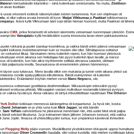
Waters
in kiertuebändin kitaristiksi – siinä kuitenkaan onnistumatta. No mutta,
Zitelites
in
kin aivan itseltään.
äivä useat orkesterit esittivät näkemyksiään toisten tuotannosta. Kun sen ohjelmaan oli
velu
, ei ollut vaikea arvata kenestä oli kyse:
Maijat Vilkkumaa
ja
Paakkari
tulkitsemassa
 Company
a. Ikävä kyllä Vilkkumaan ääni sopi tähän hieman huonosti, mutta Paakkari oli lähe
aavaksi
CMX
, jonka festarisetti oli selvästi rakennettu vetoamaan nuorempaan yleisöön. Esim
seampi biisi
Vainajala
lta kyllä herättivätkin suurta innostusta lavan eteen pakkautuneissa
 puolet rokkaria ja puolet standup-koomikkoa, ja vaikka bändi onkin pätevä veivaamaan
ispiikit keikasta muistettavamman kuin se muuten olisi ollut. Silmälapussa soittanut
on runkannut liikaa. Varsinainen riemu kuitenkin repesi, kun hän huomasi yleisössä
olvattuaan ensin aikansa sen heiluttajaa hän pyysi kuitenkin lipun lavalle, ja marssi
s oli kuitenkin, kun hän alkoi myöhemmin selittää olevansa satanisti, olettaen
isi tätä paljastusta innolla. Seurauksena oli ennemminkin yleinen hämmennys.
leni täysin uusi tuttavuus. Meno lavalla olikin sen mukaista ja tunnin setin aikana yleisö sai
aisista rockille epätyypillisistä kilkuttimista. Bändi esiintyminen oli kuitenkin
siulotteisiksi. Eräänlainen köyhän miehen versio
Mano Negra
sta, siis.
noustessa soittamaan goottilaista deathmetalliaan. Miksauskopin edessäkin pystyi
keasti erottuvaa pihinää. Miksaajakin vastasi mulkoiluun nostamalla kätensä pystyyn.
 on vaikea hyväksyä. Ainoa ratkaisu oli siirtyä tribuuttitelttaan nauttimaan
The Others
in
York Dolls
in keikkaan mennessä ääniongelma oli korjaantunut. Ja hyvä niin, koska
ja
David Johansen
on jo yhtä ruma kuin
Mick Jagger
, tai että bändin
m.
Sam Yaffa
lla vahvistettuna he piiskasivat menemään niin, että uudet biisit eivät paljoa
ja bändi selvästi liikuttunut. Ja jo kolmannen biisin jälkeen Johansen tunnusti, että vaikka
 oli Janis Joplin. Ilmassa oli yhteisöllisyyden tuntua, kun ympäriinsä kävelevät ihmisetkin
 kun
Flogging Molly
pääsi vuoroon. Musiikillisesti yksitoikkoinen irkkupunk upposi humaltu
ia tanssimaan
Oliver Cromwell
in haudalla, olisi voinut kuvitella, että miehen syntilistaan lukeu