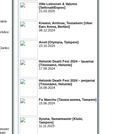
Ville Leinonen & Valumo
[Sellosali/Espoo]
21.03.2025
mpänä
Kreator, Anthrax, Testament [Uber
Eats Arena, Berliini]
08.12.2024
erkiksi
Anvil [Olympia, Tampere]
23.10.2024
Helsinki Death Fest 2024 – lauantai
[Tiivistämö, Helsinki]
17.08.2024
Helsinki Death Fest 2024 – perjantai
[Tiivistämö, Helsinki]
16.08.2024
Fu Manchu [Tavara-asema, Tampere]
15.06.2024
Xysma, Sweatmaster [Klubi,
Tampere]
11.11.2023
neeseen
tuisi