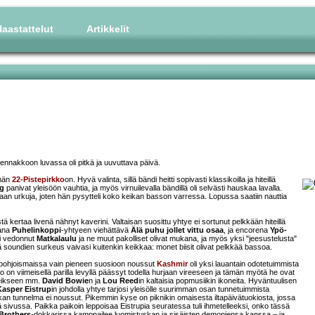
aastattelut
Artikkelit
jo ennakkoon luvassa oli pitkä ja uuvuttava päivä.
mmän
22-Pistepirkko
on. Hyvä valinta, sillä bändi heitti sopivasti klassikoilla ja hiteillä
ng
panivat yleisöön vauhtia, ja myös virnuilevalla bändillä oli selvästi hauskaa lavalla.
nkaan urkuja, joten hän pysytteli koko keikan basson varressa. Lopussa saatiin nauttia
ä kertaa livenä nähnyt kaverini. Valtaisan suosittu yhtye ei sortunut pelkkään hiteillä
kana
Puhelinkoppi
-yhtyeen viehättävä
Älä puhu jollet vittu osaa
, ja encorena
Ypö-
ti vedonnut
Matkalaulu
ja ne muut pakolliset olivat mukana, ja myös yksi "jeesustelusta"
ä soundien surkeus vaivasi kuitenkin keikkaa: monet biisit olivat pelkkää bassoa.
pohjoismaissa vain pieneen suosioon noussut
Kashmir
oli yksi lauantain odotetuimmista
o on viimeisellä parilla levyllä päässyt todella hurjaan vireeseen ja tämän myötä he ovat
neikseen mm.
David Bowie
n ja
Lou Reed
in kaltaisia popmusiikin ikoneita. Hyväntuulisen
Kasper Eistrup
in johdolla yhtye tarjosi yleisölle suurimman osan tunnetuimmista
n tunnelma ei noussut. Pikemmin kyse on piknikin omaisesta iltapäivätuokiosta, jossa
iinä sivussa. Paikka paikoin leppoisaa Eistrupia seuratessa tuli ihmetelleeksi, onko tässä
Brothers
-dokkarissa kamppailee luomistuskan ja sisäisten demoniensa kanssa – ja