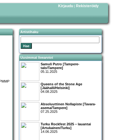
Kirjaudu
Rekisteröidy
|
Artistihaku
Uusimmat livearviot
Samuli Putro [Tampere-
talo/Tampere]
05.11.2025
Queens of the Stone Age
[Jäähalli/Helsinki]
04.08.2025
Absoluuttinen Nollapiste [Tavara-
asema/Tampere]
07.25.2025
Turku Rockfest 2025 – lauantai
[Artukainen/Turku]
14.06.2025