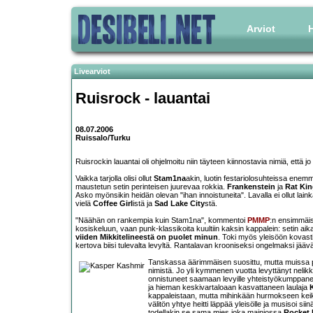
Arviot
H
Livearviot
Ruisrock - lauantai
08.07.2006
Ruissalo/Turku
Ruisrockin lauantai oli ohjelmoitu niin täyteen kiinnostavia nimiä, että 
Vaikka tarjolla olisi ollut
Stam1na
akin, luotin festariolosuhteissa ene
maustetun setin perinteisen juurevaa rokkia.
Frankenstein
ja
Rat Ki
Asko myönsikin heidän olevan "ihan innoistuneita". Lavalla ei ollut lai
vielä
Coffee Girl
istä ja
Sad Lake City
stä.
"Näähän on rankempia kuin Stam1na", kommentoi
PMMP
:n ensimmäist
kosiskeluun, vaan punk-klassikoita kuultiin kaksin kappalein: setin ai
viiden
Mikkitelineestä on puolet minun
. Toki myös yleisöön kovas
kertova biisi tulevalta levyltä. Rantalavan krooniseksi ongelmaksi jääv
Tanskassa äärimmäisen suosittu, mutta muissa 
nimistä. Jo yli kymmenen vuotta levyttänyt nelikk
onnistuneet saamaan levyille yhteistyökumppa
ja hieman keskivartaloaan kasvattaneen laulaja
kappaleistaan, mutta mihinkään hurmokseen keika
välitön yhtye heitti läppää yleisölle ja musisoi s
todellakin se sama mies joka mainiossa
Rocket 