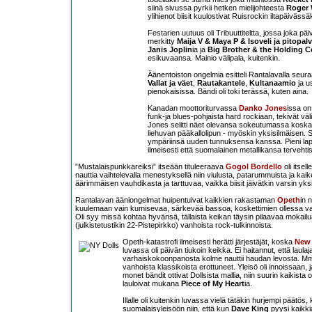
siinä sivussa pyrkii hetken mielijohteesta
Roger 
ylihienot biisit kuulostivat Ruisrockin iltapäivässä
Festarien uutuus oli Tribuuttiteltta, jossa joka p
merkitty
Maija V & Maya P & Isoveli ja pitopal
Janis Joplin
ia ja
Big Brother & the Holding
esikuvaansa. Mainio välipala, kuitenkin.
Äänentoiston ongelmia esitteli Rantalavalla seur
Vallat ja väet
,
Rautakantele
,
Kultanaamio
ja u
pienokaisissa. Bändi oli toki terässä, kuten aina.
Kanadan moottoriturvassa
Danko Jones
issa on
funk-ja blues-pohjaista hard rockiaan, tekivät väl
Jones selitti näet olevansa sokeutumassa koska 
liehuvan pääkallolipun - myöskin yksisilmäisen. S
ympäriinsä uuden tunnuksensa kanssa. Pieni lapsu
ilmeisesti että suomalainen metallikansa terveht
”Mustalaispunkkareiksi” itseään tituleeraava
Gogol Bordello
oli itsel
nauttia vaihtelevalla menestyksellä niin viulusta, patarummuista ja kaikenl
äärimmäisen vauhdikasta ja tarttuvaa, vaikka biisit jäivätkin varsin yk
Rantalavan ääniongelmat huipentuivat kaikkien rakastaman
Opeth
in 
kuulemaan vain kumisevaa, särkevää bassoa, koskettimien ollessa vai
Oli syy missä kohtaa hyvänsä, tällaista keikan täysin pilaavaa mokailua
(julkistetustikin 22-Pistepirkko) vanhoista rock-tulkinnoista.
Opeth-katastrofi ilmeisesti herätti järjestäjät, koska
New 
luvassa oli päivän tiukoin keikka. Ei haitannut, että laula
varhaiskokoonpanosta kolme nauttii haudan levosta. M
vanhoista klassikoista erottuneet. Yleisö oli innoissaan, 
monet bändit ottivat Dollsista mallia, niin suurin kaikista
lauloivat mukana
Piece of My Heart
ia.
Illalle oli kuitenkin luvassa vielä tätäkin hurjempi päätös,
suomalaisyleisöön niin, että kun
Dave King
pyysi kaikk