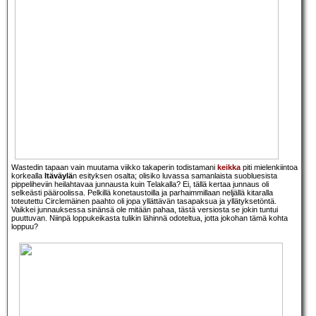
Wastedin tapaan vain muutama viikko takaperin todistamani
keikka
piti mielenkiintoa
korkealla
Itäväylä
n esityksen osalta; olisiko luvassa samanlaista suobluesista
pippeliheviin heilahtavaa junnausta kuin Telakalla? Ei, tällä kertaa junnaus oli
selkeästi pääroolissa. Pelkillä konetaustoilla ja parhaimmillaan neljällä kitaralla
toteutettu Circlemäinen paahto oli jopa yllättävän tasapaksua ja yllätyksetöntä.
Vaikkei junnauksessa sinänsä ole mitään pahaa, tästä versiosta se jokin tuntui
puuttuvan. Niinpä loppukeikasta tulikin lähinnä odoteltua, jotta jokohan tämä kohta
loppuu?