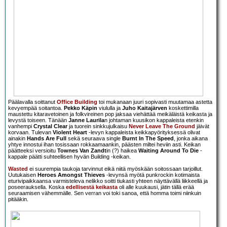
Päälavalla soittanut
Office Building
toi mukanaan juuri sopivasti muutamaa astetta
kevyempää soitantoa.
Pekko Käpin
viululla ja
Juho Kaitajärven
koskettimilla
maustettu kitaravetoinen ja folkvireinen pop jaksaa viehättää meikäläistä keikasta ja
levystä toiseen. Tänään
Janne Laurila
n johtaman kuusikon kappaleista etenkin
vanhempi
Crystal Clear
ja tuorein sinkkujulkaisu
Never Leave The Ground
jäivät
korvaan. Tulevan
Violent Heart
-levyn kappaleista keikkapyörityksessä olivat
ainakin
Hands Are Full
sekä seuraava single
Burnt In The Speed
, jonka aikana
yhtye innostui ihan tosissaan rokkaamaankin, päästen miltei heviin asti. Keikan
päätteeksi versioitu
Townes Van Zandt
in (?) haikea
Waiting Around To Die
-
kappale päätti suhteellisen hyvän Building -keikan.
Wasted
ei suurempia taukoja tarvinnut eikä niitä myöskään soitossaan tarjoillut.
Uutukaisen
Heroes Amongst Thieves
-levynsä myötä punkrockin kotimaista
eturivipaikkaansa varmisteleva nelikko soitti tiukasti yhteen näyttävällä liikkeellä ja
poseerauksella. Koska
edellisestä keikasta
oli alle kuukausi, jätin tällä erää
seuraamisen vähemmälle. Sen verran voi toki sanoa, että homma toimi niinkuin
pitääkin.