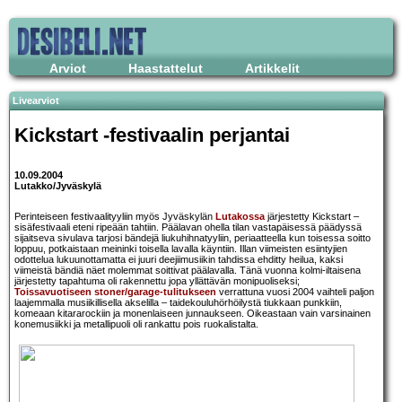
Arviot
Haastattelut
Artikkelit
Livearviot
Kickstart
-festivaalin perjantai
10.09.2004
Lutakko/Jyväskylä
Perinteiseen festivaalityyliin myös Jyväskylän
Lutakossa
järjestetty Kickstart –
sisäfestivaali eteni ripeään tahtiin. Päälavan ohella tilan vastapäisessä päädyssä
sijaitseva sivulava tarjosi bändejä liukuhihnatyyliin, periaatteella kun toisessa soitto
loppuu, potkaistaan meininki toisella lavalla käyntiin. Illan viimeisten esiintyjien
odottelua lukuunottamatta ei juuri deejiimusiikin tahdissa ehditty heilua, kaksi
viimeistä bändiä näet molemmat soittivat päälavalla. Tänä vuonna kolmi-iltaisena
järjestetty tapahtuma oli rakennettu jopa yllättävän monipuoliseksi;
Toissavuotiseen stoner/garage-tulitukseen
verrattuna vuosi 2004 vaihteli paljon
laajemmalla musiikillisella akselilla – taidekouluhörhöilystä tiukkaan punkkiin,
komeaan kitararockiin ja monenlaiseen junnaukseen. Oikeastaan vain varsinainen
konemusiikki ja metallipuoli oli rankattu pois ruokalistalta.