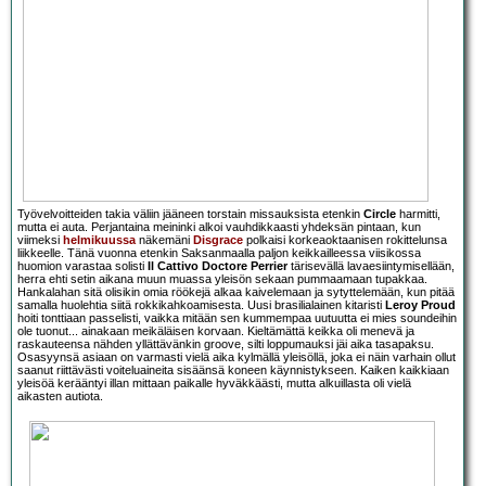
Työvelvoitteiden takia väliin jääneen torstain missauksista etenkin
Circle
harmitti,
mutta ei auta. Perjantaina meininki alkoi vauhdikkaasti yhdeksän pintaan, kun
viimeksi
helmikuussa
näkemäni
Disgrace
polkaisi korkeaoktaanisen rokittelunsa
liikkeelle. Tänä vuonna etenkin Saksanmaalla paljon keikkailleessa viisikossa
huomion varastaa solisti
Il Cattivo Doctore Perrier
tärisevällä lavaesiintymisellään,
herra ehti setin aikana muun muassa yleisön sekaan pummaamaan tupakkaa.
Hankalahan sitä olisikin omia röökejä alkaa kaivelemaan ja sytyttelemään, kun pitää
samalla huolehtia siitä rokkikahkoamisesta. Uusi brasilialainen kitaristi
Leroy Proud
hoiti tonttiaan passelisti, vaikka mitään sen kummempaa uutuutta ei mies soundeihin
ole tuonut... ainakaan meikäläisen korvaan. Kieltämättä keikka oli menevä ja
raskauteensa nähden yllättävänkin groove, silti loppumauksi jäi aika tasapaksu.
Osasyynsä asiaan on varmasti vielä aika kylmällä yleisöllä, joka ei näin varhain ollut
saanut riittävästi voiteluaineita sisäänsä koneen käynnistykseen. Kaiken kaikkiaan
yleisöä kerääntyi illan mittaan paikalle hyväkkäästi, mutta alkuillasta oli vielä
aikasten autiota.