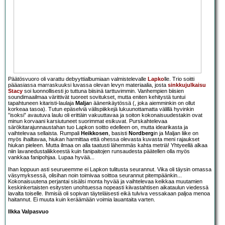
Päätösvuoro oli varattu debyyttialbumiaan valmistelevalle
Lapko
lle. Trio soitti
pääasiassa marraskuuksi luvassa olevan levyn materiaalia, josta
sinkkujulkaisu
Stacy
soi luonnollisesti jo tuttuna biisinä tarttuvimmin. Vanhempien biisien
soundimaailmaa värittivät tuoreet sovitukset, mutta eniten kehitystä tuntui
tapahtuneen kitaristi-laulaja
Malja
n äänenkäytössä (, joka aiemminkin on ollut
korkeaa tasoa). Tutun epäselviä välispiikkejä lukuunottamatta välillä hyvinkin
”isoksi” avautuva laulu oli erittäin vakuuttavaa ja soiton kokonaisuudestakin ovat
minun korvaani karsiutuneet suorimmat esikuvat. Purskahtelevaa
särökitarajunnaustahan tuo Lapkon soitto edelleen on, mutta idearikasta ja
vaihtelevaa sellaista. Rumpali
Heikkosen
, basisti
Nordberg
in ja Maljan liike on
myös ihailtavaa, hiukan harmittaa että ohessa olevasta kuvasta meni rajaukset
hiukan pieleen. Mutta ilmaa on alla taatusti lähemmäs kahta metriä! Yhtyeellä alkaa
niin lavanedustaliikkeestä kuin fanipaitojen runsaudesta päätellen olla myös
vankkaa fanipohjaa. Lupaa hyvää...
Ihan loppuun asti seurueemme ei Lapkon tulitusta seurannut. Vika oli täysin omassa
väsymyksessä, olisihan noin toimivaa soittoa seurannut pitempäänkin...
Kokonaisuutena perjantai sisälsi monta hyvää ja vaihtelevaa keikkaa muutamien
keskinkertaisten esitysten unohtuessa nopeasti kiivastahtisen aikataulun viedessä
lavalta toiselle. Ihmisiä oli sopivan täyteläisesti eikä tulviva vessakaan paljoa menoa
haitannut. Ei muuta kuin keräämään voimia lauantaita varten.
Ilkka Valpasvuo