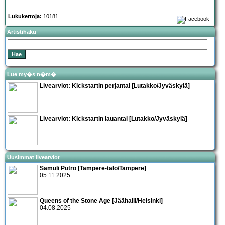
Lukukertoja:
10181
Artistihaku
Lue my�s n�m�
Livearviot: Kickstartin perjantai [Lutakko/Jyväskylä]
Livearviot: Kickstartin lauantai [Lutakko/Jyväskylä]
Uusimmat livearviot
Samuli Putro [Tampere-talo/Tampere]
05.11.2025
Queens of the Stone Age [Jäähalli/Helsinki]
04.08.2025