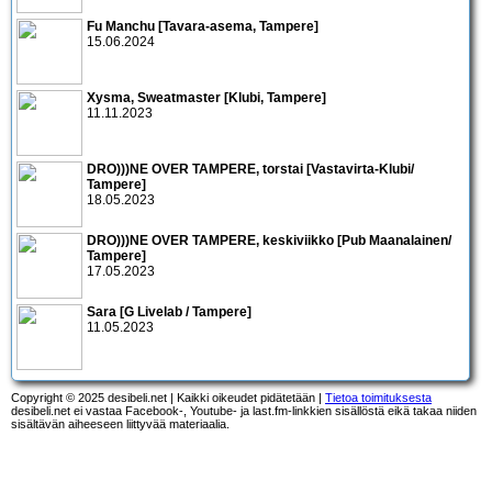
Fu Manchu [Tavara-asema, Tampere]
15.06.2024
Xysma, Sweatmaster [Klubi, Tampere]
11.11.2023
DRO)))NE OVER TAMPERE, torstai [Vastavirta-Klubi/
Tampere]
18.05.2023
DRO)))NE OVER TAMPERE, keskiviikko [Pub Maanalainen/
Tampere]
17.05.2023
Sara [G Livelab / Tampere]
11.05.2023
Copyright © 2025 desibeli.net | Kaikki oikeudet pidätetään |
Tietoa toimituksesta
desibeli.net ei vastaa Facebook-, Youtube- ja last.fm-linkkien sisällöstä eikä takaa niiden
sisältävän aiheeseen liittyvää materiaalia.