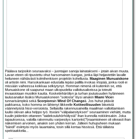
Päälava tarjosikin seuraavaksi – juontajan sanoja lainatakseni – jotain aivan muuta.
Lavan eteen oli ripustettu ohut harsomainen kangas, jonka läpi heijastettiin lavalle
heiluneen nähtävästi kolmihenkisen projektin kohellusta.
Maaginen Munuaiskone
oli artistin nimi. Harsokankaan edustalla lepäsi pallilla irvokas irtopää, jonka rooli ei
missään vaiheessa keikkaa selkiytynyt. Homman nimenä oli kuitenkin se, että
Munuaiskone oli saapunut maan ulkopuolelta valloitusaikeissa ja toteutti
invaasiotaan musiikin kautta. Kosketinhäröilyn ja turhan joutuisuuden hylänneen
laulusanailun lisäksi Munuaiskoneen ”soitosta” löysi ainakin
Miami Vice
n
tunnarisämpleä sekä
Scorpions
in
Wind Of Change
ä. Jos huhut pitävät
paikkansa, koko homma on lähtenyt liikkeelle
Kotiteollisuuden
biiseistä
väännetyistä hissi-versioista. Sellaisilla rakennusaineilla maailman valloittamisen
luulisi olevan aika helppo työ. Itseäni ”välipalaesityksen” seuraaminen viehätti, mutta
kuulin joidenkin ottaneen ”taidekouluhörhöilystä” ihan kunnolla nokkiinsakin. Joka
tapauksessa, valoilla rakennuttu varjoesitys kartonki(?)naamioineen oli oikeasti ihan
näkemisen arvoinen, ainakin sen yhden kerran. Jälleen huhupuheen mukaan
”bändi” esiintyisi myös lauantaina, tosin sillä kertaa hississä. Että tällaista
spektaakkelia...