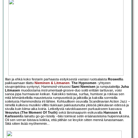
Illan ja ehkä koko festarin parhaasta esityksestä vastasi ruotsalaista
Roswell
ia
paikkaamaan tilattu
Nieminen & Litmanen
.
The Hypnomen
-yhtyeen
sivuprojektina syntynyt, Hammond-virtuoosi
Sami Niemisen
ja rumputaiteilija
Juha
Litmasen
muodostama instrumentaali-groove-duo soitti erittäin tarttuvan, voisi
sanoa jopa hurmaavan keikan. Kaksikko twistaa, surfaa, humisee ja rokkaa sen
mitä lehmänkellolla maustetusta rumpusetistä ja jalkioilla ja kaksilla sormiolla
soitetusta Hammondista irti lähtee. Kohtuullisen osuvalla Scandinavian Action Jazz –
nimellä kulkeva musiikki villitsi tiukkaan pakkautunutta yleisöä pikkulavan edessä ja
sivulla kuin kiima-aika koiria. Letkeilystä raivokkaaseen purkaukseen kasvava
Vesuvius (The Moment Of Truth)
sekä länsinaapurin esikuvalta
Hansson &
Karlsson
ilta lainattu go-go-risteily –biisi toimivat setin eräänasteisina huipennuksina.
Oli sen verran loistava keikka, että pitihän se levykin sitten mennä lunastamaan.
Siitä sitten lisää myöhemmin...