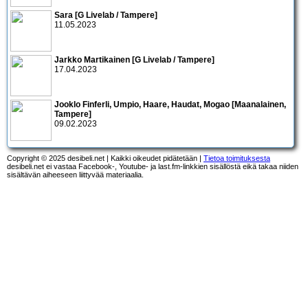
Sara [G Livelab / Tampere]
11.05.2023
Jarkko Martikainen [G Livelab / Tampere]
17.04.2023
Jooklo Finferli, Umpio, Haare, Haudat, Mogao [Maanalainen,
Tampere]
09.02.2023
Copyright © 2025 desibeli.net | Kaikki oikeudet pidätetään |
Tietoa toimituksesta
desibeli.net ei vastaa Facebook-, Youtube- ja last.fm-linkkien sisällöstä eikä takaa niiden
sisältävän aiheeseen liittyvää materiaalia.