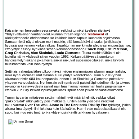
Kaisaniemen herruuden seuraavaksi reiluksi tunniksi itselleen riistänyt
Yhdysvaltalainen vanhan koulukunnan thrash-legenda
Testament
oli
allekirjoittaneelle ehdottomasti se kaikkein kovin tapaus lauantain ohjelmassa.
Samaa mieltä näytti olevan moni muukin, sillä kenttä kävi ahtaaksi juhlijoista jo
hyvissä ajoin ennen keikan alkua. Tapahtuman merkitystä alleviivasi entisestään se,
että yhtye esiintyi nyt klassisessa kokoonpanossaan
Chuck Billy, Eric Peterson,
Greg Christian, Alex Skolnick, Louie Clemente
. Tuota miehistöähän ei ole
lauteilla nähty yhdessä sitten vuoden 1992. Keikan päättyessä suoritetun
bändiesittelyn aikana joka herra saikin raikuvat suosionosoitukset, mikä kirvoitti
musikanteista vain lisää hymyä.
Setti taisi rakentua lähestulkoon täysin viiden ensimmäisen albumin materiaalista,
mikä nyt ei varmasti ollut mikään suuri yllätys kenellekään. Juuri nuo levythän
aikanaan tehtiin tällä kokoonpanolla, ennen kuin Skolnick ja Clemente poistuivat
yhtyeen vahvuuksista. Nyt herrain esiintymisestä paistoi läpi todellinen ilo, ja toiveet
re-unionin kestävyydestä saivat näin taas hieman enemmän tuulta purjeisiinsa –
etenkin kun Billy keikan lopuksi jätti kiitos-spiikissään jatkon selvästi avoimeksi.
Tunnin ja vartin mittaiseen settiin mahtui hyvä määrä helmiä, vaikka jotkut
”pakkoraidat” olikin jätetty pois matkasta. Eniten ääntä yleisöstä irroittivat
takuuvarmat
Over The Wall, Alone In The Dark
sekä
Trial By Fire
rykäisyt, joiden
aikana ilma täyttyi niin hiuksista kuin käsistäkin. Harmi vain että soittoaikaa ei oltu
suotu kuin tuo reilu tunti, jonka yhtye tosin käytti tarkkaan hyväkseen.