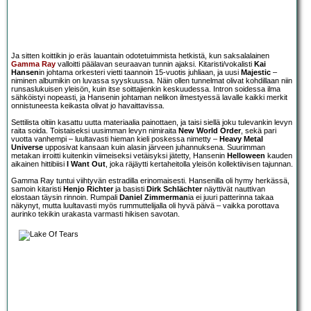
Ja sitten koittikin jo eräs lauantain odotetuimmista hetkistä, kun saksalalainen
Gamma Ray
valloitti päälavan seuraavan tunnin ajaksi. Kitaristi/vokalisti
Kai
Hansen
in johtama orkesteri vietti taannoin 15-vuotis juhliaan, ja uusi
Majestic
–
niminen albumikin on luvassa syyskuussa. Näin ollen tunnelmat olivat kohdillaan niin
runsaslukuisen yleisön, kuin itse soittajienkin keskuudessa. Intron soidessa ilma
sähköistyi nopeasti, ja Hansenin johtaman nelikon ilmestyessä lavalle kaikki merkit
onnistuneesta keikasta olivat jo havaittavissa.
Settilista oltiin kasattu uutta materiaalia painottaen, ja taisi siellä joku tulevankin levyn
raita soida. Toistaiseksi uusimman levyn nimiraita
New World Order
, sekä pari
vuotta vanhempi – luultavasti hieman kieli poskessa nimetty –
Heavy Metal
Universe
upposivat kansaan kuin alasin järveen juhannuksena. Suurimman
metakan irroitti kuitenkin viimeiseksi vetäisyksi jätetty, Hansenin
Helloween
kauden
aikainen hittibiisi
I Want Out
, joka räjäytti kertaheitolla yleisön kollektiivisen tajunnan.
Gamma Ray tuntui viihtyvän estradilla erinomaisesti. Hansenilla oli hymy herkässä,
samoin kitaristi
Henjo Richter
ja basisti
Dirk Schlächter
näyttivät nauttivan
elostaan täysin rinnoin. Rumpali
Daniel Zimmerman
ia ei juuri patterinna takaa
näkynyt, mutta luultavasti myös rummuttelijalla oli hyvä päivä – vaikka porottava
aurinko tekikin urakasta varmasti hikisen savotan.