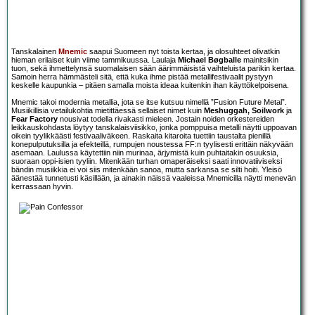
Tanskalainen
Mnemic
saapui Suomeen nyt toista kertaa, ja olosuhteet olivatkin
hieman erilaiset kuin viime tammikuussa. Laulaja
Michael Bøgballe
mainitsikin
tuon, sekä ihmettelynsä suomalaisen sään äärimmäisistä vaihteluista parikin kertaa.
Samoin herra hämmästeli sitä, että kuka ihme pistää metallifestivaalit pystyyn
keskelle kaupunkia – pitäen samalla moista ideaa kuitenkin ihan käyttökelpoisena.
Mnemic takoi modernia metallia, jota se itse kutsuu nimellä ”Fusion Future Metal”.
Musiikillisia vetailukohtia mietittäessä sellaiset nimet kuin
Meshuggah, Soilwork
ja
Fear Factory
nousivat todella rivakasti mieleen. Jostain noiden orkestereiden
leikkauskohdasta löytyy tanskalaisviisikko, jonka pomppuisa metalli näytti uppoavan
oikein tyylikkäästi festivaaliväkeen. Raskaita kitaroita tuettiin taustalta pienillä
konepulputuksilla ja efekteillä, rumpujen noustessa FF:n tyylisesti erittäin näkyvään
asemaan. Laulussa käytettiin niin murinaa, ärjymistä kuin puhtaitakin osuuksia,
suoraan oppi-isien tyyliin. Mitenkään turhan omaperäiseksi saati innovatiiviseksi
bändin musiikkia ei voi siis mitenkään sanoa, mutta sarkansa se silti hoiti. Yleisö
äänestää tunnetusti käsillään, ja ainakin näissä vaaleissa Mnemicilla näytti menevän
kerrassaan hyvin.