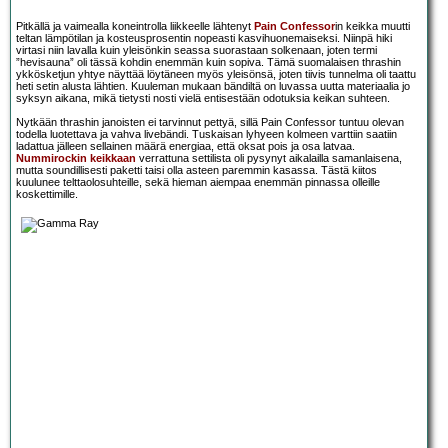
Pitkällä ja vaimealla koneintrolla liikkeelle lähtenyt
Pain Confessor
in keikka muutti
teltan lämpötilan ja kosteusprosentin nopeasti kasvihuonemaiseksi. Niinpä hiki
virtasi niin lavalla kuin yleisönkin seassa suorastaan solkenaan, joten termi
”hevisauna” oli tässä kohdin enemmän kuin sopiva. Tämä suomalaisen thrashin
ykkösketjun yhtye näyttää löytäneen myös yleisönsä, joten tiivis tunnelma oli taattu
heti setin alusta lähtien. Kuuleman mukaan bändiltä on luvassa uutta materiaalia jo
syksyn aikana, mikä tietysti nosti vielä entisestään odotuksia keikan suhteen.
Nytkään thrashin janoisten ei tarvinnut pettyä, sillä Pain Confessor tuntuu olevan
todella luotettava ja vahva livebändi. Tuskaisan lyhyeen kolmeen varttiin saatiin
ladattua jälleen sellainen määrä energiaa, että oksat pois ja osa latvaa.
Nummirockin keikkaan
verrattuna settilista oli pysynyt aikalailla samanlaisena,
mutta soundillisesti paketti taisi olla asteen paremmin kasassa. Tästä kiitos
kuulunee telttaolosuhteille, sekä hieman aiempaa enemmän pinnassa olleille
koskettimille.