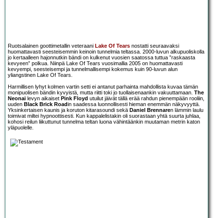
Ruotsalainen goottimetallin veteraani
Lake Of Tears
nostatti seuraavaksi
huomattavasti seesteisemmin keinoin tunnelmia teltassa. 2000-luvun alkupuoliskolla
jo kertaalleen hajonnutkin bändi on kulkenut vuosien saatossa tuttua ”raskaasta
kevyeen” polkua. Niinpä Lake Of Tears vuosimallia 2005 on huomattavasti
kevyempi, seesteisempi ja tunnelmallisempi kokemus kuin 90-luvun alun
yliangstinen Lake Of Tears.
Harmillisen lyhyt kolmen vartin setti ei antanut parhainta mahdollista kuvaa tämän
monipuolisen bändin kyvyistä, mutta riitti toki jo tuollaisenaankin vakuuttamaan.
The
Neonai
levyn aikaiset
Pink Floyd
utuilut jäivät tällä erää rahdun pienempään rooliin,
uuden
Black Brick Road
in saadessa luonnollisesti hieman enemmän näkyvyyttä.
Yksinkertaisen kaunis ja koruton kitarasoundi sekä
Daniel Brennare
n lämmin laulu
toimivat miltei hypnoottisesti. Kun kappalelistakin oli suorastaan yhtä suurta juhlaa,
kohosi reilun liikuttunut tunnelma teltan luona vähintäänkin muutaman metrin katon
yläpuolelle.