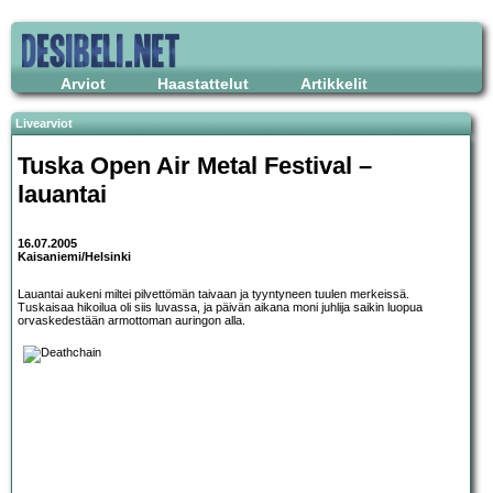
Arviot
Haastattelut
Artikkelit
Livearviot
Tuska Open Air Metal Festival
–
lauantai
16.07.2005
Kaisaniemi/Helsinki
Lauantai aukeni miltei pilvettömän taivaan ja tyyntyneen tuulen merkeissä.
Tuskaisaa hikoilua oli siis luvassa, ja päivän aikana moni juhlija saikin luopua
orvaskedestään armottoman auringon alla.