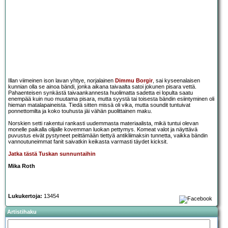
Illan viimeinen ison lavan yhtye, norjalainen
Dimmu Borgir
, sai kyseenalaisen
kunnian olla se ainoa bändi, jonka aikana taivaalta satoi jokunen pisara vettä.
Pahaenteisen synkästä taivaankannesta huolimatta sadetta ei lopulta saatu
enempää kuin nuo muutama pisara, mutta syystä tai toisesta bändin esiintyminen oli
hieman matalapaineista. Tiedä sitten missä oli vika, mutta soundit tuntuivat
ponnettomilta ja koko touhusta jäi vähän puolittainen maku.
Norskien setti rakentui rankasti uudemmasta materiaalista, mikä tuntui olevan
monelle paikalla olijalle kovemman luokan pettymys. Komeat valot ja näyttävä
puvustus eivät pystyneet peittämään tiettyä antikliimaksin tunnetta, vaikka bändin
vannoutuneimmat fanit saivatkin keikasta varmasti täydet kicksit.
Jatka tästä Tuskan sunnuntaihin
Mika Roth
Lukukertoja:
13454
Artistihaku