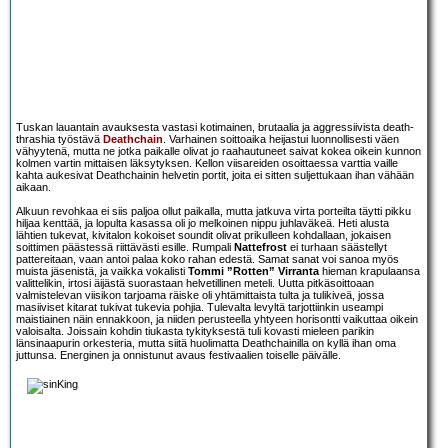
Tuskan lauantain avauksesta vastasi kotimainen, brutaalia ja aggressiivista death-
thrashia työstävä
Deathchain
. Varhainen soittoaika heijastui luonnollisesti väen
vähyytenä, mutta ne jotka paikalle olivat jo raahautuneet saivat kokea oikein kunnon
kolmen vartin mittaisen läksytyksen. Kellon viisareiden osoittaessa varttia vaille
kahta aukesivat Deathchainin helvetin portit, joita ei sitten suljettukaan ihan vähään
aikaan.
Alkuun revohkaa ei siis paljoa ollut paikalla, mutta jatkuva virta porteilta täytti pikku
hiljaa kenttää, ja lopulta kasassa oli jo melkoinen nippu juhlaväkeä. Heti alusta
lähtien tukevat, kivitalon kokoiset soundit olivat prikulleen kohdallaan, jokaisen
soittimen päästessä riittävästi esille. Rumpali
Nattefrost
ei turhaan säästellyt
pattereitaan, vaan antoi palaa koko rahan edestä. Samat sanat voi sanoa myös
muista jäsenistä, ja vaikka vokalisti
Tommi ”Rotten” Virranta
hieman krapulaansa
valittelikin, irtosi äijästä suorastaan helvetillinen meteli. Uutta pitkäsoittoaan
valmistelevan viisikon tarjoama räiske oli yhtämittaista tulta ja tulikiveä, jossa
masiiviset kitarat tukivat tukevia pohjia. Tulevalta levyltä tarjottiinkin useampi
maistiainen näin ennakkoon, ja niiden perusteella yhtyeen horisontti vaikuttaa oikein
valoisalta. Joissain kohdin tiukasta tykityksestä tuli kovasti mieleen parikin
länsinaapurin orkesteria, mutta siitä huolimatta Deathchainilla on kyllä ihan oma
juttunsa. Energinen ja onnistunut avaus festivaalien toiselle päivälle.