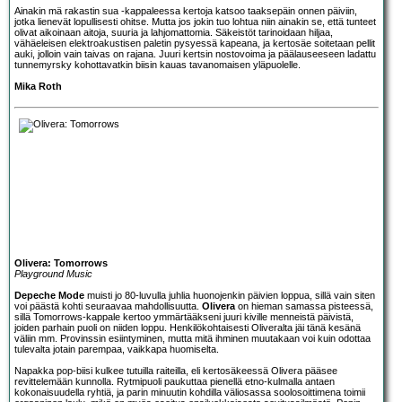
Ainakin mä rakastin sua -kappaleessa kertoja katsoo taaksepäin onnen päiviin,
jotka lienevät lopullisesti ohitse. Mutta jos jokin tuo lohtua niin ainakin se, että tunteet
olivat aikoinaan aitoja, suuria ja lahjomattomia. Säkeistöt tarinoidaan hiljaa,
vähäeleisen elektroakustisen paletin pysyessä kapeana, ja kertosäe soitetaan pellit
auki, jolloin vain taivas on rajana. Juuri kertsin nostovoima ja päälauseeseen ladattu
tunnemyrsky kohottavatkin biisin kauas tavanomaisen yläpuolelle.
Mika Roth
Olivera: Tomorrows
Playground Music
Depeche Mode
muisti jo 80-luvulla juhlia huonojenkin päivien loppua, sillä vain siten
voi päästä kohti seuraavaa mahdollisuutta.
Olivera
on hieman samassa pisteessä,
sillä Tomorrows-kappale kertoo ymmärtääkseni juuri kiville menneistä päivistä,
joiden parhain puoli on niiden loppu. Henkilökohtaisesti Oliveralta jäi tänä kesänä
väliin mm. Provinssin esiintyminen, mutta mitä ihminen muutakaan voi kuin odottaa
tulevalta jotain parempaa, vaikkapa huomiselta.
Napakka pop-biisi kulkee tutuilla raiteilla, eli kertosäkeessä Olivera pääsee
revittelemään kunnolla. Rytmipuoli paukuttaa pienellä etno-kulmalla antaen
kokonaisuudella ryhtiä, ja parin minuutin kohdilla väliosassa soolosoittimena toimii