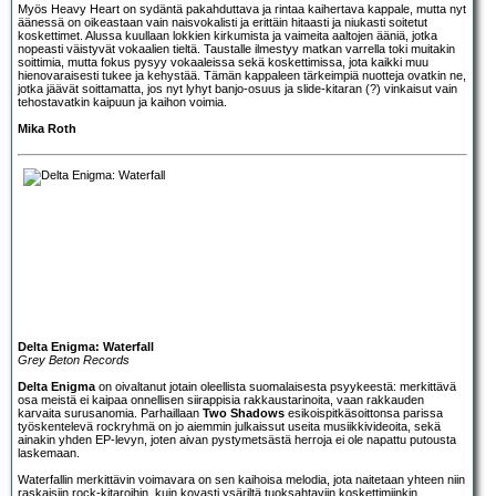
Myös Heavy Heart on sydäntä pakahduttava ja rintaa kaihertava kappale, mutta nyt
äänessä on oikeastaan vain naisvokalisti ja erittäin hitaasti ja niukasti soitetut
koskettimet. Alussa kuullaan lokkien kirkumista ja vaimeita aaltojen ääniä, jotka
nopeasti väistyvät vokaalien tieltä. Taustalle ilmestyy matkan varrella toki muitakin
soittimia, mutta fokus pysyy vokaaleissa sekä koskettimissa, jota kaikki muu
hienovaraisesti tukee ja kehystää. Tämän kappaleen tärkeimpiä nuotteja ovatkin ne,
jotka jäävät soittamatta, jos nyt lyhyt banjo-osuus ja slide-kitaran (?) vinkaisut vain
tehostavatkin kaipuun ja kaihon voimia.
Mika Roth
Delta Enigma: Waterfall
Grey Beton Records
Delta Enigma
on oivaltanut jotain oleellista suomalaisesta psyykeestä: merkittävä
osa meistä ei kaipaa onnellisen siirappisia rakkaustarinoita, vaan rakkauden
karvaita surusanomia. Parhaillaan
Two Shadows
esikoispitkäsoittonsa parissa
työskentelevä rockryhmä on jo aiemmin julkaissut useita musiikkivideoita, sekä
ainakin yhden EP-levyn, joten aivan pystymetsästä herroja ei ole napattu putousta
laskemaan.
Waterfallin merkittävin voimavara on sen kaihoisa melodia, jota naitetaan yhteen niin
raskaisiin rock-kitaroihin, kuin kovasti ysäriltä tuoksahtaviin koskettimiinkin.