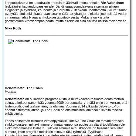
Lopputuloksena on katedraalin korkuinen äänivalli, mutta onneksi
Vin Valentino
n
lauluääni ei hautaudu paasien alle. Bändi lupaa soundaavansa samaan aikaan
elegantilta ja synkältä, kauneutta ja tuoreutta kuitenkaan unohtamatta. Suuret sanat
pystytään kuitenkin kattamaan ainakin tällä partybanger-sinkulla, joten pistää veden
virtaamaan alas Niagaran kokoisesta putouksesta. Mukana on kiistatta
goottimetallin kromisempaa päätä, mutta sillekin on aina tilausta näissä maisemissa.
Mika Roth
Denominate: The Chain
Inverse
Denominate
on oululainen progressiivista ja murskaavan raskasta death metalia
soittava kokoonpano. Ikää vuonna 2009 perustetulla ryhmällä on jo sen verran, että
lastentaudit ovat taakse jäänyttä elämää. Vuonna 2014 julkaistu debyytti-EP on
saanut sittemmin jatkoa, ja The Chain on ensimmäinen lohkaisu tulevalta toiselta
pitkäsoitolta.
Lähes seitsemän minuutin virstanpylväälle ulottuva The Chain on tämänkertaisen
sinkkukoosteen mittavin numero, mutta temponsa puolesta raita ei todellakaan ole
sieltä hitaammasta laidasta. Tulevan albumin avauskappale on toisaalta sen lyhin
numero, joten progeilut todellakin taittuvat tältä ryhmältä. Tyylillisesti
kunnianhimoinen kappale kurkottelee niin äärimmäisimmän metallin, kuin ilmavan