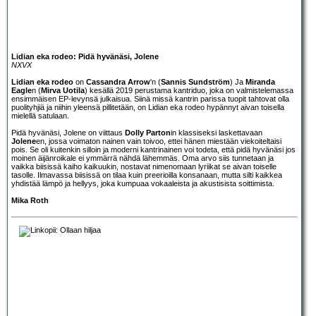
Lidian eka rodeo: Pidä hyvänäsi, Jolene
NXVX
Lidian eka rodeo
on
Cassandra Arrow
'n (
Sannis Sundström
) Ja
Miranda
Eagle
n (
Mirva Uotila
) kesällä 2019 perustama kantriduo, joka on valmistelemassa
ensimmäisen EP-levynsä julkaisua. Siinä missä kantrin parissa tuopit tahtovat olla
puolityhjiä ja niihin yleensä pillitetään, on Lidian eka rodeo hypännyt aivan toisella
mielellä satulaan.
Pidä hyvänäsi, Jolene on viittaus
Dolly Parton
in klassiseksi laskettavaan
Jolene
en, jossa voimaton nainen vain toivoo, ettei hänen miestään viekoiteltaisi
pois. Se oli kuitenkin silloin ja moderni kantrinainen voi todeta, että pidä hyvänäsi jos
moinen äijänroikale ei ymmärrä nähdä lähemmäs. Oma arvo siis tunnetaan ja
vaikka biisissä kaiho kaikuukin, nostavat nimenomaan lyriikat se aivan toiselle
tasolle. Ilmavassa biisissä on tilaa kuin preerioilla konsanaan, mutta silti kaikkea
yhdistää lämpö ja hellyys, joka kumpuaa vokaaleista ja akustisista soittimista.
Mika Roth