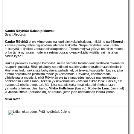
Kauko Röyhkä: Rakas pikkuveli
Svart Records
Kauko Röyhkä
ei ole viime vuosina juuri sinkkuja julkaissut, mikäli ne pari
Boots
in
kanssa pyöräytettyä digisinkkua jätetään laskuitta. Niinpä oli yllätys, kun vanha
kultakynä kuljeskeli vastaan sinkkupinossa. Toinen mojova yllätys on biisin muoto:
onko tämä nyt jotain modernia retroa bossanovaa jyrkällä twistillä, vai mistä on
oikein kyse?
Rakas pikkuveli svengaa komeasti, mutta samalla hieman kuin verhojen takana tai
naapurin puolella. Biisin pidätelty soundipuoli saakin veden herahtamaan kielelle ja
Röyhkän laulu, sekä sitä kehystävät puhaltimet, piirtelevät kiusoitellen kuvaa, joka
tuntuu heijastuvan pinnoista toisille ja kolmansille. Usvaista, epämääräistä,
vihjailevaa ja mystistä, eikä Röyhkän ole tarvinnut edes luopua maneereistaan
nahkaansa luodessaan. Tekstin yksinkertaisuus voitaisiin tulkita laiskuudeksi, ellei
kyseessä olisi itse mestari: hän joka saa pizzerian mainoksetkin hohtamaan
ylimaallista taikaa. Uusi bändi,
Mikko Hellström
(basso),
Roberto Lanz
(rummut)
ja
Janne Riisiö
(perkussiot), on rautaa, joten jään odottamaan innolla jatkoa.
Mika Roth