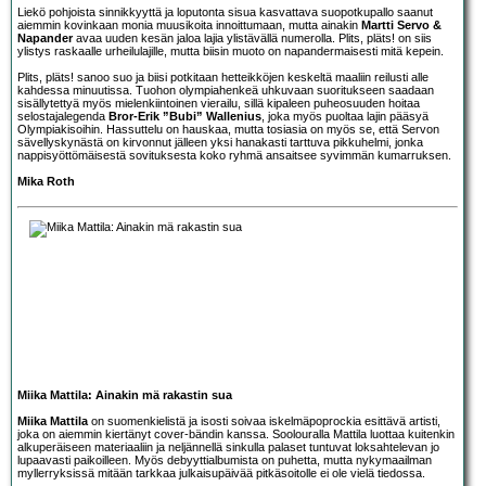
Liekö pohjoista sinnikkyyttä ja loputonta sisua kasvattava suopotkupallo saanut
aiemmin kovinkaan monia muusikoita innoittumaan, mutta ainakin
Martti Servo &
Napander
avaa uuden kesän jaloa lajia ylistävällä numerolla. Plits, pläts! on siis
ylistys raskaalle urheilulajille, mutta biisin muoto on napandermaisesti mitä kepein.
Plits, pläts! sanoo suo ja biisi potkitaan hetteikköjen keskeltä maaliin reilusti alle
kahdessa minuutissa. Tuohon olympiahenkeä uhkuvaan suoritukseen saadaan
sisällytettyä myös mielenkiintoinen vierailu, sillä kipaleen puheosuuden hoitaa
selostajalegenda
Bror-Erik ”Bubi” Wallenius
, joka myös puoltaa lajin pääsyä
Olympiakisoihin. Hassuttelu on hauskaa, mutta tosiasia on myös se, että Servon
sävellyskynästä on kirvonnut jälleen yksi hanakasti tarttuva pikkuhelmi, jonka
nappisyöttömäisestä sovituksesta koko ryhmä ansaitsee syvimmän kumarruksen.
Mika Roth
Miika Mattila: Ainakin mä rakastin sua
Miika Mattila
on suomenkielistä ja isosti soivaa iskelmäpoprockia esittävä artisti,
joka on aiemmin kiertänyt cover-bändin kanssa. Soolouralla Mattila luottaa kuitenkin
alkuperäiseen materiaaliin ja neljännellä sinkulla palaset tuntuvat loksahtelevan jo
lupaavasti paikoilleen. Myös debyyttialbumista on puhetta, mutta nykymaailman
myllerryksissä mitään tarkkaa julkaisupäivää pitkäsoitolle ei ole vielä tiedossa.