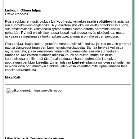
Linkopii: Ollaan hiljaa
Luova Records
Roisia rokkia rennosti roiskiva
Linkopii
esitti viimekesäisellä
splittilevyllä
asiansa
niin suomeksi kuin englanniksi. Nyt esiintymiskieleksi on valittu onnekkaasti suomi,
sillä ensimmäisellä kotimaisella ryhmä tuntuu olevan astetta paremmin sisällä
pelissään. Ryhmä on julkaisemassa jossain vaiheessa myös pitkäsoittoa, mutta
nykyisessä maailmassa tuokin julkaisupäivänmäärä on yhä usvan peitossa.
Ollaan hiljaa -kappaleessa yritetään nostaa esiin sitä, kuinka joskus on vain parempi
nauttia tilanteesta ilman sen kummempia korulauseita. Samaa henkeä voi aistia
myös soitosta, jossa rämisevän pinnan alla päämelodia saa olla suhteellisen
rauhassa. Alle kolmen minuutin mitassa vauhti on huima, mutta silti biisiä
kuunnellessa on fiilis, että tässä painaudutaan ihanan pehmeään ja sopivan
upottavaan penkkiin kiireettä. Ennen tulevaa
Lanteet
-albumia on luvassa kuuleman
mukana vielä pari muutakin sinkkua, joten kesä vaikuttaa mitä lupaavimmalta tältä
kantilta tarkasteltuna.
Mika Roth
Litku Klemetti: Topsipuikolla aivoon