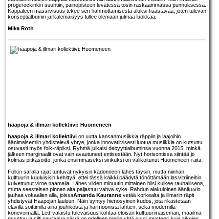
progerockinkin suuntiin, painopisteen levätessä tosin raskaammassa punnuksessa.
Kappaleen massiivisuus tekee sen hahmottamisesta aluksi haastavaa, joten tulevan
konseptialbumin järkälemäisyys tullee olemaan julmaa luokkaa.
Mika Roth
haapoja & illmari kollektiivi: Huomeneen
haapoja & illmari kollektiivi
on uutta kansanmusiikkia räppiin ja laajoihin
äänimaisemiin yhdistelevä yhtye, jonka innovatiivisesti luotua musiikkia on kutsuttu
osuvasti myös folk-räpiksi. Ryhmä julkaisi debyyttialbuminsa vuonna 2015, minkä
jälkeen marginaalit ovat vain avautuneet entisestään. Nyt horisontissa siintää jo
kolmas pitkäsoitto, jonka ensimmäiseksi sinkuksi on valikoitunut Huomeneen-raita.
Folkin saralla rajat tuntuvat nykyisin kadonneen lähes täysin, mutta niinhän
kulttuurin kuuluisikin kehittyä, ettei tässä kaikki päädytä tönöttämään lasivitriineihin
kuivettunut virne naamalla. Lähes viiden minuutin mittainen biisi kulkee rauhallisena,
mutta seesteisen pinnan alta paljastuu vahva syke. Rahdun alakuloinen äänikuvio
jauhaa vokaalien alla, joissa
Amanda Kauranne
vetää korkealta ja illmarin räpit
yhdistyvät Haapojan lauluun. Näin syntyy hienosyinen kudos, jota rikastetaan
elävillä soittimilla aina jouhikosta ja harmoonista lähtien, sekä modernilla
konevoimalla. Led-valaistu tulevaisuus kohtaa eloisan kulttuurimaiseman, maailma
muuttuu ja silti seuraava päivä on edelleen meille yhtä suuri mysteeri kuin aikojen