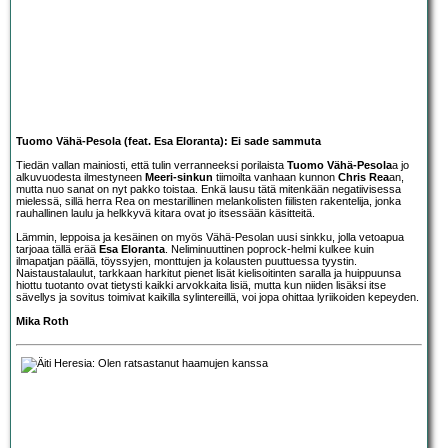
Tuomo Vähä-Pesola (feat. Esa Eloranta): Ei sade sammuta
Tiedän vallan mainiosti, että tulin verranneeksi porilaista
Tuomo Vähä-Pesola
a jo
alkuvuodesta ilmestyneen
Meeri-sinkun
tiimoilta vanhaan kunnon
Chris Rea
an,
mutta nuo sanat on nyt pakko toistaa. Enkä lausu tätä mitenkään negatiivisessa
mielessä, sillä herra Rea on mestarillinen melankolisten fiilisten rakentelija, jonka
rauhallinen laulu ja helkkyvä kitara ovat jo itsessään käsitteitä.
Lämmin, leppoisa ja kesäinen on myös Vähä-Pesolan uusi sinkku, jolla vetoapua
tarjoaa tällä erää
Esa Eloranta
. Neliminuuttinen poprock-helmi kulkee kuin
ilmapatjan päällä, töyssyjen, monttujen ja kolausten puuttuessa tyystin.
Naistaustalaulut, tarkkaan harkitut pienet lisät kielisoitinten saralla ja huippuunsa
hiottu tuotanto ovat tietysti kaikki arvokkaita lisiä, mutta kun niiden lisäksi itse
sävellys ja sovitus toimivat kaikilla sylintereillä, voi jopa ohittaa lyriikoiden kepeyden.
Mika Roth