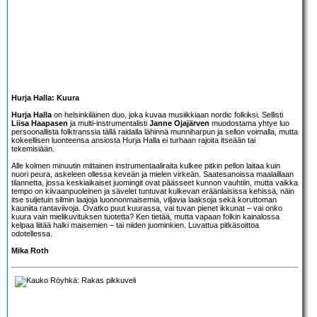
Hurja Halla: Kuura
Hurja Halla
on helsinkiläinen duo, joka kuvaa musiikkiaan nordic folkiksi. Sellisti
Liisa Haapasen
ja multi-instrumentalisti
Janne Ojajärven
muodostama yhtye luo
persoonallista folktranssia tällä raidalla lähinnä munniharpun ja sellon voimalla, mutta
kokeellisen luonteensa ansiosta Hurja Halla ei turhaan rajoita itseään tai
tekemisiään.
Alle kolmen minuutin mittainen instrumentaaliraita kulkee pitkin pellon laitaa kuin
nuori peura, askeleen ollessa keveän ja mielen virkeän. Saatesanoissa maalaillaan
tilannetta, jossa keskiaikaiset juomingit ovat päässeet kunnon vauhtiin, mutta vaikka
tempo on kiivaanpuoleinen ja sävelet tuntuvat kulkevan eräänlaisissa kehissä, näin
itse suljetuin silmin laajoja luonnonmaisemia, viljavia laaksoja sekä koruttoman
kauniita rantaviivoja. Ovatko puut kuurassa, vai tuvan pienet ikkunat – vai onko
kuura vain mielikuvituksen tuotetta? Ken tietää, mutta vapaan folkin kainalossa
kelpaa liitää halki maisemien – tai niiden juominkien. Luvattua pitkäsoittoa
odotellessa.
Mika Roth