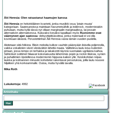
Äiti Heresia: Olen ratsastanut haamujen kanssa
Äiti Heresia
on helsinkiläinen kvartetti, jonka musiikki osuu ’jotain muuta’
kategoriaan. Saatesanoissa mainitaan havumetsäfolk ja indierock, modernistakin
puhutaan, mutta kyllä tässä nyt ollaan marginaalin marginaalissa, tai jossain
alternativen alternativessa. Kuluvaksi kesäksi lupaillaan myös
Ruotomme ovat
vääntyneet ajan saatossa
-debyyttipitkäsoittoa, jonka materiaali ei voi olla
kovinkaan iäkästä. Perustettiinhan Äiti Heresia vasta tämän vuoden puolella.
Aloitetaan siitä folkista. Biisin melodia kulkee vauhtiin päästyään iloisella poljennolla,
vaikka vokalistien siivet viistävätkin läheltä maata. Valitteleva laulu istuu kuitenkin
pirtaan, jossa tempo on terhakka ja takakontti täynnä suomalais-ugrilaista kaihoa.
Sähköiset soittimet hilaavat kokonaisuutta lähemmäs popin ja rockin tiluksia, synien
ja puhaltimien ripotellessa modernismin hippusia kaiken ylle. Keskikohdan reipas
laukka ja kolmannen minuutin kohottelut rakentavat perustuksia, joilla laulu nousee
hiljalleen yhä korkeammalle. Outoa, mutta hyvällä tavalla.
Mika Roth
Lukukertoja:
4992
Artistihaku