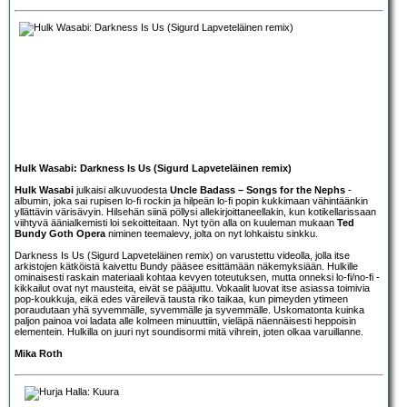
Hulk Wasabi: Darkness Is Us (Sigurd Lapveteläinen remix)
Hulk Wasabi
julkaisi alkuvuodesta
Uncle Badass – Songs for the Nephs
-
albumin, joka sai rupisen lo-fi rockin ja hilpeän lo-fi popin kukkimaan vähintäänkin
yllättävin värisävyin. Hilsehän siinä pöllysi allekirjoittaneellakin, kun kotikellarissaan
viihtyvä äänialkemisti loi sekoitteitaan. Nyt työn alla on kuuleman mukaan
Ted
Bundy Goth Opera
niminen teemalevy, jolta on nyt lohkaistu sinkku.
Darkness Is Us (Sigurd Lapveteläinen remix) on varustettu videolla, jolla itse
arkistojen kätköistä kaivettu Bundy pääsee esittämään näkemyksiään. Hulkille
ominaisesti raskain materiaali kohtaa kevyen toteutuksen, mutta onneksi lo-fi/no-fi -
kikkailut ovat nyt mausteita, eivät se pääjuttu. Vokaalit luovat itse asiassa toimivia
pop-koukkuja, eikä edes väreilevä tausta riko taikaa, kun pimeyden ytimeen
poraudutaan yhä syvemmälle, syvemmälle ja syvemmälle. Uskomatonta kuinka
paljon painoa voi ladata alle kolmeen minuuttiin, vieläpä näennäisesti heppoisin
elementein. Hulkilla on juuri nyt soundisormi mitä vihrein, joten olkaa varuillanne.
Mika Roth