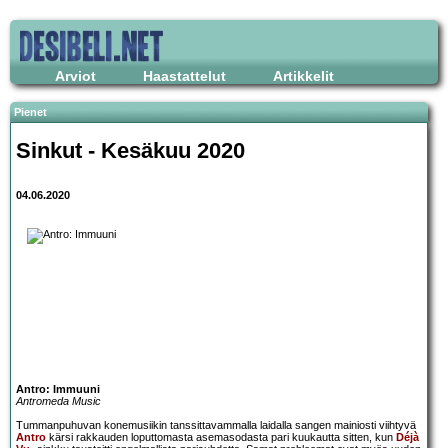
Arviot
Haastattelut
Artikkelit
Pienet
Sinkut - Kesäkuu 2020
04.06.2020
Antro: Immuuni
Antromeda Music
Tummanpuhuvan konemusiikin tanssittavammalla laidalla sangen mainiosti viihtyvä
Antro
kärsi rakkauden loputtomasta asemasodasta pari kuukautta sitten, kun
Déjà