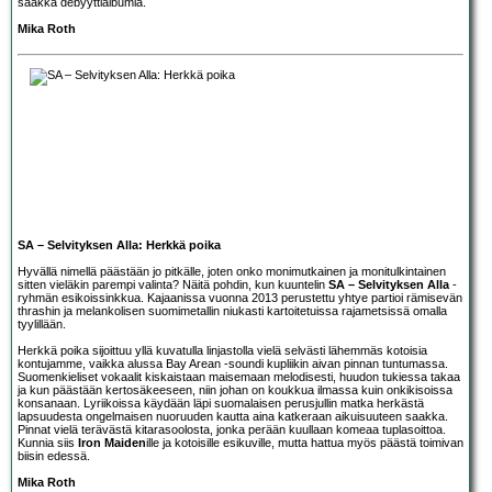
saakka debyyttialbumia.
Mika Roth
SA – Selvityksen Alla: Herkkä poika
Hyvällä nimellä päästään jo pitkälle, joten onko monimutkainen ja monitulkintainen
sitten vieläkin parempi valinta? Näitä pohdin, kun kuuntelin
SA – Selvityksen Alla
-
ryhmän esikoissinkkua. Kajaanissa vuonna 2013 perustettu yhtye partioi rämisevän
thrashin ja melankolisen suomimetallin niukasti kartoitetuissa rajametsissä omalla
tyylillään.
Herkkä poika sijoittuu yllä kuvatulla linjastolla vielä selvästi lähemmäs kotoisia
kontujamme, vaikka alussa Bay Arean -soundi kupliikin aivan pinnan tuntumassa.
Suomenkieliset vokaalit kiskaistaan maisemaan melodisesti, huudon tukiessa takaa
ja kun päästään kertosäkeeseen, niin johan on koukkua ilmassa kuin onkikisoissa
konsanaan. Lyriikoissa käydään läpi suomalaisen perusjullin matka herkästä
lapsuudesta ongelmaisen nuoruuden kautta aina katkeraan aikuisuuteen saakka.
Pinnat vielä terävästä kitarasoolosta, jonka perään kuullaan komeaa tuplasoittoa.
Kunnia siis
Iron Maiden
ille ja kotoisille esikuville, mutta hattua myös päästä toimivan
biisin edessä.
Mika Roth