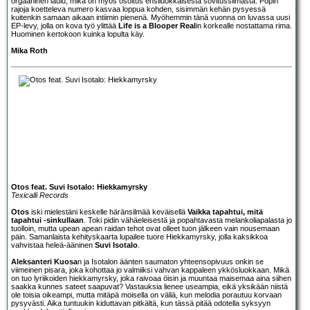
orgaaninen laulu, mikä on myös osoitus ensiluokkaisesta sovitussilmästä. Popin
rajoja koetteleva numero kasvaa loppua kohden, sisimmän kehän pysyessä
kuitenkin samaan aikaan intiimin pienenä. Myöhemmin tänä vuonna on luvassa uusi
EP-levy, jolla on kova työ ylittää
Life is a Blooper Real
in korkealle nostattama rima.
Huominen kertokoon kuinka lopulta käy.
Mika Roth
Otos feat. Suvi Isotalo: Hiekkamyrsky
Texicalli Records
Otos
iski mielestäni keskelle häränsilmää keväisellä
Vaikka tapahtui, mitä
tapahtui -sinkullaan
. Toki pidin vähäeleisestä ja popahtavasta melankoliapalasta jo
tuolloin, mutta upean apean raidan tehot ovat olleet tuon jälkeen vain nousemaan
päin. Samanlaista kehityskaarta lupailee tuore Hiekkamyrsky, jolla kaksikkoa
vahvistaa heleä-ääninen
Suvi Isotalo
.
Aleksanteri Kuosa
n ja Isotalon äänten saumaton yhteensopivuus onkin se
viimeinen pisara, joka kohottaa jo valmiiksi vahvan kappaleen ykkösluokkaan. Mikä
on tuo lyriikoiden hiekkamyrsky, joka raivoaa öisin ja muuntaa maisemaa aina siihen
saakka kunnes sateet saapuvat? Vastauksia lienee useampia, eikä yksikään niistä
ole toisia oikeampi, mutta mitäpä moisella on väliä, kun melodia porautuu korvaan
pysyvästi. Aika tuntuukin kiduttavan pitkältä, kun tässä pitää odotella syksyyn