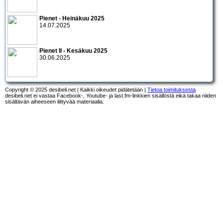
Pienet - Heinäkuu 2025
14.07.2025
Pienet II - Kesäkuu 2025
30.06.2025
Copyright © 2025 desibeli.net | Kaikki oikeudet pidätetään |
Tietoa toimituksesta
desibeli.net ei vastaa Facebook-, Youtube- ja last.fm-linkkien sisällöstä eikä takaa niiden
sisältävän aiheeseen liittyvää materiaalia.