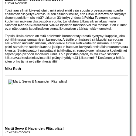
Luova Records
Toisinaan silmät lukevat jotain, mitä aivot eivät vain suostu prosessoimaan parilla
ensimmäisellä yrityskerralla. Kuten esimerkiksi se, että
Litku Klemetti
on siirtynyt
discon puolelle – siis mitä? Litku on äänitellyt yhdessä
Pekka Tuomen
kanssa
kuuleman mukaan discoa pitkin vuotta. En julistaisi Litkua silti ainakaan vielä
Suomen
Donna Summer
iksi, vaikka kipaleen tahdissa voi toki tanssia. Sen kulmat
ovat näet outoja ja peilipallojen pinnat litkumaisen vääristyneitä – onneksi.
Topsipuikolla aivoon on mitä selvimmin koronaeristyksestä syntynyt kappale, joka
pohtii himassa junnaamisen karmeutta. Artistille ominaisesti sinkkubiisi survotaan
alle kolmen minuutin mittaan, jolloin kaikki tuntuu alati kaatuvan niskaan. Kertoja
painii samaisten seinien kanssa ja kipuun haetaan lievitystä entistäkin suuremmasta
kivusta. Syntetisaattorit pulputtavat ja kilkuttavat, rumpukone naksuu ja koskettimet
äityvät jopa pieneen maalailuduuniin. Lo-fi pelastaa paljon, mutta ehkä sittenkin
kilkuttavaa kosketinkuviota olisi pitänyt hyödyntää julkeammin? Kesäinen ja hitikäs,
joten onko tämä nyt sitten kesähitti?
Mika Roth
Martti Servo & Napander: Plits, pläts!
Texicalli Records