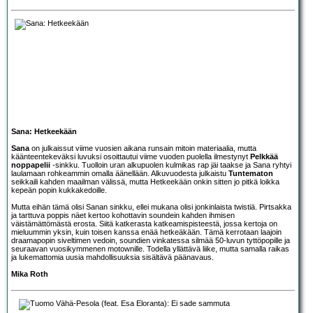
Sana: Hetkeekään
Sana
on julkaissut viime vuosien aikana runsain mitoin materiaalia, mutta
käänteentekeväksi luvuksi osoittautui viime vuoden puolella ilmestynyt
Pelkkää
noppapelii
-sinkku. Tuolloin uran alkupuolen kulmikas rap jäi taakse ja Sana ryhtyi
laulamaan rohkeammin omalla äänellään. Alkuvuodesta julkaistu
Tuntematon
seikkaili kahden maailman välissä, mutta Hetkeekään onkin sitten jo pitkä loikka
kepeän popin kukkakedoille.
Mutta eihän tämä olisi Sanan sinkku, ellei mukana olisi jonkinlaista twistiä. Pirtsakka
ja tarttuva poppis näet kertoo kohottavin soundein kahden ihmisen
väistämättömästä erosta. Siitä katkerasta katkeamispisteestä, jossa kertoja on
mieluummin yksin, kuin toisen kanssa enää hetkeäkään. Tämä kerrotaan laajoin
draamapopin siveltimen vedoin, soundien vinkatessa silmää 50-luvun tyttöpopille ja
seuraavan vuosikymmenen motownille. Todella yllättävä liike, mutta samalla raikas
ja lukemattomia uusia mahdollisuuksia sisältävä päänavaus.
Mika Roth