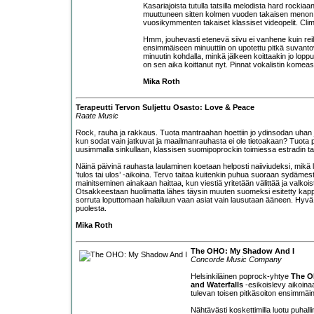
Kasariajoista tutulla tatsilla melodista hard rockiaa
muuttuneen sitten kolmen vuoden takaisen menon,
vuosikymmenten takaiset klassiset videopelit. Clima
Hmm, jouhevasti etenevä siivu ei vanhene kuin reilu
ensimmäiseen minuuttiin on upotettu pitkä suvantova
minuutin kohdalla, minkä jälkeen koittaakin jo lopp
on sen aika koittanut nyt. Pinnat vokalistin komeas
Mika Roth
Terapeutti Tervon Suljettu Osasto: Love & Peace
Raate Music
Rock, rauha ja rakkaus. Tuota mantraahan hoettiin jo ydinsodan uhan 
kun sodat vain jatkuvat ja maailmanrauhasta ei ole tietoakaan? Tuota p
uusimmalla sinkullaan, klassisen suomipoprockin toimiessa estradin t
Näinä päivinä rauhasta laulaminen koetaan helposti naiiviudeksi, mikä l
’tulos tai ulos’ -aikoina. Tervo taitaa kuitenkin puhua suoraan sydäm
mainitseminen ainakaan haittaa, kun viestiä yritetään välittää ja valko
Otsakkeestaan huolimatta lähes täysin muuten suomeksi esitetty kappa
sorruta loputtomaan halailuun vaan asiat vain lausutaan ääneen. Hyvä
puolesta.
Mika Roth
The OHO: My Shadow And I
Concorde Music Company
Helsinkiläinen poprock-yhtye
The 
and Waterfalls
-esikoislevy aikoina
tulevan toisen pitkäsoiton ensimmäi
Nähtävästi koskettimilla luotu puhal