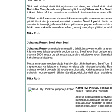
Svart Records
Siitä onkin ehtinyt vierähtää jo jokunen tovi aikaa, kun viimeksi törmäs
No Holier Temple
-albumin jälkeen kyllä ilmestyi
When We Are Deat
tutkani ohitse. Moinen onnettomuus ei tule kuitenkaan toistumaan, sillä 
Tälläkin erää Hexvessel vie musiikkiaan eteenpäin askeleen verran el
piirtää tästä viivoja saatekirjeessäkin mainitun
David Lynch
in öisiin m
osuvimpia termejä, joilla musiikkia sopii kuvata, psykedeelisen rockin
liekki palaa vakaalla voimalla edelleen, joten josko yhtye ylittäisi jopa
Mika Roth
Johanna Rutto: Steal Your Soul
Johanna Rutto
on melodisen metallin, ärhäkän powermetallin ja asente
käynnistelee julkaisupuolella soolouraansa. Steal Your Soul on itse asia
vuonna 2004, mutta otti aikansa saada siivu julkaisukuntoon. Samalla
kaksi muuta kipaletta.
Mutta annetaan tulevien olla ja keskitytään tähän hetkeen. Steal Your 
vapautetaan kahleista ensi kerran jo reilusti alle minuutin kohdalla. 
voimaa, eivätkä vokaalit jää rosoisen soiton alle. Kaikkea muuta. Ne
soittokin nousee etenkin jälkimmäisellä puoliskolla vielä aivan uudelle ta
Mika Roth
KaMu Ry: Piiskaa, piispaa ja
Tepa’s Tapas and Records
Joskus kappaleiden syntyhistor
kuningas/kuningatar on kiista
joka alkujaan rustattiin jo a
pienen ikuisuuden keikkojen lo
Kannattiko kaikki tuo odotus? H