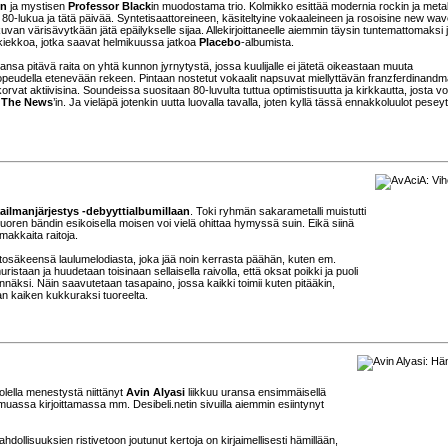
en
ja mystisen
Professor Black
in muodostama trio. Kolmikko esittää modernia rockin ja metal
80-lukua ja tätä päivää. Syntetisaattoreineen, käsiteltyine vokaaleineen ja rosoisine new wav
van värisävytkään jätä epäilykselle sijaa. Allekirjoittaneelle aiemmin täysin tuntemattomaksi 
i kiekkoa, jotka saavat helmikuussa jatkoa
Placebo
-albumista.
ansa pitävä raita on yhtä kunnon jyrnytystä, jossa kuulijalle ei jätetä oikeastaan muuta
eudella etenevään rekeen. Pintaan nostetut vokaalit napsuvat miellyttävän franzferdinandma
vat aktiivisina. Soundeissa suositaan 80-luvulta tuttua optimistisuutta ja kirkkautta, josta vo
 The News
’in. Ja vieläpä jotenkin uutta luovalla tavalla, joten kyllä tässä ennakkoluulot pesey
ailmanjärjestys -debyyttialbumillaan
. Toki ryhmän sakarametalli muistutti
nuoren bändin esikoisella moisen voi vielä ohittaa hymyssä suin. Eikä siinä
makkaita raitoja.
ertosäkeensä laulumelodiasta, joka jää noin kerrasta päähän, kuten em.
staan ja huudetaan toisinaan sellaisella raivolla, että oksat poikki ja puoli
nnäksi. Näin saavutetaan tasapaino, jossa kaikki toimii kuten pitääkin,
an kaiken kukkuraksi tuoreelta.
olella menestystä niittänyt
Avin Alyasi
liikkuu uransa ensimmäisellä
uassa kirjoittamassa mm. Desibeli.netin sivuilla aiemmin esiintynyt
dollisuuksien ristivetoon joutunut kertoja on kirjaimellisesti hämillään,