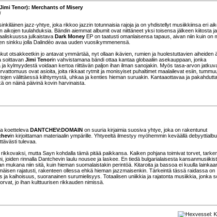
 Jimi Tenor): Merchants of Misery
i
inkiläinen jazz-yhtye, joka rikkoo jazzin totunnaisia rajoja ja on yhdistellyt musiikkiinsa eri ai
en aikojen tuulahduksia. Bändin aiemmat albumit ovat niittäneet yksi toisensa jälkeen kiitosta ja
aaliskuussa julkaistava
Dark Money
EP on taatusti omanlaisensa tapaus, aivan niin kuin on
n sinkku jolla Dalindèo avaa uuden vuosikymmenensä.
kut otsakkeetkin jo antavat ymmärtää, nyt ollaan ikävien, rumien ja huolestuttavien aiheiden ä
a soittavan
Jimi Tenor
in vahvistamana bändi ottaa kantaa globaaliin asekauppaan, jonka
 ja kylmyydestä voidaan kertoa riittävän paljon ihan ilman sanojakin. Myös tasa-arvon jatkuv
rvattomuus ovat asioita, joita rikkaat rytmit ja monisyiset puhaltimet maalailevat esiin, tummu
stojen välittäessä kiihtymystä, uhkaa ja kenties hieman suruakin. Kantaaottavaa ja pakahdutt
ä on näinä päivinä kovin harvinaista.
ja koetteleva
DANTCHEV:DOMAIN
on suuria kirjaimia suosiva yhtye, joka on rakentunut
chev
in kirjoittaman materiaalin ympärille. Yhtyeeltä ilmestyy myöhemmin keväällä debyyttialbu
ttävästi tulevaa.
a rikkovaksi, mutta Sayn kohdalla tämä pitää paikkansa. Kaiken pohjana toimivat torvet, tark
, joiden rinnalla Dantchevin laulu nousee ja laskee. En tiedä bulgarialaisesta kansanmusiikis
van mukana niin sitä, kuin hieman suomalaistakin perintöä. Kitaroita ja bassoa ei kuulla lainkaa
mmäisen rajatusti, rakenteen ollessa ehkä hieman jazzmaisenkin. Tärkeintä tässä raidassa on
uus ja kaihoisuus, suoranainen surumielisyys. Totaalisen uniikkia ja rajatonta musiikkia, jonka s
vat, jo ihan kulttuurisen rikkauden nimissä.