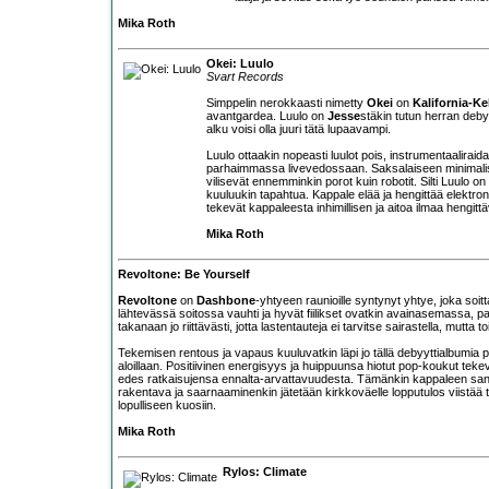
Mika Roth
Okei: Luulo
Svart Records
Simppelin nerokkaasti nimetty
Okei
on
Kalifornia-K
avantgardea. Luulo on
Jesse
stäkin tutun herran debyy
alku voisi olla juuri tätä lupaavampi.
Luulo ottaakin nopeasti luulot pois, instrumentaalirai
parhaimmassa livevedossaan. Saksalaiseen minimalismi
vilisevät ennemminkin porot kuin robotit. Silti Luul
kuuluukin tapahtua. Kappale elää ja hengittää elektro
tekevät kappaleesta inhimillisen ja aitoa ilmaa hengit
Mika Roth
Revoltone: Be Yourself
Revoltone
on
Dashbone
-yhtyeen raunioille syntynyt yhtye, joka soi
lähtevässä soitossa vauhti ja hyvät fiilikset ovatkin avainasemassa, p
takanaan jo riittävästi, jotta lastentauteja ei tarvitse sairastella, mutta t
Tekemisen rentous ja vapaus kuuluvatkin läpi jo tällä debyyttialbumia 
aloillaan. Positiivinen energisyys ja huippuunsa hiotut pop-koukut tek
edes ratkaisujensa ennalta-arvattavuudesta. Tämänkin kappaleen sanoi
rakentava ja saarnaaminenkin jätetään kirkkoväelle lopputulos viistää t
lopulliseen kuosiin.
Mika Roth
Rylos: Climate