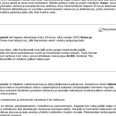
ä, jossa aineet ja tavat ovat moninaiset. Bändin jytäävä soitto ja uuden vokalistin,
Kata
n, asen
 pyörimään vinhasti ja kasaripunkrock-ahdistus istuu hämmentävän helposti 20-luvun ilottom
rityisen ilahduttavaa on soundien asianmukainen sekavuus ja ahdistavuus, jonka ansiosta 
i piiska paukkaa pään yllä, ihan kuinka vaan.
ameli
otti happea oikeastaan koko 10-luvun, eikä vuoden 2010
Voima ja
nen kuin tietysti nyt, sillä Narsistiset natsit -sinkku pohjustaa tietä
ia sitten, sillä Kumikamelit ovat tällä erää sangen kiukkuisella päällä.
etään terveiset punkahtavan rockin ja mustimman ironian keinoin. Tosin herrain
kaisen tarttuva rock-siivu, jossa kehdataan viskoa jopa
AC/DC
-henkisiä
”Hei,
kamelilla on edelleen palikat hallussaan.
unner
on hiljalleen valmistautumassa debyyttialbuminsa julkaisuun. Kasteessa nimen
Valeri
 ja tuon kiekon ensimmäisen sinkun saatekirjeessä todetaan säröpedaalien menneen myyntiin.
yhtye tuntuukin löytäneen punaisen lankansa ja taustalla vaikuttavat monikansalliset voimat sa
soksi jutuksi.
se tuotteeseen ja tarkemmin sanottuna Foe-sinkkuun.
lla, ne olisivat: päivänpaisteinen, melodinen ja vastustamaton. Kappale kun rullaa päälle neljän m
uva melodisuus jätä ainuttakaan risukasaa auringonvalotta. Vokaalit on karkotettu helisevien ki
ilkkaa plussaa ja laulu asettuu yhdeksi soittimeksi muiden rinnalla. Päämelodian tarttumapint
istelevät numeron.