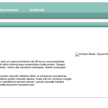
aastattelut
Artikkelit
joka on saanut innoitusta niin 80-luvun uusromanttisilta
in jotka toimivat jopa rautaesiripun tuolla puolen. Sangen
Beats -nimen alla varhaisia muistojaan, heleän konepopin
puolen minuutin mittainen liitely on lumoavaa seurattavaa.
äisen puolen minuutin aikana, mutta silti sen onnistuu vangita
o hetkellisesti lammen pinnan, samoin taustalle loihditut
astellinsävyiseen taustakuvaan.