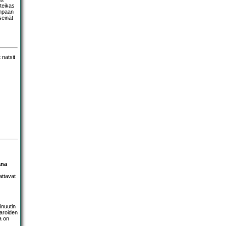
teikas
ampaan
seinät
ana
attavat
inuutin
taroiden
a on