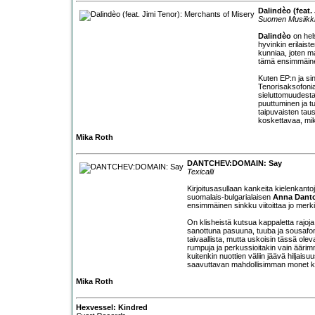
Dalindèo (feat.
Suomen Musiikk
Dalindèo
on hels
hyvinkin erilaist
kunniaa, joten m
tämä ensimmäine
Kuten EP:n ja sin
Tenorisaksofoni
sieluttomuudesta
puuttuminen ja tu
taipuvaisten tau
koskettavaa, mik
Mika Roth
DANTCHEV:DOMAIN: Say
Texicalli
Kirjoitusasullaan kankeita kielenkanto
suomalais-bulgarialaisen
Anna Dant
ensimmäinen sinkku viitoittaa jo merki
On klisheistä kutsua kappaletta rajoj
sanottuna pasuuna, tuuba ja sousafoni
taivaallista, mutta uskoisin tässä ole
rumpuja ja perkussioitakin vain ääri
kuitenkin nuottien väliin jäävä hiljais
saavuttavan mahdollisimman monet kor
Mika Roth
Hexvessel: Kindred