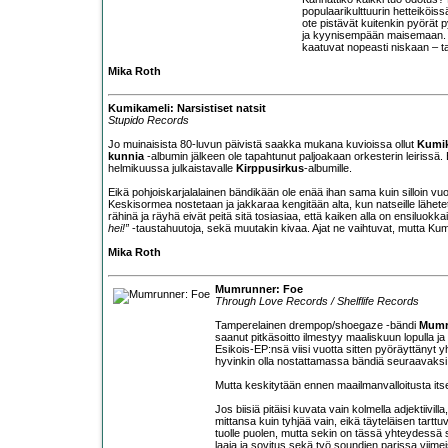
populaarikulttuurin hetteiköiss
ote pistävät kuitenkin pyörät
ja kyynisempään maisemaan. E
kaatuvat nopeasti niskaan – ta
Mika Roth
Kumikameli: Narsistiset natsit
Stupido Records
Jo muinaisista 80-luvun päivistä saakka mukana kuvioissa ollut
Kumik
kunnia
-albumin jälkeen ole tapahtunut paljoakaan orkesterin leirissä. En
helmikuussa julkaistavalle
Kirppusirkus
-albumille.
Eikä pohjoiskarjalalainen bändikään ole enää ihan sama kuin silloin vuos
Keskisormea nostetaan ja jakkaraa kengitään alta, kun natseille lähet
rähinä ja räyhä eivät peitä sitä tosiasiaa, että kaiken alla on ensiluok
hei!”
-taustahuutoja, sekä muutakin kivaa. Ajat ne vaihtuvat, mutta Kumi
Mika Roth
Mumrunner: Foe
Through Love Records / Shelflife Records
Tamperelainen drempop/shoegaze -bändi
Mumr
saanut pitkäsoitto ilmestyy maaliskuun lopulla
Esikois-EP:nsä viisi vuotta sitten pyöräyttänyt 
hyvinkin olla nostattamassa bändiä seuraavaksi i
Mutta keskitytään ennen maailmanvalloitusta it
Jos biisiä pitäisi kuvata vain kolmella adjektiivi
mittansa kuin tyhjää vain, eikä täyteläisen tartt
tuolle puolen, mutta sekin on tässä yhteydessä s
laaja ja sovitus sekä työ soundien parissa viime