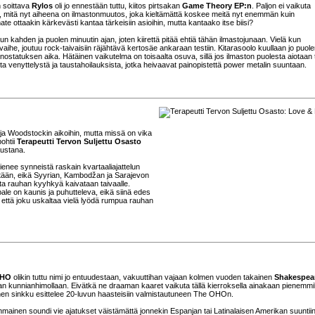
n soittava
Rylos
oli jo ennestään tuttu, kiitos pirtsakan
Game Theory EP:n
. Paljon ei vaikuta
 mitä nyt aiheena on ilmastonmuutos, joka kieltämättä koskee meitä nyt enemmän kuin
te ottaakin kärkevästi kantaa tärkeisiin asioihin, mutta kantaako itse biisi?
n kahden ja puolen minuutin ajan, joten kiirettä pitää ehtiä tähän ilmastojunaan. Vielä kun
ihe, joutuu rock-taivaisiin räjähtävä kertosäe ankaraan testiin. Kitarasoolo kuullaan jo puole
unostatuksen aika. Hätäinen vaikutelma on toisaalta osuva, sillä jos ilmaston puolesta aiotaan 
ta venyttelystä ja taustahoilauksista, jotka heivaavat painopistettä power metalin suuntaan.
ja Woodstockin aikoihin, mutta missä on vika
ohtii
Terapeutti Tervon Suljettu Osasto
austana.
ienee synneistä raskain kvartaaliajattelun
estään, eikä Syyrian, Kambodžan ja Sarajevon
ista rauhan kyyhkyä kaivataan taivaalle.
le on kaunis ja puhutteleva, eikä siinä edes
 että joku uskaltaa vielä lyödä rumpua rauhan
OHO
olikin tuttu nimi jo entuudestaan, vakuuttihan vajaan kolmen vuoden takainen
Shakespea
an kunnianhimollaan. Eivätkä ne draaman kaaret vaikuta tällä kierroksella ainakaan pienemmil
nen sinkku esittelee 20-luvun haasteisiin valmistautuneen The OHOn.
linmainen soundi vie ajatukset väistämättä jonnekin Espanjan tai Latinalaisen Amerikan suuntiin