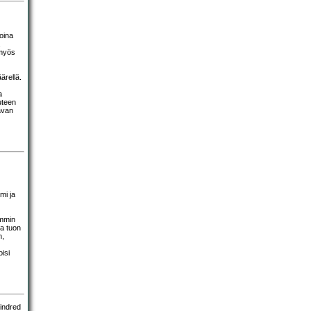
koina
 myös
ärellä.
a
uteen
avan
mi ja
emmin
ta tuon
n,
oisi