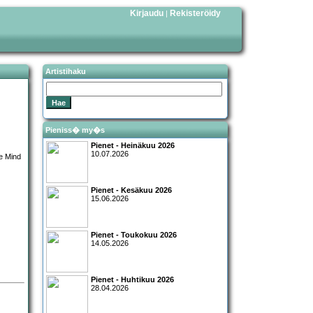
Kirjaudu
Rekisteröidy
|
Artistihaku
Pieniss� my�s
Pienet - Heinäkuu 2026
10.07.2026
Pienet - Kesäkuu 2026
15.06.2026
Pienet - Toukokuu 2026
14.05.2026
Pienet - Huhtikuu 2026
28.04.2026