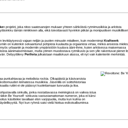
eke
n projekti, joka nitoo saatesanojen mukaan yhteen sähköistä rytmimusiikkia ja arktista
ttisinkku tämän nimikkeen alla, eikä toivottavasti hyvinkin pitkän ja monipuolisen musiikillise
dan levittäytyessä vajaan neljän ja puolen minuutin mitalleen, kuin modernimpi
Kraftwerk
in on kuitenkin sekaantunut pohjoista kuulautta ja orgaanista virtaa, minkä ansiosta miele
o on myös urbaaniin ja moderniin ympäristöön kuuluva ääni-ihme, kuten arktisessa maisemassa
nisista äänimaisemistaan, mutta ytimen muodostava rytmikuvio ja sen ylle rakentuvat pienet l
tävän. Debyyttilevy
Periferia
julkaistaan maaliskuun alussa, eli nyt vain kalenteriin merkintää.
ttaa punkahtavaa ja melodista rockia. Olkapäistä ja käsivarsista
akottomuuden leimatessa musiikkia. Jäsenillä on soittohistoriaa
oisaalta rutiini ei ole päässyt kuolettamaan luovuutta ja iloa.
pohjustavalla sinkulla, jonka nostattavassa meiningissä on vaikea istua
evätkin Be Yourself -sinkusta vastustamattoman numeron, joka ei kärsi
tus käsittelee tavallaan elon varjopuolia, mutta kun kulma on
äydellisyyttä. Nyt kun ryhmä saisi vielä hiottua esikoisalbuminsa