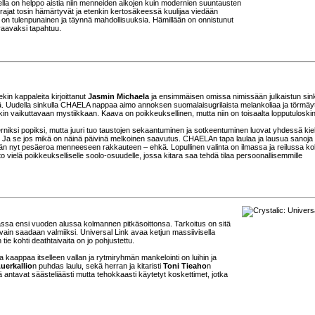
lella on helppo aistia niin menneiden aikojen kuin modernien suuntausten
 rajat tosin hämärtyvät ja etenkin kertosäkeessä kuulijaa viedään
ti on tulenpunainen ja täynnä mahdollisuuksia. Hämillään on onnistunut
raavaksi tapahtuu.
kin kappaleita kirjoittanut
Jasmin Michaela
ja ensimmäisen omissa nimissään julkaistun sin
ä. Uudella sinkulla CHAELA nappaa aimo annoksen suomalaisugrilaista melankoliaa ja törmäy
kin vaikuttavaan mystiikkaan. Kaava on poikkeuksellinen, mutta niin on toisaalta lopputuloskin
rniksi popiksi, mutta juuri tuo taustojen sekaantuminen ja sotkeentuminen luovat yhdessä ki
än. Ja se jos mikä on näinä päivinä melkoinen saavutus. CHAELAn tapa laulaa ja lausua sanoja
dään nyt pesäeroa menneeseen rakkauteen – ehkä. Lopullinen valinta on ilmassa ja reilussa k
o vielä poikkeukselliselle soolo-osuudelle, jossa kitara saa tehdä tilaa persoonallisemmille
ssa ensi vuoden alussa kolmannen pitkäsoittonsa. Tarkoitus on sitä
 vain saadaan valmiiksi. Universal Link avaa ketjun massiivisella
ie kohti deathtaivaita on jo pohjustettu.
 kaappaa itselleen vallan ja rytmiryhmän mankelointi on luihin ja
uerkallio
n puhdas laulu, sekä herran ja kitaristi
Toni Tieaho
n
 antavat säästeliäästi mutta tehokkaasti käytetyt koskettimet, jotka