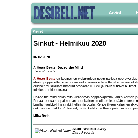
Arviot
H
Pienet
Sinkut - Helmikuu 2020
06.02.2020
A Heart Beats: Dazed the Mind
Svart Records
A Heart Beats
on kotimainen elektronisen popin parissa operoiva duo, 
elektropoppareilta, kuin uuden aallon ennakkoluulottomilta pioneereiltak
erilaiset musiikilliset historiat omaavat
Tuukki
ja
Paile
tutkivat A Heart 
toimiessa ohjenuorana.
Dazed the Mind onkin mitä viehättävin poppäiväperho, jonka kolmen ja 
Periaatteessa kappale on antanut kaiken oleellisen itsestään jo ensimm
kuulijan verkkoihinsa mitä hellimmin ottein. Kertosäkeen kaltainen rikko
enkelimäiset ’fat lady’ ulvaisut, mutta kaikki asettuu lopulta samaan p
Mika Roth
Aktor: Washed Away
Ektro Records