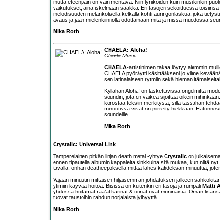
mutta eteenpäin on vain mentävä. Niin lyriikoiden kuin musiikinkin puo
vaikutukset, aina iskelmään saakka. Eri tasojen sekoittuessa toisiinsa
melodisuuden melankolisella kelkalla kohti auringonlaskua, joka tietys
avaus ja jään mielenkiinnolla odottamaan mitä ja missä muodossa seu
Mika Roth
CHAELA: Aloha!
Chaela Music
CHAELA
-artistinimen takaa löytyy aiemmin muille
CHAELA pyöräytti käsittääkseni jo viime kevään
sen latinalaiseen rytmiin sekä hieman itämaiselta
Kyllähän Aloha! on laskettavissa ongelmitta mode
soundin, jota on vaikea sijoittaa oikein mihinkä
korostaa tekstin merkitystä, sillä tässähän teh
minuutissa viivat on piirretty hiekkaan. Hatunnost
soundeille.
Mika Roth
Crystalic: Universal Link
Tamperelainen pitkän linjan death metal -yhtye
Crystalic
on julkaisema
ennen tipautella albumin kappaleita sinkkuina sitä mukaa, kun niitä nyt
tavalla, onhan deatheepoksella mittaa lähes kahdeksan minuuttia, joten t
Vajaan minuutin mittaisen hiljaisemman johdatuksen jälkeen sähkökitara
ytimiin käyvää hoitoa. Biisissä on kuitenkin eri tasoja ja rumpali
Matti A
yhdessä hoitamat raa’at kärinät & örinät ovat moninaisia. Oman lisänsä
tuovat taustoihin rahdun norjalaista jylhyyttä.
Mika Roth