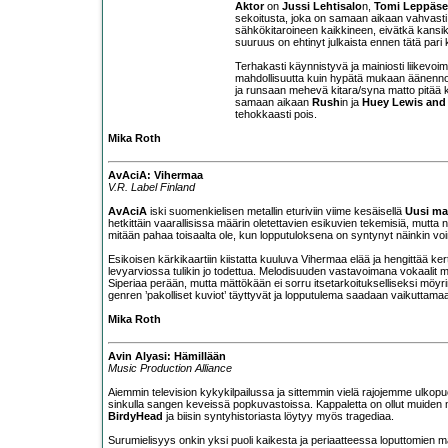
Aktor
on
Jussi Lehtisalo
n,
Tomi Leppäs
sekoitusta, joka on samaan aikaan vahvasti 
sähkökitaroineen kaikkineen, eivätkä kansiku
suuruus on ehtinyt julkaista ennen tätä par
Terhakasti käynnistyvä ja mainiosti liikevoim
mahdollisuutta kuin hypätä mukaan äänennop
ja runsaan mehevä kitara/syna matto pitää kor
samaan aikaan
Rush
in ja
Huey Lewis and
tehokkaasti pois.
Mika Roth
AvAciA: Vihermaa
V.R. Label Finland
AvAciA
iski suomenkielisen metallin eturiviin viime kesäisellä
Uusi ma
hetkittäin vaarallisissa määrin oletettavien esikuvien tekemisiä, mutta 
mitään pahaa toisaalta ole, kun lopputuloksena on syntynyt näinkin voi
Esikoisen kärkikaartiin kiistatta kuuluva Vihermaa elää ja hengittää k
levyarviossa tulikin jo todettua. Melodisuuden vastavoimana vokaalit muri
Siperiaa perään, mutta mättökään ei sorru itsetarkoitukselliseksi möyri
genren ’pakolliset kuviot’ täyttyvät ja lopputulema saadaan vaikuttama
Mika Roth
Avin Alyasi: Hämillään
Music Production Alliance
Aiemmin television kykykilpailussa ja sittemmin vielä rajojemme ulkopu
sinkulla sangen keveissä popkuvastoissa. Kappaletta on ollut muiden m
BirdyHead
ja biisin syntyhistoriasta löytyy myös tragediaa.
Surumielisyys onkin yksi puoli kaikesta ja periaatteessa loputtomien mah