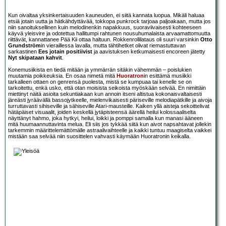
Kun oivaltaa yksinkertaisuuden kauneuden, ei siitä kannata luopua. Mikäli haluaa
etsiä jotain uutta ja hätkähdyttävää, tokkopa punkrock tarjoaa paljoakaan, mutta jos
niin sanoituksellinen kuin melodinenkin napakkuus, suoraviivaisesti kohteeseen
käyvä yleisvire ja odotettua hallitumpi rahtunen nousuhumalaista arvaamattomuutta
riittävät, kannattanee Pää Kii ottaa haltuun. Rokkenrollilataus oli suuri varsinkin
Otto
Grundström
in vieraillessa lavalla, mutta tähtihetket olivat riemastuttavan
sarkastinen
Ees jotain positiivist
ja aavistuksen ketkumaisesti encoreen jätetty
Nyt skipataan kahvit
.
Konemusiikista en tiedä mitään ja ymmärrän sitäkin vähemmän – poislukien
muutamia poikkeuksia. En osaa nimetä mitä
Huoratron
in esittämä musiikki
tarkalleen ottaen on genrensä puolesta, mistä se kumpuaa tai kenelle se on
tarkoitettu, enkä usko, että otan moisista seikoista myöskään selvää. En nimittäin
miettinyt näitä asioita sekuntiakaan kun annoin itseni altistua kokonaisvaltaisesti
järeästi jyräävällä bassojytkeelle, mielenvikaisesti päriseville melodiapätkille ja aivoja
turruttavasti sihiseville ja sähiseville Atari-mausteille. Kaiken yllä aisteja sekoittelivat
hätäpäiset visuaalit, joiden keskellä jytäpisteensä äärellä heilui kolossaaliselta
näyttänyt hahmo, joka hytkyi, heilui, loikki ja pomppi samalla kun manasi ääneen
mitä huumaannuttavinta melua. Eli siis jos tykkää siitä kun aivot napsahtavat jollekin
tarkemmin määrittelemättömälle astraalivaihteelle ja kaikki tuntuu maagiselta vaikkei
mistään saa selvää niin suosittelen vahvasti käymään Huoratronin keikalla.