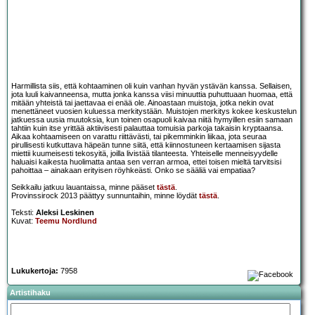
Harmillista siis, että kohtaaminen oli kuin vanhan hyvän ystävän kanssa. Sellaisen,
jota luuli kaivanneensa, mutta jonka kanssa viisi minuuttia puhuttuaan huomaa, että
mitään yhteistä tai jaettavaa ei enää ole. Ainoastaan muistoja, jotka nekin ovat
menettäneet vuosien kuluessa merkitystään. Muistojen merkitys kokee keskustelun
jatkuessa uusia muutoksia, kun toinen osapuoli kaivaa niitä hymyillen esiin samaan
tahtiin kuin itse yrittää aktiivisesti palauttaa tomuisia parkoja takaisin kryptaansa.
Aikaa kohtaamiseen on varattu riittävästi, tai pikemminkin liikaa, jota seuraa
pirullisesti kutkuttava häpeän tunne siitä, että kiinnostuneen kertaamisen sijasta
miettii kuumeisesti tekosyitä, joilla livistää tilanteesta. Yhteiselle menneisyydelle
haluaisi kaikesta huolimatta antaa sen verran armoa, ettei toisen mieltä tarvitsisi
pahoittaa – ainakaan erityisen röyhkeästi. Onko se sääliä vai empatiaa?
Seikkailu jatkuu lauantaissa, minne pääset
tästä
.
Provinssirock 2013 päättyy sunnuntaihin, minne löydät
tästä
.
Teksti:
Aleksi Leskinen
Kuvat:
Teemu Nordlund
Lukukertoja:
7958
Artistihaku