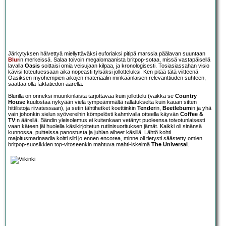
Järkytyksen hälvettyä miellyttäväksi euforiaksi pitipä marssia päälavan suuntaan
Blur
in merkeissä. Salaa toivoin megalomaanista britpop-sotaa, missä vastapäisellä
lavalla
Oasis
soittaisi omia veisujaan kilpaa, ja kronologisesti. Tosiasiassahan visio
kävisi toteutuessaan aika nopeasti tylsäksi jollotteluksi. Ken pitää tätä viitteenä
Oasiksen myöhempien aikojen materiaalin minkäänlaisen relevanttiuden suhteen,
saattaa olla faktatiedon äärellä.
Blurilla on onneksi muunkinlaista tarjottavaa kuin jollottelu (vaikka se
Country
House
kuulostaa nykyään vielä tympeämmältä rallatukselta kuin kauan sitten
hittilistoja riivatessaan), ja setin tähtihetket koettiinkin
Tender
in,
Beetlebum
in ja yhä
vain johonkin sielun syövereihin kömpelösti kahmivalla otteella käyvän
Coffee &
TV
:n äärellä. Bändin yleisolemus ei kuitenkaan vetänyt puoleensa toivotunlaisesti
vaan käteen jäi huolella käsikirjoitetun rutiinisuorituksen jämät. Kaikki oli sinänsä
kunnossa, puitteissa panostusta ja juhlan aiheet käsillä. Lähtö kohti
majoitusmarinaadia koitti silti jo ennen encorea, minne oli tietysti säästetty omien
britpop-suosikkien top-vitoseenkin mahtuva mahti-iskelmä
The Universal
.