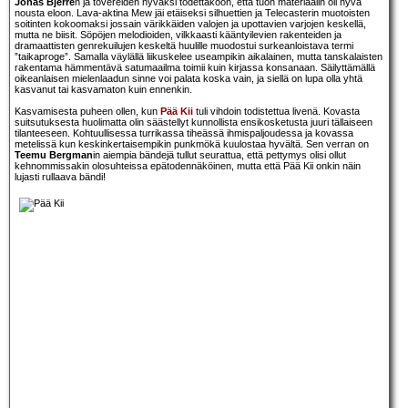
Jonas Bjerre
n ja tovereiden hyväksi todettakoon, että tuon materiaalin oli hyvä
nousta eloon. Lava-aktina Mew jäi etäiseksi silhuettien ja Telecasterin muotoisten
soitinten kokoomaksi jossain värikkäiden valojen ja upottavien varjojen keskellä,
mutta ne biisit. Söpöjen melodioiden, vilkkaasti kääntyilevien rakenteiden ja
dramaattisten genrekuilujen keskeltä huulille muodostui surkeanloistava termi
”taikaproge”. Samalla väylällä liikuskelee useampikin aikalainen, mutta tanskalaisten
rakentama hämmentävä satumaailma toimii kuin kirjassa konsanaan. Säilyttämällä
oikeanlaisen mielenlaadun sinne voi palata koska vain, ja siellä on lupa olla yhtä
kasvanut tai kasvamaton kuin ennenkin.
Kasvamisesta puheen ollen, kun
Pää Kii
tuli vihdoin todistettua livenä. Kovasta
suitsutuksesta huolimatta olin säästellyt kunnollista ensikosketusta juuri tällaiseen
tilanteeseen. Kohtuullisessa turrikassa tiheässä ihmispaljoudessa ja kovassa
metelissä kun keskinkertaisempikin punkmökä kuulostaa hyvältä. Sen verran on
Teemu Bergman
in aiempia bändejä tullut seurattua, että pettymys olisi ollut
kehnommissakin olosuhteissa epätodennäköinen, mutta että Pää Kii onkin näin
lujasti rullaava bändi!