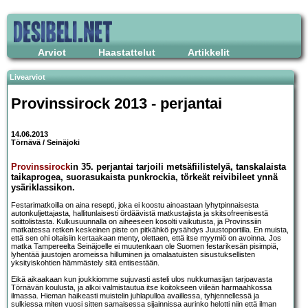
Arviot
Haastattelut
Artikkelit
Livearviot
Provinssirock 2013 - perjantai
14.06.2013
Törnävä / Seinäjoki
Provinssirock
in 35. perjantai tarjoili metsäfiilistelyä, tanskalaista
taikaprogea, suorasukaista punkrockia, törkeät reivibileet ynnä
ysäriklassikon.
Festarimatkoilla on aina resepti, joka ei koostu ainoastaan lyhytpinnaisesta
autonkuljettajasta, hallitunlaisesti ördäävistä matkustajista ja skitsofreenisestä
soittolistasta. Kulkusuunnalla on aiheeseen kosolti vaikutusta, ja Provinssiin
matkatessa retken keskeinen piste on pitkähkö pysähdys Juustoportilla. En muista,
että sen ohi oltaisiin kertaakaan menty, olettaen, että itse myymiö on avoinna. Jos
matka Tampereelta Seinäjoelle ei muutenkaan ole Suomen festarikesän pisimpiä,
lyhentää juustojen aromeissa hilluminen ja omalaatuisten sisustuksellisten
yksityiskohtien hämmästely sitä entisestään.
Eikä aikaakaan kun joukkiomme sujuvasti asteli ulos nukkumasijan tarjoavasta
Törnävän koulusta, ja alkoi valmistautua itse koitokseen viileän harmaahkossa
ilmassa. Hieman haikeasti muistelin juhlapulloa availlessa, tyhjennellessä ja
sulkiessa miten vuosi sitten samaisessa sijainnissa aurinko helotti niin että ilman