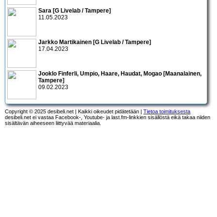
Sara [G Livelab / Tampere]
11.05.2023
Jarkko Martikainen [G Livelab / Tampere]
17.04.2023
Jooklo Finferli, Umpio, Haare, Haudat, Mogao [Maanalainen,
Tampere]
09.02.2023
Copyright © 2025 desibeli.net | Kaikki oikeudet pidätetään |
Tietoa toimituksesta
desibeli.net ei vastaa Facebook-, Youtube- ja last.fm-linkkien sisällöstä eikä takaa niiden
sisältävän aiheeseen liittyvää materiaalia.