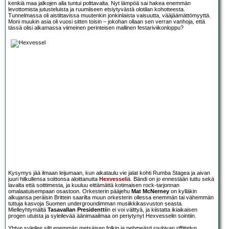
kenkiä maa jalkojen alla tuntui polttavalta. Nyt lämpöä sai hakea enemmän
levottomista jutusteluista ja ruumiiseen etsiytyvästä olotilan kohotteesta.
Tunnelmassa oli aistittavissa muutenkin jonkinlaista vaisuutta, vääjäämättömyyttä.
Moni muukin asia oli vuosi sitten toisin – jokohan ollaan sen verran vanhoja, että
tässä olisi alkamassa viimeinen perinteisen mallinen festariviikonloppu?
Kysymys jää ilmaan leijumaan, kun aikataulu vie jalat kohti Rumba Stagea ja aivan
juuri hilkullensa soittonsa aloittanutta
Hexvessel
iä. Bändi on jo ennestään tuttu sekä
lavalta että soittimesta, ja kuuluu eittämättä kotimaisen rock-tarjonnan
omalaatuisempaan osastoon. Orkesterin pääjehu
Mat McNerney
on kylläkin
alkujansa peräisin Brittein saarilta muun orkesterin ollessa enemmän tai vähemmän
tuttuja kasvoja Suomen undergroundimman musiikkikasvuston seasta.
Mielleyhtymältä
Tasavallan Presidentti
in ei voi välttyä, ja kiistatta ikiaikaisen
progen utuista ja syleilevää äänimaailmaa on periytynyt Hexvesselin sointiin.
Yhtye syleilee silti enemmän metsäisen folkin ja pehmeästi rouhivan riffittelyn