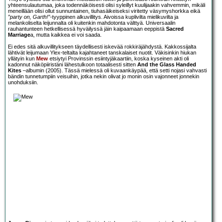
yhteensulautumaa, joka todennäköisesti olisi syleillyt kuulijaakin vahvemmin, mikäli
meneillään olisi ollut sunnuntainen, tiuhasäikeiseksi viritetty väsymyshorkka eikä
”party on, Garth!”
-tyyppinen alkuvillitys. Aivoissa kuplivilta mielikuvilta ja
melankoliselta leijunnalta oli kuitenkin mahdotonta välttyä. Universaalin
rauhantunteen hetkellisessä hyväilyssä jäin kaipaamaan eeppistä
Sacred
Marriage
a, mutta kaikkea ei voi saada.
Ei edes sitä alkuvillitykseen täydellisesti iskevää rokkiräjähdystä. Kakkossijalta
lähtivät leijumaan Ylex-teltalta kajahtaneet tanskalaiset nuotit. Väkisinkin hiukan
yllätyin kun
Mew
etsiytyi Provinssin esiintyjäkaartiin, koska kyseinen akti oli
kadonnut näköpiiristäni lähestulkoon totaalisesti sitten
And the Glass Handed
Kites
–albumin (2005). Tässä mielessä oli kuvaankäypää, että setti nojasi vahvasti
bändin tunnetumpiin veisuihin, jotka nekin olivat jo monin osin vajonneet jonnekin
unohduksiin.