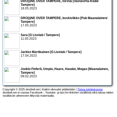
DRO)))NE OVER TAMPERE, torstai [Vastavirta-Klubi/
Tampere]
18.05.2023
DRO)))NE OVER TAMPERE, keskiviikko [Pub Maanalainen/
Tampere]
17.05.2023
Sara [G Livelab / Tampere]
11.05.2023
Jarkko Martikainen [G Livelab / Tampere]
17.04.2023
Jooklo Finferli, Umpio, Haare, Haudat, Mogao [Maanalainen,
Tampere]
09.02.2023
Copyright © 2025 desibeli.net | Kaikki oikeudet pidätetään |
Tietoa toimituksesta
desibeli.net ei vastaa Facebook-, Youtube- ja last.fm-linkkien sisällöstä eikä takaa niiden
sisältävän aiheeseen liittyvää materiaalia.