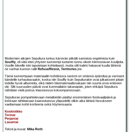
Modernien aikojen Sepultura tuntuu kärsivän pitkälti samoista ongelmista kuin
Soulfly
, eli siitä ettei yhtyeen tuoreempi tuotanto tunnu oikein kiinnostavan kuulijoita.
Uusille biiseille toki taputetaan kohteliaasti, mutta silti kaikki haluavat kuulla lähinnä
ne vanhat kunnon rallit
Refuse/Resist, Territories
jne.
Tämä tuoreempaan materiaaliin kohdistuva rasismi on sinänsä epäreilua ja varmasti
bändeille turhauttavaakin, koska niin Soulfly kuin Sepulturakin ovat julkaisseet joitain
todella hyviä albumeita, eikä niiden biisimateriaalissakaan niin suurta eroa entiseen
ole. Silti suuruuden päivät ovat kummallakin takanapäin, joten ehkäpä Sepultura
nähdään vielä joskus klassisessa kokoonpanossaan.
Sepulturan pompahtelevaan metallointiin päättyi ensimmäinen festivaalipäivä ja
kirkkaan tähtitaivaan kaareutuessa yläpuolelle olikin aika lähteä hissukseen
vaeltamaan kohti kortteeria sekä höyhensaaria.
Keskiviikko
Torstai
Perjantai
Lauantai
Teksti ja kuvat:
Mika Roth