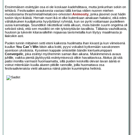
Ensimmäisen esiintyjän osa ei ole koskaan kadehdittava, mutta jonkunhan sekin on
tehtävä. Festivaalien avauksesta vastasi tällä kertaa viiden nuoren miehen
muodostama thrashmetal/metalcore-orkesteri
Animosity
, jonka jäsenet ovat hädin
tuskin täysi-ikäisiä. Herrain nuori ikä ei ollut kuitenkaan ainakaan haitaksi, eikä edes
vähälukuinen kuulijakunta hyydyttänyt ryhmää, kun se pyrki voittamaan puolelleen
uusia kannattajia. Sounditkin nikottelivat vielä alkuun, muta bändin suurin ongelma oli
selvästi siinä, että sen musiikki on niin tylsistyttävän tavallista. Tällaista vauhdikasta,
huutoon ja tukeviin kitaravalleihin nojaavaa tavismetallia kun löytyy maailmasta jo
liiaksikin asti.
Puolen tunnin mittainen setti eteni kaikesta huolimatta ihan kivasti ja kun viimeisenä
kuullun
You Can´t Win
biisin aika koitti, pyysi vokalisti kytkemään savukoneen
asentoon yksitoista. Kyseinen kappale omistettiin bändin kiertuekumppani
Converge
lle, joka esiintyi myöhemmin saman illan aikana. Mukiinmenevä avaus
juhlille, vaikka pientä jäykkyyttä esiintymisessä olikin havaittavissa. Aloitus jäi sitä
paitsi monilta varmasti huomaamatta, sillä puiden keskellä olevan lavan ääniä ei
voinut mitenkään kuulla alueen pitkille rannoille, joilla huomattava osa
festivaalivieraista vietti aikaansa näinä päivän kuumimpina hetkinä.