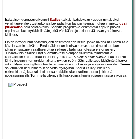
Italialainen veteraaniorkesteri
Sadist
katkaisi kahdeksan vuoden mittaiseksi
venähtäneen levytystaukonsa keväällä, kun bändin itsensä mukaan nimetty
uusi
pitkäsoitto
näki päivänvalon. Sadistin progehtava deathmetal sopikin päivän
ohjelmaan kuin nyrkki silmään, eikä väkikään ujostellut enää aivan yhtä kovasti
juhlintaa.
Pitkän intronauhan nostatus johti ensimmäiseen biisiin, jonka aikana muutama asia
kävi jo varsin selväksi. Ensinnäkin soundit olivat kerrassaan timanttiset, kun
jokaisen soittimen saattoi erottaa selkeästi balanssin ollessa erinomainen.
Juhlaväkikin osallistui nyt huomattavasti aiempaa tiiviimmin toimintaan ja
kappaleiden välissä kuultiin usein rytmikästä ”
Sadist! Sadist! Sadist!
” huutoa. Pitti
lähti viimeisten numeroiden aikana nykien pyörimään, vaikka se kieltämättä harva
olikin. Myös esiintyjillä tuntui olevan verrattain mukavaa ja erityisesti vokalisti
Trevor
sai eturivien riehunnasta lisää vettä myllyynsä. Sadist esiintyi edelleen
nelimiehisenä, kitaristin hoitaessa kaikki kosketinsoitinosuudet ja kiirettä
nopeasormisella
Tommy
lla pitikin, sillä koskettimia kuultiin useammassa siivussa.