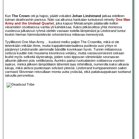
Kun
The Crown
otti ja hajosi, päätti vokalisti
Johan Lindstrand
jatkaa edelleen
tuiman deathrashin parissa. Näin sai alkunsa hankalan tuntuisesti nimetty
One Man
Army and the Undead Quartet
, joka kapusi Metalcampin päälavalle kellon
viisareiden osoittaessa varttia yli kahdeksaa. Kaksi pitkäsoittoa yhtä monessa
vuodessa julkaissut ryhmä otettiin vastaan todella lämpimästi ja Lindstrand tuntui
itsekin hieman hämmästelevän orkesterinsa mittavaa menestystä.
Tyylillisesti One Man Army… kuulosti melko paljon The Crownilta, mikä ei ole
tietenkään mikään ihme, mutta kappalemateriaalinsa puolesta uusi yhtye ei
pärjännyt Lindstrandin aiemmalle bändille kovinkaan hyvin. Tunnin mittaisessa
setissä kuultiin toki muutama kivenkova vetäisy, mutta vastavuoroisesti sekaan
livahti myös selkeitä täyteraitoja, joiden soisi tippuvan viimeistään seuraavan
albumin jälkeen pois settilistasta. Aurinko painui ruotsalaisten soittaessa vuorten
taakse, minkä jälkeen lämpötilakin lähenteli taas inhimillisiä, numerolla kaksi alkavia
lukuja, mikä aktivoi puolestaan selvästi yleisöä. Lindstrand kumppaneineen saikin
varmasti Slovenian reissullaan monta uutta ystävää, eikä paitakauppakaan tuottanut
takuulla persnettoa.