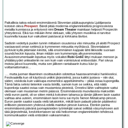
Paikallista taitoa edusti ensimmäisenä Slovenian pääkaupungista Ljubljanasta
kotoisin oleva
Prospect
. Bändi pitää modernia englanninkielistä progressiivista
metallia kunniassa ja erityisesti nimi
Dream Theater
mainitaan helposti Prospectin
yhteydessä. Eikä tuo mikään ihme olekaan, sillä yhtyeen musiikkia ei tarvitse
kuunnella kauaa kun vaikutteet paistavat jo kirkkaina lävitse.
Sadistin vedettyä puolen tunnin mittaisen osuutensa viisi minuuttia yli aloitti Prospect
vastaavasti oman settinsä jo kymmenen minuuttia myöhässä. Slovenialaiset
pyrkivät kyllä pitämään kiirettä, sillä ensimmäinen kappale lähti liikkeelle suoraan
soundcheckin lopusta, ilman mitään sen kummempia alkuseremonioita.
Avausinstrumentaalin loputtua myös vokalisti
Robi Grdič
liittyi mukaan menoon ja
yhtäläisyydet uniteatteriin ne sen kuin vain voimistuivat entisestään. Pari siivua
moista jaksoi kuunnella, mutta sen jälkeen rantabaarin kutsu kävi jo
voittamattomaksi…
…. mutta juoman tilaaminen osoittautuikin odotettua haastavammaksi hankkeeksi.
Festivaaleilla kun oli käytössä uniikki järjestelmä, jossa kaikki juotava – niin olut,
siideri, viskikola kuin vaikkapa esimerkiksi appelsiinimehu – pitää ostaa kupongeilla.
Tämä fakta selvisi tietenkin vasta tiskillä, samoin kuin se seikka, että näitä
kuponkeja saattoi ostaa vain muutamista pisteistä. Onneksi lähin vaihtopiste sattui
olemaan vain muutaman metrin päässä. Ensimmäisestä muovilasista maksettiin
vielä euron pantti, oli se sitten minkä kokoinen tahansa ja tämän jälkeen lasin saattoi
vaihtaa aina uuteen, ensimmäisen lasin kera sai myös hienon Metalcamp-pinssin.
Euron pantin saattoi saada vielä takaisinkin, mikäli lasin palautti päivän päätteeksi
erilliseen pisteeseen yhdessä edellä mainitun pinssin kanssa. Etenkin parina
ensimmäisenä päivänä juomapisteiden työntekijät saivat selittää väsymykseen asti
tätä järjestelmää, keskinkertaisen tai sitä heikomman englanninkielen tehdessä
kommunikaation vielä entistäkin vaikeammaksi.