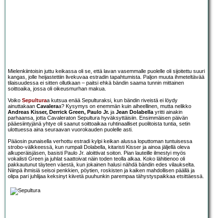
Mielenkiintoisin juttu keikassa oli se, että lavan vasemmalle puolelle oli sijoitettu suuri
kangas, jolle heijastettiin livekuvaa estradin tapahtumista. Paljon muuta ihmeteltävää
tilaisuudessa ei sitten ollutkaan – paitsi ehkä bändin saama tunnin mittainen
soittoaika, jossa oli oikeusmurhan makua.
Voiko
Sepultura
a kutsua enää Sepulturaksi, kun bändin riveistä ei löydy
ainuttakaan
Cavalera
a? Kysymys on enemmän kuin aiheellinen, mutta nelikko
Andreas Kisser, Derrick Green, Paulo Jr.
ja
Jean Dolabella
yritti ainakin
parhaansa, jotta Cavaleraton Sepultura hyväksyttäisiin. Ensimmäisen päivän
pääesiintyjänä yhtye oli saanut soittoaikaa ruhtinaalliset puolitoista tuntia, setin
ulottuessa aina seuraavan vuorokauden puolelle asti.
Pääosin punaisella verhottu estradi kylpi keikan alussa loputtoman tuntuisessa
strobo-välkkeessä, kun rumpali Dolabella, kitaristi Kisser ja ainoa jäljellä oleva
alkuperäisjäsen, basisti Paulo Jr. aloittivat soiton. Pian lauteille ilmestyi myös
vokalisti Green ja juhlat saattoivat näin toden teolla alkaa. Koko lähitienoo oli
pakkautunut täyteen väestä, kun jokainen halusi nähdä bändin edes vilaukselta.
Niinpä ihmisiä seisoi penkkien, pöytien, roskisten ja kaiken mahdollisen päällä ja
olipa pari juhlijaa keksinyt kiivetä puuhunkin parempaa tähystyspaikkaa etsittäessä.