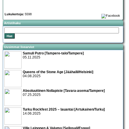
Lukukertoja:
5598
Artistihaku
Uusimmat livearviot
Samuli Putro [Tampere-talo/Tampere]
05.11.2025
Queens of the Stone Age [Jäähalli/Helsinki]
04.08.2025
Absoluuttinen Nollapiste [Tavara-asema/Tampere]
07.25.2025
Turku Rockfest 2025 – lauantai [Artukainen/Turku]
14.06.2025
Ville Leinonen & Valumo [Sellosali/Espoo]