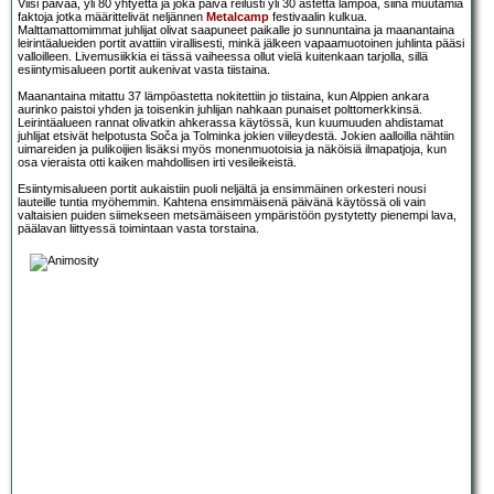
Viisi päivää, yli 80 yhtyettä ja joka päivä reilusti yli 30 astetta lämpöä, siinä muutamia
faktoja jotka määrittelivät neljännen
Metalcamp
festivaalin kulkua.
Malttamattomimmat juhlijat olivat saapuneet paikalle jo sunnuntaina ja maanantaina
leirintäalueiden portit avattiin virallisesti, minkä jälkeen vapaamuotoinen juhlinta pääsi
valloilleen. Livemusiikkia ei tässä vaiheessa ollut vielä kuitenkaan tarjolla, sillä
esiintymisalueen portit aukenivat vasta tiistaina.
Maanantaina mitattu 37 lämpöastetta nokitettiin jo tiistaina, kun Alppien ankara
aurinko paistoi yhden ja toisenkin juhlijan nahkaan punaiset polttomerkkinsä.
Leirintäalueen rannat olivatkin ahkerassa käytössä, kun kuumuuden ahdistamat
juhlijat etsivät helpotusta Soča ja Tolminka jokien viileydestä. Jokien aalloilla nähtiin
uimareiden ja pulikoijien lisäksi myös monenmuotoisia ja näköisiä ilmapatjoja, kun
osa vieraista otti kaiken mahdollisen irti vesileikeistä.
Esiintymisalueen portit aukaistiin puoli neljältä ja ensimmäinen orkesteri nousi
lauteille tuntia myöhemmin. Kahtena ensimmäisenä päivänä käytössä oli vain
valtaisien puiden siimekseen metsämäiseen ympäristöön pystytetty pienempi lava,
päälavan liittyessä toimintaan vasta torstaina.