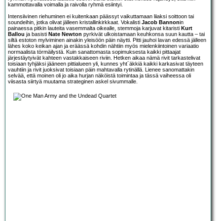
kammottavalla voimalla ja raivolla ryhmä esiintyi.
Intensiivinen riehuminen ei kuitenkaan päässyt vaikuttamaan liiaksi soittoon tai
soundeihin, jotka olivat jälleen kristallinkirkkaat. Vokalisti
Jacob Bannon
in
painaessa pitkin lauteita vasemmalta oikealle, stemmoja karjuvat kitaristi
Kurt
Ballou
ja basisti
Nate Newton
pyrkivät ulkoistamaan keuhkonsa suun kautta – tai
siltä estoton mylviminen ainakin yleisöön päin näytti. Pitti jauhoi lavan edessä jälleen
lähes koko keikan ajan ja eräässä kohdin nähtiin myös mielenkiintoinen variaatio
normaalista törmäilystä. Kuin sanattomasta sopimuksesta kaikki pittaajat
järjestäytyivät kahteen vastakkaiseen riviin. Hetken aikaa nämä rivit tarkastelivat
toisiaan tyhjäksi jääneen pittialueen yli, kunnes yht´äkkiä kaikki karkasivat täyteen
vauhtiin ja rivit juoksivat toisiaan päin mahtavalla rytinällä. Lienee sanomattakin
selvää, että moinen oli jo aika hurjan näköistä toimintaa ja tässä vaiheessa oli
viisasta siirtyä muutama strateginen askel sivummalle.