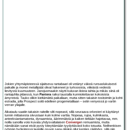
Jokien yhtymäpisteessä sijaitseva rantabaari oli vetänyt väkeä runsaslukuisesti
paikalle ja monet metallipäät olivat hakeneet jo turkoosista, viileästä vedestä
lievitystä kuumuuteen. Janojuomaakin näytti kuluvan iloista tahtia ja mikäs siinä oli
rantajuhlia pitäessä, kun
Pantera
raikui taustalla kunnioitettavan kokoisista
ämyreistä. Tauko olikin kieltämättä paikallaan, mutta sitten takaisin tositoimiin ja kohti
estradia, jolla Prospect soitti edelleen progemetalliaan – setin venyessä jo vartin
verran yliajalle.
Aikataulu saatiin takaisin raiteille silti nopeasti, sillä seuraava orkesteri ei käyttänyt
tunnin mittaisesta siivustaan kuin kolme varttia. Nopeaa, rujoa, kulmikasta,
anteeksiantamatonta, dynaamista, äärimmäistä ja kaiken tieltään hajottavaa, mm.
noilla sanoilla voisi kuvata yhdysvaltalaisen
Converge
n remuamista, mutta
nämäkään sanat eivät pysty kiteyttämään tyydyttävästi koko totuutta. Nelihenkisen
ryhmän hyökätessä lauteille osuvin sana olisikin ollut kenties räjähdys, sillä niin