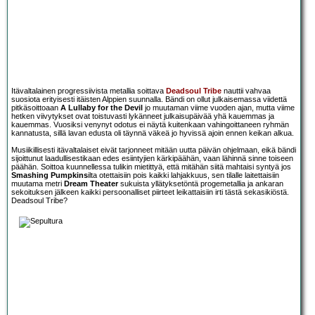
Itävaltalainen progressiivista metallia soittava
Deadsoul Tribe
nauttii vahvaa
suosiota erityisesti itäisten Alppien suunnalla. Bändi on ollut julkaisemassa viidettä
pitkäsoittoaan
A Lullaby for the Devil
jo muutaman viime vuoden ajan, mutta viime
hetken viivytykset ovat toistuvasti lykänneet julkaisupäivää yhä kauemmas ja
kauemmas. Vuosiksi venynyt odotus ei näytä kuitenkaan vahingoittaneen ryhmän
kannatusta, sillä lavan edusta oli täynnä väkeä jo hyvissä ajoin ennen keikan alkua.
Musiikillisesti itävaltalaiset eivät tarjonneet mitään uutta päivän ohjelmaan, eikä bändi
sijoittunut laadullisestikaan edes esiintyjien kärkipäähän, vaan lähinnä sinne toiseen
päähän. Soittoa kuunnellessa tulikin mietittyä, että mitähän siitä mahtaisi syntyä jos
Smashing Pumpkins
ilta otettaisiin pois kaikki lahjakkuus, sen tilalle laitettaisiin
muutama metri
Dream Theater
sukuista yllätyksetöntä progemetallia ja ankaran
sekoituksen jälkeen kaikki persoonalliset piirteet leikattaisiin irti tästä sekasikiöstä.
Deadsoul Tribe?