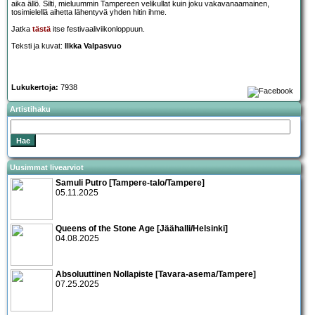
aika ällö. Silti, mieluummin Tampereen velikullat kuin joku vakavanaamainen,
tosimielellä aihetta lähentyvä yhden hitin ihme.
Jatka
tästä
itse festivaaliviikonloppuun.
Teksti ja kuvat:
Ilkka Valpasvuo
Lukukertoja:
7938
Artistihaku
Uusimmat livearviot
Samuli Putro [Tampere-talo/Tampere]
05.11.2025
Queens of the Stone Age [Jäähalli/Helsinki]
04.08.2025
Absoluuttinen Nollapiste [Tavara-asema/Tampere]
07.25.2025