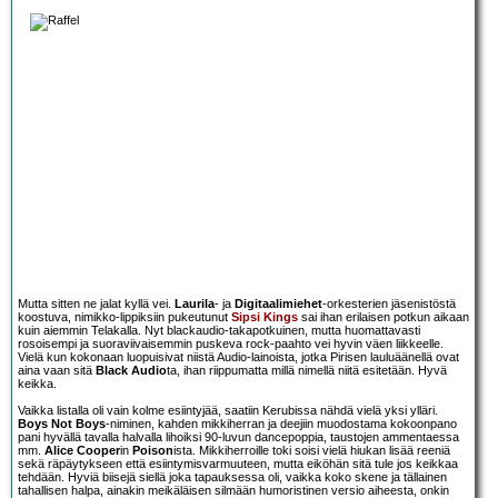
Mutta sitten ne jalat kyllä vei.
Laurila
- ja
Digitaalimiehet
-orkesterien jäsenistöstä
koostuva, nimikko-lippiksiin pukeutunut
Sipsi Kings
sai ihan erilaisen potkun aikaan
kuin aiemmin Telakalla. Nyt blackaudio-takapotkuinen, mutta huomattavasti
rosoisempi ja suoraviivaisemmin puskeva rock-paahto vei hyvin väen liikkeelle.
Vielä kun kokonaan luopuisivat niistä Audio-lainoista, jotka Pirisen lauluäänellä ovat
aina vaan sitä
Black Audio
ta, ihan riippumatta millä nimellä niitä esitetään. Hyvä
keikka.
Vaikka listalla oli vain kolme esiintyjää, saatiin Kerubissa nähdä vielä yksi ylläri.
Boys Not Boys
-niminen, kahden mikkiherran ja deejiin muodostama kokoonpano
pani hyvällä tavalla halvalla lihoiksi 90-luvun dancepoppia, taustojen ammentaessa
mm.
Alice Cooper
in
Poison
ista. Mikkiherroille toki soisi vielä hiukan lisää reeniä
sekä räpäytykseen että esiintymisvarmuuteen, mutta eiköhän sitä tule jos keikkaa
tehdään. Hyviä biisejä siellä joka tapauksessa oli, vaikka koko skene ja tällainen
tahallisen halpa, ainakin meikäläisen silmään humoristinen versio aiheesta, onkin