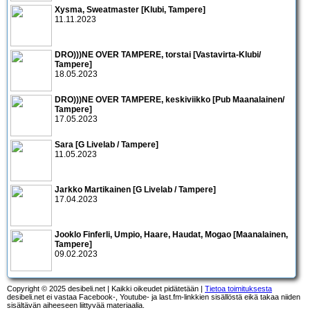
Xysma, Sweatmaster [Klubi, Tampere]
11.11.2023
DRO)))NE OVER TAMPERE, torstai [Vastavirta-Klubi/
Tampere]
18.05.2023
DRO)))NE OVER TAMPERE, keskiviikko [Pub Maanalainen/
Tampere]
17.05.2023
Sara [G Livelab / Tampere]
11.05.2023
Jarkko Martikainen [G Livelab / Tampere]
17.04.2023
Jooklo Finferli, Umpio, Haare, Haudat, Mogao [Maanalainen,
Tampere]
09.02.2023
Copyright © 2025 desibeli.net | Kaikki oikeudet pidätetään |
Tietoa toimituksesta
desibeli.net ei vastaa Facebook-, Youtube- ja last.fm-linkkien sisällöstä eikä takaa niiden
sisältävän aiheeseen liittyvää materiaalia.