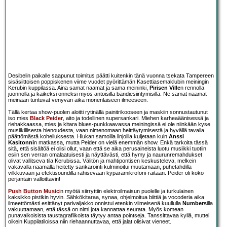
Desibelin paikalle saapunut toimitus päätti kuitenkin tänä vuonna tsekata Tampereen
sisäsiittoisen poppiskenen viime vuodet pyörittämän Kasettiasemaklubin meiningin
Kerubin kuppilassa. Aina samat naamat ja sama meininki,
Pirisen Ville
n rennolla
juonnolla ja kaikeksi onneksi myös antoisilla bändiesiintymisillä. Ne samat naamat
meinaan tuntuvat venyvän aika monenlaiseen ilmeeseen.
Tällä kertaa show-puolen aloitti rytinällä painitrikooseen ja maskiin sonnustautunut
iso mies
Black Peider
, aito ja todellinen supersankari. Miehen karheaäänisessä ja
riehakkaassa, mies ja kitara blues-punkkaavassa meiningissä ei ole niinkään kyse
musiikillisesta hienoudesta, vaan nimenomaan heittäytymisestä ja hyvällä tavalla
päättömästä kohelluksesta. Hiukan samoilla linjoilla kuljetaan kuin
Anssi
Kasitonni
n matkassa, mutta Peider on vielä enemmän show. Enkä tarkoita tässä
sitä, että sisältöä ei olisi ollut, vaan että se aika perusaineista luotu musiikki tuotiin
esiin sen verran omalaatuisesti ja näyttävästi, että hymy ja naurunremahdukset
olivat vallitseva tila Kerubissa. Välitön ja mahtipontisen keskusteleva, melkein
vakavalla naamalla heitetty sankarointi kulminoitui muutamaan, puhetahdilla
vilkkuvaan ja efektisoundilla rahisevaan kypärämikrofoni-raitaan. Peider oli koko
perjantain valloittavin!
Push Button Music
in myötä siirryttiin elektroilmaisun puolelle ja turkulainen
kaksikko pistikin hyvin. Sähkökitaraa, synaa, ohjelmoitua biittiä ja vocoderia aika
ilmeettömästi esittänyt parivaljakko onnistui etenkin viimeisenä kuullulla
Numbers
illa
vakuuttamaan, että tässä on nimi jota kannattaa seurata. Myös komean
punavalkoisista taustagrafiikoista täytyy antaa pointseja. Tanssittavaa kyllä, muttei
oikein Kuppilatiloissa niin riehaannuttavaa, että jalat olisivat vieneet.