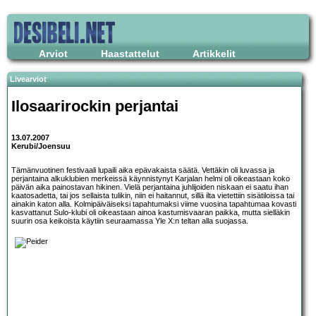
Arviot
Haastattelut
Artikkelit
Livearviot
Ilosaarirockin perjantai
13.07.2007
Kerubi/Joensuu
Tämänvuotinen festivaali lupaili aika epävakaista säätä. Vettäkin oli luvassa ja
perjantaina alkuklubien merkeissä käynnistynyt Karjalan helmi oli oikeastaan koko
päivän aika painostavan hikinen. Vielä perjantaina juhlijoiden niskaan ei saatu ihan
kaatosadetta, tai jos sellaista tulikin, niin ei haitannut, sillä ilta vietettiin sisätiloissa tai
ainakin katon alla. Kolmipäiväiseksi tapahtumaksi viime vuosina tapahtumaa kovasti
kasvattanut Sulo-klubi oli oikeastaan ainoa kastumisvaaran paikka, mutta sielläkin
suurin osa keikoista käytiin seuraamassa Yle X:n teltan alla suojassa.