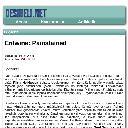
Arviot
Haastattelut
Artikkelit
Levyarvio
Entwine: Painstained
Julkaistu: 16.02.2009
Arvostelija:
Mika Roth
Spinefarm
Aluksi ajatus Entwinesta ilman kosketinsoittajaa vaikutti vähintäänkin oudolta, mutta
lähdin silti avoimin mielin kuuntelemaan yhtyeen kuudetta albumia, jolla ei siis kuulla
enää
Riitta Heikkosen
soittoa. Uudistuminen on tärkeää ja useille yhtyeille aikaa
myöten jopa elintärkeää, joten Entwinekin on lähtenyt rohkeasti korvaamaan
vähentynyttä kiippariosastoa lisäkitaroilla. Käytän sanaa "vähentynyttä" siitä syystä,
että Painstained ei ole lopulta kosketinsoitinvapaa levy – synaosastoa vain kuullaan
huomattavasti vähemmän kuin aiemmin.
Bändiä on takavuosina työnnetty ahkerasti gootti-lokeroon lähinnä em. synien takia,
mutta viimeistään nyt tuota määritelmää on pakko lähteä laventamaan. Ryhmä
hallitsee toki goottirockin kaavat, mutta vähintään yhtä paljon touhussa on mukana
tavallisia pop- ja rock-aineksia. Entwinen suurin vahvuus on onneksi aina levännyt
itse kappaleissa, eikä siinä miten ne esitetään, ja myös tuore albumi on
kappalemateriaaliltaan tasaisen vahva. Pienen totuttelun jälkeen muuntunut soundikin
kuulostaa jo toimivalta, vaikka kirjo on selkeästi kaventunut. Biisien seasta löytyy
totuttuun tapaan muutama kultakimpale, kuten avauksena soiva
Soul Sacrifice
, sekä