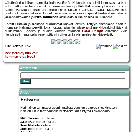
välittömästi edellisen kannoilla kulkeva
Strife
. Kokonaisuus toimii luontevasti ja ison
sulan hattuunsa tästä ansaitsee varmasti tuottaja
Hiili Hiilesmaa
, joka osaa nostaa
bändin vahvuudet esiin aina kulloisenkin raidan vaatimalla tavalla. Kitaravetoinen
goottirock, asianmukaiset tunnelman nostatukset sekä napakat kertosäkeet tekevät
jälleen tehtävänsä ja
Mika Tauriaisen
sielukasta laulua on aina ilo kuunnella.
Karsittu ilmaisu ja aiempaa suoremmat kaavat toimivat tiettyyn pisteeseen saakka,
mutta se kaivattu x-tekijä joka nostaisi albumin loistavaksi merkkipaaluksi jää yhä
puuttumaan. Kahden ja puolen vuoden takainen
Fatal Design
ohitetaan kyllä
hienoisesti, mutta paljon enempäänkin orkesterilla olisi mielestäni yhä eväitä.
Lukukertoja:
6529
Rekisteröidy niin voit
kommentoida levyä
Artistihaku
Artisti
Entwine
Kotimainen tummasta goottimetallista vuosien saatossa rockimpaan
rutistetluun ja tarttuvampiin kertosäkeisiin siirtynyt kokoonpano.
Mika Tauriainen
- laulu
Jaani Kähkönen
- kitara
Tom Mikkola
- kitara
Joni Miettinen
- basso