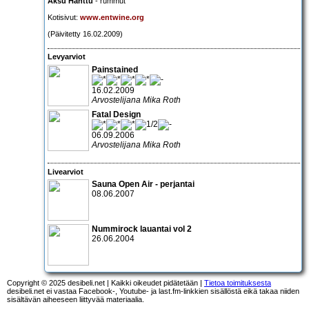
Aksu Hanttu
- rummut
Kotisivut:
www.entwine.org
(Päivitetty 16.02.2009)
Levyarviot
Painstained
16.02.2009
Arvostelijana Mika Roth
Fatal Design
06.09.2006
Arvostelijana Mika Roth
Livearviot
Sauna Open Air - perjantai
08.06.2007
Nummirock lauantai vol 2
26.06.2004
Copyright © 2025 desibeli.net | Kaikki oikeudet pidätetään |
Tietoa toimituksesta
desibeli.net ei vastaa Facebook-, Youtube- ja last.fm-linkkien sisällöstä eikä takaa niiden
sisältävän aiheeseen liittyvää materiaalia.