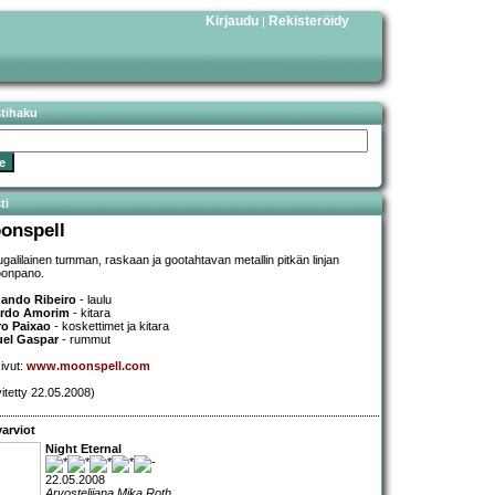
Kirjaudu
Rekisteröidy
|
stihaku
ti
onspell
ugalilainen tumman, raskaan ja gootahtavan metallin pitkän linjan
onpano.
ando Ribeiro
- laulu
ardo Amorim
- kitara
o Paixao
- koskettimet ja kitara
uel Gaspar
- rummut
sivut:
www.moonspell.com
vitetty 22.05.2008)
arviot
Night Eternal
22.05.2008
Arvostelijana Mika Roth