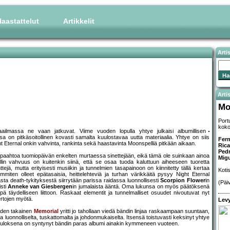
aastattelut
Artikkelit
Arti
Artis
Mo
Port
koko
maailmassa ne vaan jatkuvat. Viime vuoden lopulla yhtye julkaisi albumillisen
a on pitkäsoitollinen kovasti samalta kuulostavaa uutta materiaalia. Yhtye on siis
Fern
 Eternal onkin vahvinta, rankinta sekä haastavinta Moonspelliä pitkään aikaan.
Ric
Pedr
a paahtoa tuomiopäivän enkelten murtaessa sinettejään, eikä tämä ole suinkaan ainoa
Mig
ellin vahvuus on kuitenkin siinä, että se osaa tuoda kaluttuun aiheeseen tuoretta
ejä, mutta erityisesti musiikin ja tunnelmien tasapainoon on kiinnitetty tällä kertaa
Koti
miten olleet epätasaisia, heittelehteviä ja turhan värikkäitä pysyy Night Eternal
sta death-tykityksestä siirrytään parissa raidassa luonnollisesti
Scorpion Flower
in
(Päi
sti
Anneke van Giesbergen
in jumalaista ääntä. Oma lukunsa on myös päätöksenä
pä täydelliseen liittoon. Raskaat elementit ja tunnelmalliset osuudet nivoutuvat nyt
ertojen myötä.
Levy
oden takainen
Memorial
yritti jo tahollaan viedä bändin linjaa raskaampaan suuntaan,
 luonnolliselta, tuskattomalta ja johdonmukaiselta. Itsensä toistuvasti keksinyt yhtye
a tuloksena on syntynyt bändin paras albumi ainakin kymmeneen vuoteen.