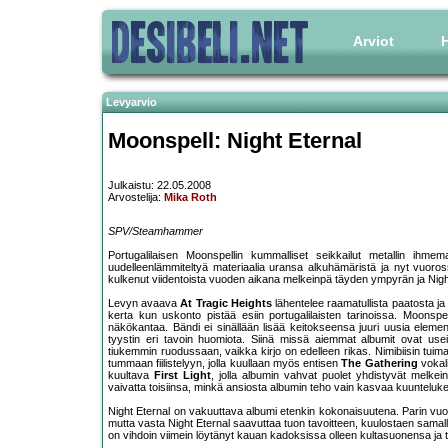
Arviot
H
Levyarvio
Moonspell: Night Eternal
Julkaistu: 22.05.2008
Arvostelija:
Mika Roth
SPV/Steamhammer
Portugalilaisen Moonspellin kummalliset seikkailut metallin ihme
uudelleenlämmiteltyä materiaalia uransa alkuhämäristä ja nyt vuoross
kulkenut viidentoista vuoden aikana melkeinpä täyden ympyrän ja Night
Levyn avaava
At Tragic Heights
lähentelee raamatullista paatosta j
kerta kun uskonto pistää esiin portugalilaisten tarinoissa. Moonsp
näkökantaa. Bändi ei sinällään lisää keitokseensa juuri uusia elementt
tyystin eri tavoin huomiota. Siinä missä aiemmat albumit ovat useim
tiukemmin ruodussaan, vaikka kirjo on edelleen rikas. Nimibiisin tuima
tummaan fiilistelyyn, jolla kuullaan myös entisen
The Gathering
vokali
kuultava
First Light
, jolla albumin vahvat puolet yhdistyvät melkein
vaivatta toisiinsa, minkä ansiosta albumin teho vain kasvaa kuunteluk
Night Eternal on vakuuttava albumi etenkin kokonaisuutena. Parin vu
mutta vasta Night Eternal saavuttaa tuon tavoitteen, kuulostaen samalla
on vihdoin viimein löytänyt kauan kadoksissa olleen kultasuonensa j