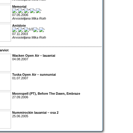
Memorial
07.05.2006
Arvostelijana Mika Roth
Antidote
07.11.2003
Arvostelijana Mika Roth
arviot
Wacken Open Air – lauantai
04.08.2007
Tuska Open Air – sunnuntai
01.07.2007
Moonspell (PT), Before The Dawn, Embraze
27.09.2006
Nummirockin lauantai
– osa 2
25.06.2005