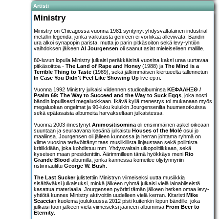
Artisti
Ministry
Ministry on Chicagossa vuonna 1981 syntynyt yhdysvaltalainen industrial
metallin legenda, jonka vaikutusta genreen ei voi liikaa alleviivata. Bändin
ura alkoi synapopin parista, mutta jo parin pitkäsoiton sekä levy-yhtiön
vaihdoksen jälkeen
Al Jourgensen
oli saanut asiat mieleiselleen mallille.
80-luvun lopulla Ministry julkaisi peräkkäisinä vuosina kaksi uraa uurtavaa
pitkäsoittoa -
The Land of Rape and Honey
(1988) ja
The Mind is a
Terrible Thing to Taste
(1989), sekä jälkimmäisen kiertueelta tallennetun
In Case You Didn't Feel Like Showing Up
live ep:n.
Vuonna 1992 Ministry julkaisi viidennen studioalbuminsa
ΚΕΦΑΛΗΞΘ /
Psalm 69: The Way to Succeed and the Way to Suck Eggs
, joka nosti
bändin lopullisesti megaluokkaan. Ikävä kyllä menestys toi mukanaan myös
megaluokan ongelmat ja 90-luku kuluikin Jourgensenilta huumesotkuissa
sekä epätasaisia albumeita harvakseltaan julkaistessa.
Vuonna 2003 ilmestynyt
Animositisomina
oli ensimmäinen askel oikeaan
suuntaan ja seuraavana kesänä julkaistu
Houses of the Molé
osui jo
maaliinsa. Jourgensen oli jälleen kunnossa ja herran johtama ryhmä on
viime vuosina terävöittänyt taas musiikillista linjaustaan sekä poliittista
kritiikkiään, joka kohdistuu mm. Yhdysvaltain ulkopolitiikkaan, sekä
kyseisen maan presidenttiin. Äärimmilleen tämä hyökkäys meni
Rio
Grande Blood
albumilla, jonka kannessa komeilee öljytynnyriin
ristiinnaulittu
George W. Bush
.
The Last Sucker
julistettiin Ministryn viimeiseksi uutta musiikkia
sisältäväksi julkaisuksi, minkä jälkeen ryhmä julkaisi vielä lainabiiseistä
kasattua materiaalia. Jourgensen pyöritti tämän jälkeen hetken omaa levy-
yhtiötä kunnes Ministry aktivoitiin uudelleen vielä kerran. Kitaristi
Mike
Scaccia
n kuolema joulukuussa 2012 pisti kuitenkin lopun bändille, joka
julkaisi tuon jälkeen vielä viimeiseksi jääneen albuminsa
From Beer to
Eternity
.