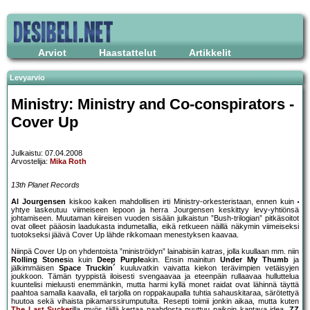
Arviot
Haastattelut
Artikkelit
Levyarvio
Ministry: Ministry and Co-conspirators -
Cover Up
Julkaistu: 07.04.2008
Arvostelija:
Mika Roth
13th Planet Records
Al Jourgensen
kiskoo kaiken mahdollisen irti Ministry-orkesteristaan, ennen kuin
yhtye laskeutuu viimeiseen lepoon ja herra Jourgensen keskittyy levy-yhtiönsä
johtamiseen. Muutaman kiireisen vuoden sisään julkaistun ”Bush-trilogian” pitkäsoitot
ovat olleet pääosin laadukasta indumetallia, eikä retkueen näillä näkymin viimeiseksi
tuotokseksi jäävä Cover Up lähde rikkomaan menestyksen kaavaa.
Niinpä Cover Up on yhdentoista ”ministröidyn” lainabisiin katras, jolla kuullaan mm. niin
Rolling Stones
ia kuin
Deep Purple
akin. Ensin mainitun
Under My Thumb
ja
jälkimmäisen
Space Truckin´
kuuluvatkin vaivatta kiekon terävimpien vetäisyjen
joukkoon. Tämän tyyppistä iloisesti svengaavaa ja eteenpäin rullaavaa hulluttelua
kuuntelisi mieluusti enemmänkin, mutta harmi kyllä monet raidat ovat lähinnä täyttä
paahtoa samalla kaavalla, eli tarjolla on roppakaupalla tuhtia sahauskitaraa, särötettyä
huutoa sekä vihaista pikamarssirumputulta. Resepti toimii jonkin aikaa, mutta kuten
The Last Sucker
illa myös tällä kertaa paahdosta puuttuu paikoin kantava idea.
ZZ