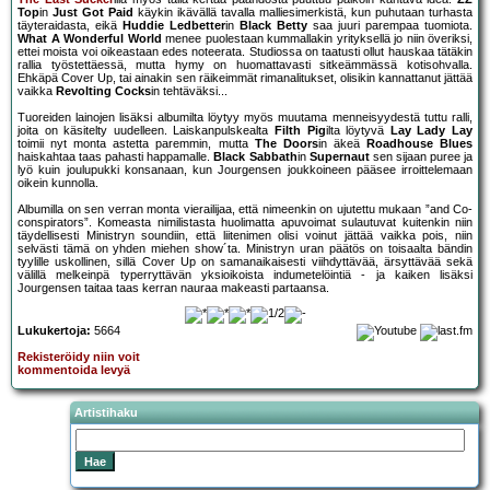
Top
in
Just Got Paid
käykin ikävällä tavalla malliesimerkistä, kun puhutaan turhasta
täyteraidasta, eikä
Huddie Ledbetter
in
Black Betty
saa juuri parempaa tuomiota.
What A Wonderful World
menee puolestaan kummallakin yrityksellä jo niin överiksi,
ettei moista voi oikeastaan edes noteerata. Studiossa on taatusti ollut hauskaa tätäkin
rallia työstettäessä, mutta hymy on huomattavasti sitkeämmässä kotisohvalla.
Ehkäpä Cover Up, tai ainakin sen räikeimmät rimanalitukset, olisikin kannattanut jättää
vaikka
Revolting Cocks
in tehtäväksi...
Tuoreiden lainojen lisäksi albumilta löytyy myös muutama menneisyydestä tuttu ralli,
joita on käsitelty uudelleen. Laiskanpulskealta
Filth Pig
ilta löytyvä
Lay Lady Lay
toimii nyt monta astetta paremmin, mutta
The Doors
in äkeä
Roadhouse Blues
haiskahtaa taas pahasti happamalle.
Black Sabbath
in
Supernaut
sen sijaan puree ja
lyö kuin joulupukki konsanaan, kun Jourgensen joukkoineen pääsee irroittelemaan
oikein kunnolla.
Albumilla on sen verran monta vierailijaa, että nimeenkin on ujutettu mukaan ”and Co-
conspirators”. Komeasta nimilistasta huolimatta apuvoimat sulautuvat kuitenkin niin
täydellisesti Ministryn soundiin, että liitenimen olisi voinut jättää vaikka pois, niin
selvästi tämä on yhden miehen show´ta. Ministryn uran päätös on toisaalta bändin
tyylille uskollinen, sillä Cover Up on samanaikaisesti viihdyttävää, ärsyttävää sekä
välillä melkeinpä typerryttävän yksioikoista indumetelöintiä - ja kaiken lisäksi
Jourgensen taitaa taas kerran nauraa makeasti partaansa.
Lukukertoja:
5664
Rekisteröidy niin voit
kommentoida levyä
Artistihaku