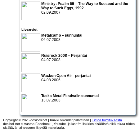
Ministry: Psalm 69 – The Way to Succeed and the
Way to Suck Eggs
, 1992
02.09.2007
Livearviot
Metalcamp – sunnuntai
06.07.2008
Ruisrock 2008 – Perjantai
04.07.2008
Wacken Open Air
- perjantai
04.08.2006
Tuska Metal Festivalin sunnuntai
13.07.2003
Copyright © 2025 desibeli.net | Kaikki oikeudet pidätetään |
Tietoa toimituksesta
desibeli.net ei vastaa Facebook-, Youtube- ja last.fm-linkkien sisällöstä eikä takaa niiden
sisältävän aiheeseen liittyvää materiaalia.