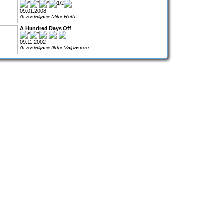
09.01.2008
Arvostelijana Mika Roth
A Hundred Days Off
09.11.2002
Arvostelijana Ilkka Valpasvuo