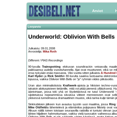
Arviot
H
Levyarvio
Underworld: Oblivion With Bells
Julkaistu: 09.01.2008
Arvostelija:
Mika Roth
Different / PIAS Recordings
90-luvulla
Trainspotting
elokuvan soundtrackin vetoavulla maail
paikkaansa uudella vuosituhannella. Ajat ovat muuttuneet, eikä se mi
eroa nykyään enää massasta. Viisi vuotta sitten julkaistu
A Hundred 
Karl Hyde
n ja
Rick Smith
in 80-luvulta saakka luotsaama elektronise
lopussa, vaikka Oblivion With Bells on ”jo” ryhmän viides pitkäsoitto.
Uran alun minimalistisista
Kraftwerk
-ajoista ja hikisten techno-v
takaisin aloituspisteen tietämille, mitä voi pitää pienenä yllätyksenä.
äänivirtaan, jossa toki yhä on löydettävissä ne tutut Underworld –pi
sijoitetuissa nopeammissa siivuissa viitteet menneeseen ovat s
yleisessä tunnelmassa dramaattinen muutos, eikä tarina kulje tämän jä
Sinkkubiisien jälkeen kun avautuu tyystin uusi maailma, jossa
Ring
Mike Oldfield
ia lähentelevä ja elämäniloa pulppuava fiilistely ovat
Alkuun näillä toinen toistaan seuraavilla raidoilla ei tuntuisi oleva
lähtee hiljalleen hahmottumaan, vaikka vielä tuossakin vaiheessa album
Oblivion With Bells ei siis säästele värien käytössä, mutta kiekon 