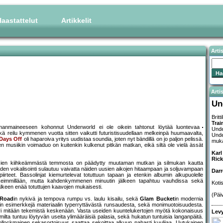
aastattelut
Artikkelit
Arti
Artis
Un
Brit
Trai
manmaineeseen kohonnut Underworld ei ole oikein tahtonut löytää luontevaa
Unde
kä reilu kymmenen vuotta sitten vaikutti futuristisuudellaan melkeinpä huumaavalta,
Unde
Days Off
oli haparoiva yritys uudistaa soundia, joten nyt bändillä on jo paljon pelissä.
muka
n musiikin voimaduo on kuitenkin kulkenut pitkän matkan, eikä siltä ole vielä ässät
Karl
Rick
uosien kiihkeämmästä temmosta on päädytty muutaman mutkan ja silmukan kautta
 Hyden vokalisointi sulautuu vaivatta näiden uusien aikojen hitaampaan ja soljuvampaan
Darr
irteet. Bassolinjat kiemurtelevat totuttuun tapaan ja etenkin albumin alkupuolelle
elkeimmillään, mutta kahdenkymmenen minuutin jälkeen tapahtuu vauhdissa sekä
Koti
lkeen enää totuttujen kaavojen mukaisesti.
(Päi
 Road
in nykivä ja tempova rumpu vs. laulu kisailu, sekä
Glam Bucket
in modernia
 vain esimerkkejä materiaalin typerryttävästä runsaudesta, sekä monimuotoisuudesta.
n juuri mitään tekemistä keskenään. Vasta useiden kuuntelukertojen myötä kokonaisuus
Levy
ilta tuntuu löytyvän useita ylimääräisiä palasia, sekä hukatun tuntuisia langanpäitä.
pollockmainen sekasortoisuus saattaa sekoittaa alkuun pahasti kuulijaa. Uutukainen