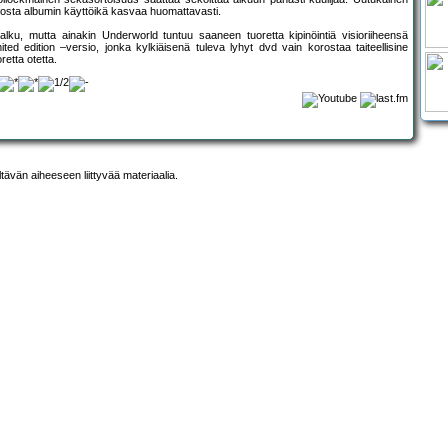
siosta albumin käyttöikä kasvaa huomattavasti.
ku, mutta ainakin Underworld tuntuu saaneen tuoretta kipinöintiä visioriiheensä
ed edition –versio, jonka kylkiäisenä tuleva lyhyt dvd vain korostaa taiteellisine
etta otetta.
ltävän aiheeseen liittyvää materiaalia.