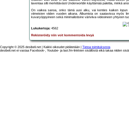
laventaa silti merkittävästi Underworldin käyttämää palettia, minkä an
On vaikea sanoa, onko tämä uusi alku, vai kenties kaiken lopun al
viimeisten viiden vuoden aikana. Albumista on saatavissa myös limit
kuvaryöppyineen sekä minimalistisine väriviiva-videoineen yhtyeen tuor
Lukukertoja:
4562
Rekisteröidy niin voit kommentoida levyä
Copyright © 2025 desibeli.net | Kaikki oikeudet pidätetään |
Tietoa toimituksesta
desibeli.net ei vastaa Facebook-, Youtube- ja last.fm-linkkien sisällöstä eikä takaa niiden sisä