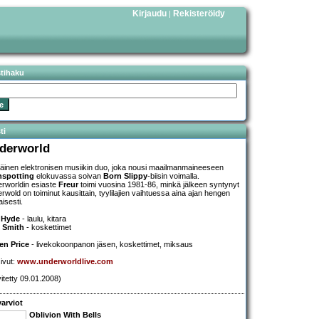
Kirjaudu
Rekisteröidy
|
stihaku
ti
derworld
tiläinen elektronisen musiikin duo, joka nousi maailmanmaineeseen
nspotting
elokuvassa soivan
Born Slippy
-biisin voimalla.
rworldin esiaste
Freur
toimi vuosina 1981-86, minkä jälkeen syntynyt
rwold on toiminut kausittain, tyylilajien vaihtuessa aina ajan hengen
isesti.
 Hyde
- laulu, kitara
 Smith
- koskettimet
en Price
- livekokoonpanon jäsen, koskettimet, miksaus
sivut:
www.underworldlive.com
vitetty 09.01.2008)
arviot
Oblivion With Bells