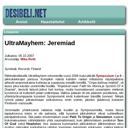
Arviot
Haastattelut
Artikkelit
Levyarvio
UltraMayhem: Jeremiad
Julkaistu: 05.10.2007
Arvostelija:
Mika Roth
Symbolic Records Finland
Riihimäkeläisellä UltraMayhem orkesterilla vuosi 2006 kului pitkälti
Symposium I
ja
II
pikkukiekkojen parissa. Kumpikin näistä kahden raidan mittaisista näytepaloista
aiheutti asianmukaista kuhinaa ja supatusta metallin kentillä. ”
Onpa tiukkaa mättöä
”, oli
lause joka käväisi useimmilla huulilla. ”
Kopioivat vaan Faith No Morea ja System Of A
Downia
”, tiesivät tietysti jotkut heti kertoa, mutta huomattavasti useampien mielestä
kyseessä oli kuitenkin jotain uniikimpaa. Vaikka palaute oli siis pääosin positiivista, niin
yhteistyökumppania kyseiset Symposiumit eivät kuitenkaan bändille tuoneet. Niinpä
ryhmä päätyi julkaisemaan esikoisensa omin voimin, jakelun jäädessä kotoisen
Fireboxin vastuuulle.
Jeremiadin yhdeksästä raidasta neljä kuultiin jo Symposiumeilla, mutta tässä
tapauksessa toisto ei ole pahasta, sillä kyseiset pikkukiekot olivat suhteellisen
pienipainoksisia. Sitä paitsi ensimmäisen osan
Path To Origin
ja
Simulation
sopivat
kokonaisuuteen vähintäänkin yhtä saumattomasti, kuin jälkimmäisen puoliskon
Son
Of God
sekä
Headshot
. Itse asiassa kummankin pikkukiekon jälkimmäinen siivu
erottuu näissäkin karkeloissa rahdun toveriaan paremmin edukseen, vaikka kiekon