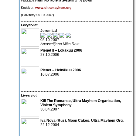
vaikkapa
Faith No More
ja
System Of A Down
Kotisivut:
www.ultramayhem.org
(Päivitetty 05.10.2007)
Levyarviot
Jeremiad
05.10.2007
Arvostelijana Mika Roth
Pienet II – Lokakuu 2006
27.10.2006
Pienet – Heinäkuu 2006
16.07.2006
Livearviot
Kill The Romance, Ultra Mayhem Organisation,
Violent Symphony
30.04.2007
Iva Nova
(Rus),
Moon Cakes
,
Ultra Mayhem Org
.
22.12.2004