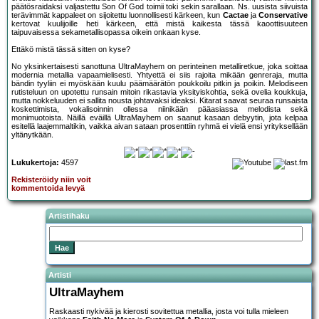
päätösraidaksi valjastettu Son Of God toimii toki sekin sarallaan. Ns. uusista siivuista
terävimmät kappaleet on sijoitettu luonnollisesti kärkeen, kun
Cactae
ja
Conservative
kertovat kuulijoille heti kärkeen, että mistä kaikesta tässä kaoottisuuteen
taipuvaisessa sekametallisopassa oikein onkaan kyse.
Ettäkö mistä tässä sitten on kyse?
No yksinkertaisesti sanottuna UltraMayhem on perinteinen metalliretkue, joka soittaa
modernia metallia vapaamielisesti. Yhtyettä ei siis rajoita mikään genreraja, mutta
bändin tyyliin ei myöskään kuulu päämäärätön poukkoilu pitkin ja poikin. Melodiseen
rutisteluun on upotettu runsain mitoin rikastavia yksityiskohtia, sekä ovelia koukkuja,
mutta nokkeluuden ei sallita nousta johtavaksi ideaksi. Kitarat saavat seuraa runsaista
koskettimista, vokalisoinnin ollessa niinikään pääasiassa melodista sekä
monimuotoista. Näillä eväillä UltraMayhem on saanut kasaan debyytin, jota kelpaa
esitellä laajemmaltikin, vaikka aivan sataan prosenttiin ryhmä ei vielä ensi yrityksellään
yltänytkään.
Lukukertoja:
4597
Rekisteröidy niin voit
kommentoida levyä
Artistihaku
Artisti
UltraMayhem
Raskaasti nykivää ja kierosti sovitettua metallia, josta voi tulla mieleen