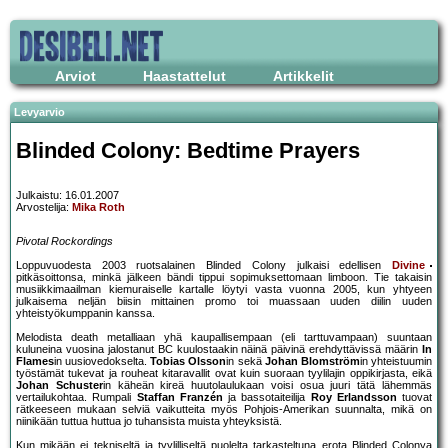
Arviot
Haastattelut
Artikkelit
Levyarvio
Blinded Colony: Bedtime Prayers
Julkaistu: 16.01.2007
Arvostelija:
Mika Roth
Pivotal Rockordings
Loppuvuodesta 2003 ruotsalainen Blinded Colony julkaisi edellisen
Divine
pitkäsoittonsa, minkä jälkeen bändi tippui sopimuksettomaan limboon. Tie takaisin
musiikkimaailman kiemuraiselle kartalle löytyi vasta vuonna 2005, kun yhtyeen
julkaisema neljän biisin mittainen promo toi muassaan uuden diilin uuden
yhteistyökumppanin kanssa.
Melodista death metalliaan yhä kaupallisempaan (eli tarttuvampaan) suuntaan
kuluneina vuosina jalostanut BC kuulostaakin näinä päivinä erehdyttävissä määrin
In
Flames
in uusiovedokselta.
Tobias Olsson
in sekä
Johan Blomström
in yhteistuumin
työstämät tukevat ja rouheat kitaravallit ovat kuin suoraan tyylilajin oppikirjasta, eikä
Johan Schuster
in käheän kireä huutolaulukaan voisi osua juuri tätä lähemmäs
vertailukohtaa. Rumpali
Staffan Franzén
ja bassotaiteilija
Roy Erlandsson
tuovat
rätkeeseen mukaan selviä vaikutteita myös Pohjois-Amerikan suunnalta, mikä on
niinikään tuttua huttua jo tuhansista muista yhteyksistä.
Kun mikään ei tekniseltä ja tyylilliseltä puolelta tarkasteltuna erota Blinded Colonya