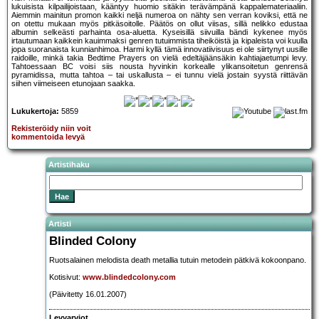
lukuisista kilpailijoistaan, kääntyy huomio sitäkin terävämpänä kappalemateriaaliin.
Aiemmin mainitun promon kaikki neljä numeroa on nähty sen verran koviksi, että ne
on otettu mukaan myös pitkäsoitolle. Päätös on ollut viisas, sillä nelikko edustaa
albumin selkeästi parhainta osa-aluetta. Kyseisillä siivuilla bändi kykenee myös
irtautumaan kaikkein kauimmaksi genren tutuimmista tiheiköistä ja kipaleista voi kuulla
jopa suoranaista kunnianhimoa. Harmi kyllä tämä innovatiivisuus ei ole siirtynyt uusille
raidoille, minkä takia Bedtime Prayers on vielä edeltäjäänsäkin kahtiajaetumpi levy.
Tahtoessaan BC voisi siis nousta hyvinkin korkealle ylikansoitetun genrensä
pyramidissa, mutta tahtoa – tai uskallusta – ei tunnu vielä jostain syystä riittävän
siihen viimeiseen etunojaan saakka.
Lukukertoja:
5859
Rekisteröidy niin voit
kommentoida levyä
Artistihaku
Artisti
Blinded Colony
Ruotsalainen melodista death metallia tutuin metodein pätkivä kokoonpano.
Kotisivut:
www.blindedcolony.com
(Päivitetty 16.01.2007)
Levyarviot