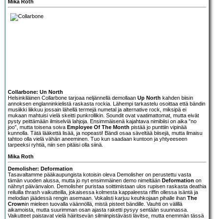
Mika Roth
Collarbone: Un North
Helsinkiläinen
Collarbone
tarjoaa neljännellä demollaan
Up North
kahden biisin
annoksen englanninkielistä raskasta rockia. Lähempi tarkastelu osoittaa että bändin
musiikki liikkuu jossain lähellä termejä numetal ja alternative rock, miksipä ei
mukaan mahtuisi vielä skeitti punkrollikin. Soundit ovat vaatimattomat, mutta eivät
pysty peittämään ilmiselviä lahjoja. Ensimmäisenä kajahtava nimibiisi on aika ”no
joo”, mutta toisena soiva
Employee Of The Month
pistää jo punttiin vipinää
kunnolla. Tätä lääkettä lisää, ja nopeasti! Bändi osaa säveltää biisejä, mutta ilmaisu
tahtoo olla vielä vähän aneeminen. Tuo kun saadaan kuntoon ja yhtyeeseen
tarpeeksi ryhtiä, niin sen pitäisi olla siinä.
Mika Roth
Demolisher: Deformation
Tasavaltamme pääkaupungista kotoisin oleva
Demolisher
on perustettu vasta
tämän vuoden alussa, mutta jo nyt ensimmäinen demo nimeltään
Deformation
on
nähnyt päivänvalon. Demolisher puristaa soittimistaan ulos rupisen raskasta deathia
reiluilla thrash vaikutteilla, jokaisessa kolmesta kappaleesta riffin ollessa isäntä ja
melodian jäädessä rengin asemaan. Vokalisti karjuu keuhkojaan pihalle ihan
The
Crown
in mieleen tuovalla väännöllä, mistä pisteet bändille. Vauhti on välillä
aikamoista, mutta suurimman osan ajasta raketti pysyy sentään suunnassa.
Vaikutteet paistavat vielä häiritsevän silmiinpistävästi lävitse, mutta enemmän tässä