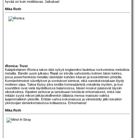
hyvää on kuin moitittavaa. Jatkakaa!
Mika Roth
iRonica: Trust
Kalajokelainen
iRonica
takoo tätä nykyä englanniksi laulettua rockvetoista melodista
metallia. Bändin uusin julkaisu
Trust
on introlla vahvistettu kolmen biisin kiekko,
jossa powerhenkistä metallia räiskitään kahden kitaran ja koskettimien johdolla.
Kunnianhimoiset sävellykset ja sovitukset toimivat, eikä sanoituksistakaan löydy
moitteen sijaa. Taitoa löytyy joka tontilta komeaäänistä vokalistia myöten, ja kun
sounditkin ovat vielä täydellisessä balanssissa, biisien koukut pääsevät täysiin
oikeuksiinsa. Kipaleet tarttuvat ja tartuttuaan kestävät erinomaisesti, enkä näe
mitään syytä miksei pitkäsoitollinenkin tällaista menoa maistuisi vaikka
laajemmallekin yleisölle. Erittäin vahva kokonaisuus ja viimeistelty jälki toivatkin
ykkössijan tämänkertaisessa kollaasissa. Erinomaista!
Mika Roth