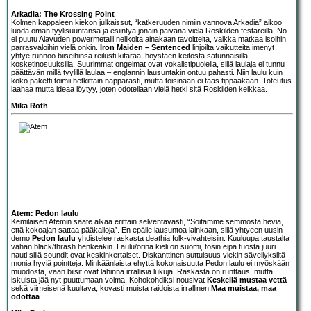
Arkadia: The Krossing Point
Kolmen kappaleen kiekon julkaissut, “katkeruuden nimiin vannova
Arkadia
” aikoo
luoda oman tyylisuuntansa ja esiintyä jonain päivänä vielä Roskilden festareilla. No
ei puutu Alavuden powermetalli nelikolta ainakaan tavoitteita, vaikka matkaa isoihin
parrasvaloihin vielä onkin.
Iron Maiden – Sentenced
linjoilta vaikutteita imenyt
yhtye runnoo biiseihinsä reilusti kitaraa, höystäen keitosta satunnaisilla
kosketinosuuksilla. Suurimmat ongelmat ovat vokalistipuolella, sillä laulaja ei tunnu
päättävän millä tyylillä laulaa – englannin lausuntakin ontuu pahasti. Niin laulu kuin
koko paketti toimii hetkittäin näppärästi, mutta toisinaan ei taas tippaakaan. Toteutus
laahaa mutta ideaa löytyy, joten odotellaan vielä hetki sitä Roskilden keikkaa.
Mika Roth
Atem: Pedon laulu
Kemiläisen
Atem
in saate alkaa erittäin selventävästi, “Soitamme semmosta heviä,
että kokoajan sattaa pääkalloja”. En epäile lausuntoa lainkaan, sillä yhtyeen uusin
demo
Pedon laulu
yhdistelee raskasta deathia folk-vivahteisiin. Kuuluupa taustalta
vähän black/thrash henkeäkin. Laulu/örinä kieli on suomi, tosin eipä tuosta juuri
nauti sillä soundit ovat keskinkertaiset. Diskanttinen suttuisuus viekin sävellyksiltä
monia hyviä pointteja. Minkäänlaista ehyttä kokonaisuutta Pedon laulu ei myöskään
muodosta, vaan biisit ovat lähinnä irrallisia lukuja. Raskasta on runttaus, mutta
iskuista jää nyt puuttumaan voima. Kohokohdiksi nousivat
Keskellä mustaa vettä
sekä viimeisenä kuultava, kovasti muista raidoista irrallinen
Maa muistaa, maa
odottaa
.