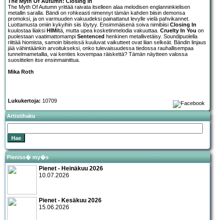
The Myth Of Autumn: Closing In
The Myth Of Autumn
yrittää raivata itselleen alaa melodisen englanninkielisen
metallin saralla. Bändi on rohkeasti nimennyt tämän kahden biisin demonsa
promoksi, ja on varmuuden vakuudeksi painattanut levylle vielä pahvikannet.
Luottamusta omiin kykyihin siis löytyy. Ensimmäisenä soiva nimibiisi
Closing In
kuulostaa liiaksi
HIM
iltä, mutta upea kosketinmelodia vakuuttaa.
Cruelty In You
on
puolestaan vaatimattomampi
Sentenced
henkinen metallivetäisy. Soundipuolella
riittää hiomista, samoin biiseissä kuuluvat vaikutteet ovat liian selkeät. Bändin linjaus
jää vähintäänkin arvoitukseksi, onko tulevaisuudessa tiedossa rauhallisempaa
tunnelmametallia, vai kenties kovempaa räiskettä? Tämän näytteen valossa
suosittelen itse ensinmainittua.
Mika Roth
Lukukertoja:
10709
Artistihaku
Pieniss� my�s
Pienet - Heinäkuu 2026
10.07.2026
Pienet - Kesäkuu 2026
15.06.2026