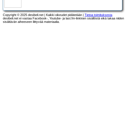
Copyright © 2025 desibeli.net | Kaikki oikeudet pidätetään |
Tietoa toimituksesta
desibeli.net ei vastaa Facebook-, Youtube- ja last.fm-linkkien sisällöstä eikä takaa niiden
sisältävän aiheeseen liittyvää materiaalia.