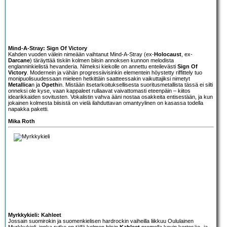
Mind-A-Stray: Sign Of Victory
Kahden vuoden välein nimeään vaihtanut
Mind-A-Stray
(ex-
Holocaust
, ex-
Darcane
) täräyttää tiskiin kolmen biisin annoksen kunnon melodista
englanninkielistä hevanderia. Nimeksi kiekolle on annettu enteilevästi
Sign Of
Victory
. Modernein ja vähän progressiivisinkin elementein höystetty riffittely tuo
monipuolisuudessaan mieleen hetkittäin saatteessakin vaikuttajiksi nimetyt
Metallica
n ja
Opeth
in. Mistään itsetarkoituksellisesta suoritusmetallista tässä ei silti
onneksi ole kyse, vaan kappaleet rullaavat vaivattomasti eteenpäin – kiitos
idearikkaiden sovitusten. Vokalistin vahva ääni nostaa osakkeita entisestään, ja kun
jokainen kolmesta biisistä on vielä ilahduttavan omantyylinen on kasassa todella
napakka paketti.
Mika Roth
Myrkkykieli: Kahleet
Jossain suomirokin ja suomenkielisen hardrockin vaiheilla liikkuu Oululainen
Myrkkykieli
, jonka rytke on tällä kolmen biisin
Kahleet
promolla kovin kertosäe- ja