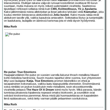
kitaravetoista. Etulinjan takana väijyvät runsaat koskettimet osoittavat 80-luvun
suuntaan, mutta mukana on myös reilusti uudempiakin vivahteita. Saatteessa
tiputellaan rohkeasti sellaisia nimiä kuin
CMX, Kotiteollisuus, Yö
ja
Apulanta
.
Kaksi jälkimmäistä noista allekirjoitan ja listan jatkoksi lykkään vielä
Klamydia
n, joka
kuuluu etenkin loistavassa aloitusbiisissä
Joku kuulee
. Kaksi muuta raitaa eivät
aloituksen tasolle yllä, vaikka lupauksia antavatkin. Soittotaitoa löytyy ja tuotantojälki
on laadukasta, laulajalla on äänessä karismaa jota ei vielä täysin hyödynnetä.
Mika Roth
Re-pulse: True Emotions
Haapajärveläinen
Re-pulse
on vuosien varrella liukunut thrash-metallista hitaasti
kohti melodista hardrockia. Suurin muutos tapahtui viime vuonna, kun yhtyeeseen
liittyi uusi laulajatar
Katja. True Emotions
promon biisinelikko on eheä ja
tasapainoinen kokonaisuus, vaikka laatu loppupuolella oheneekin. Ensimmäisenä
soiva nimibiisi on joukon koukkuisin melo-metallointi, tosin eksoottisemmilla
vivahteilla pelaava
The Haze Of A Dream
toimii myös hyvin. Mikä parasta, bändin
tunnistaa jokaisesta kipaleesta nopeasti omaksi itsekseen, ja sounditkin ovat
selvästi keskivertoa paremmat. Ainoa mistä jää huomautettavaa on kappaleiden
lievä epätasaisuus, sekä tietty varman päälle pelaaminen sovituksissa.
Mika Roth