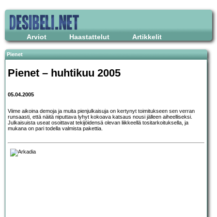
Arviot
Haastattelut
Artikkelit
Pienet
Pienet – huhtikuu 2005
05.04.2005
Viime aikoina demoja ja muita pienjulkaisuja on kertynyt toimitukseen sen verran
runsaasti, että näitä niputtava lyhyt kokoava katsaus nousi jälleen aiheelliseksi.
Julkaisuista useat osoittavat tekijöidensä olevan liikkeellä tositarkoituksella, ja
mukana on pari todella valmista pakettia.