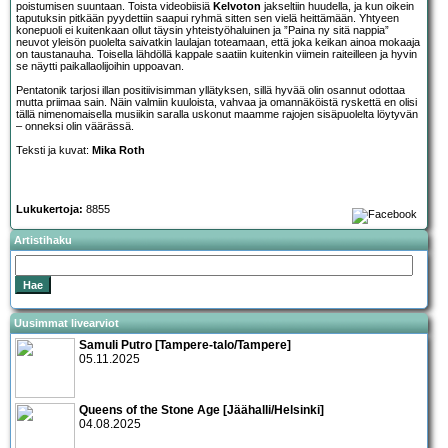
poistumisen suuntaan. Toista videobiisiä
Kelvoton
jakseltiin huudella, ja kun oikein
taputuksin pitkään pyydettiin saapui ryhmä sitten sen vielä heittämään. Yhtyeen
konepuoli ei kuitenkaan ollut täysin yhteistyöhaluinen ja ”Paina ny sitä nappia”
neuvot yleisön puolelta saivatkin laulajan toteamaan, että joka keikan ainoa mokaaja
on taustanauha. Toisella lähdöllä kappale saatiin kuitenkin viimein raiteilleen ja hyvin
se näytti paikallaolijoihin uppoavan.
Pentatonik tarjosi illan positiivisimman yllätyksen, sillä hyvää olin osannut odottaa
mutta priimaa sain. Näin valmiin kuuloista, vahvaa ja omannäköistä ryskettä en olisi
tällä nimenomaisella musiikin saralla uskonut maamme rajojen sisäpuolelta löytyvän
– onneksi olin väärässä.
Teksti ja kuvat:
Mika Roth
Lukukertoja:
8855
Artistihaku
Uusimmat livearviot
Samuli Putro [Tampere-talo/Tampere]
05.11.2025
Queens of the Stone Age [Jäähalli/Helsinki]
04.08.2025