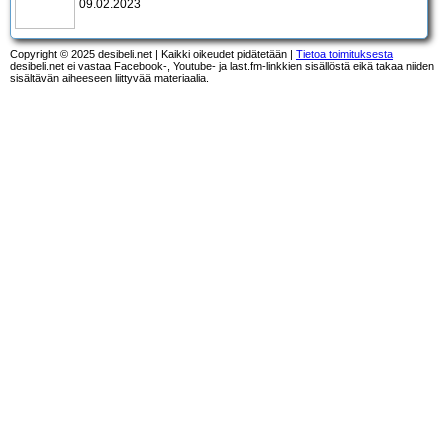
09.02.2023
Copyright © 2025 desibeli.net | Kaikki oikeudet pidätetään |
Tietoa toimituksesta
desibeli.net ei vastaa Facebook-, Youtube- ja last.fm-linkkien sisällöstä eikä takaa niiden
sisältävän aiheeseen liittyvää materiaalia.