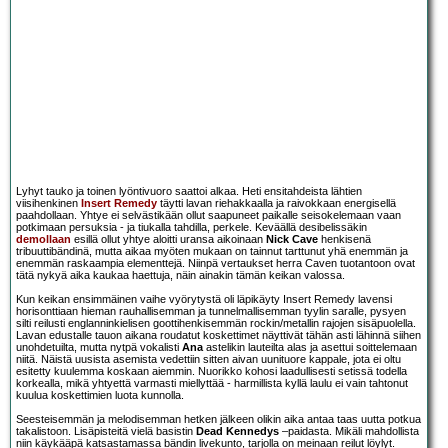
Lyhyt tauko ja toinen lyöntivuoro saattoi alkaa. Heti ensitahdeista lähtien
viisihenkinen
Insert Remedy
täytti lavan riehakkaalla ja raivokkaan energisellä
paahdollaan. Yhtye ei selvästikään ollut saapuneet paikalle seisokelemaan vaan
potkimaan persuksia - ja tiukalla tahdilla, perkele. Keväällä desibelissäkin
demollaan
esillä ollut yhtye aloitti uransa aikoinaan
Nick Cave
henkisenä
tribuuttibändinä, mutta aikaa myöten mukaan on tainnut tarttunut yhä enemmän ja
enemmän raskaampia elementtejä. Niinpä vertaukset herra Caven tuotantoon ovat
tätä nykyä aika kaukaa haettuja, näin ainakin tämän keikan valossa.
Kun keikan ensimmäinen vaihe vyörytystä oli läpikäyty Insert Remedy lavensi
horisonttiaan hieman rauhallisemman ja tunnelmallisemman tyylin saralle, pysyen
silti reilusti englanninkielisen goottihenkisemmän rockin/metallin rajojen sisäpuolella.
Lavan edustalle tauon aikana roudatut koskettimet näyttivät tähän asti lähinnä siihen
unohdetuilta, mutta nytpä vokalisti
Ana
astelikin lauteilta alas ja asettui soittelemaan
niitä. Näistä uusista asemista vedettiin sitten aivan uunituore kappale, jota ei oltu
esitetty kuulemma koskaan aiemmin. Nuorikko kohosi laadullisesti setissä todella
korkealla, mikä yhtyettä varmasti miellyttää - harmillista kyllä laulu ei vain tahtonut
kuulua koskettimien luota kunnolla.
Seesteisemmän ja melodisemman hetken jälkeen olikin aika antaa taas uutta potkua
takalistoon. Lisäpisteitä vielä basistin
Dead Kennedys
–paidasta. Mikäli mahdollista
niin käykääpä katsastamassa bändin livekunto, tarjolla on meinaan reilut löylyt.