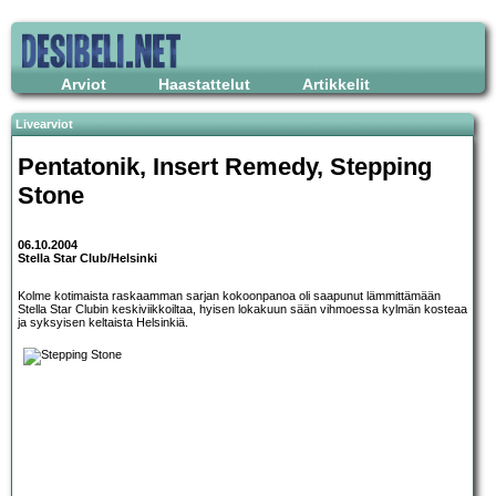
Arviot
Haastattelut
Artikkelit
Livearviot
Pentatonik, Insert Remedy, Stepping
Stone
06.10.2004
Stella Star Club/Helsinki
Kolme kotimaista raskaamman sarjan kokoonpanoa oli saapunut lämmittämään
Stella Star Clubin keskiviikkoiltaa, hyisen lokakuun sään vihmoessa kylmän kosteaa
ja syksyisen keltaista Helsinkiä.