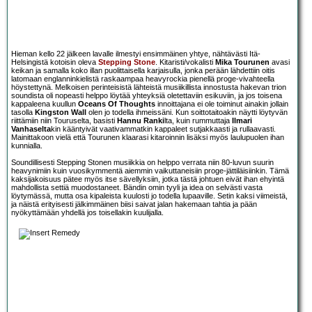
Hieman kello 22 jälkeen lavalle ilmestyi ensimmäinen yhtye, nähtävästi Itä-
Helsingistä kotoisin oleva
Stepping Stone
. Kitaristi/vokalisti
Mika Tourunen
avasi
keikan ja samalla koko illan puolittaisella karjaisulla, jonka perään lähdettiin oitis
latomaan englanninkielistä raskaampaa heavyrockia pienellä proge-vivahteella
höystettynä. Melkoisen perinteisistä lähteistä musiikillista innostusta hakevan trion
soundista oli nopeasti helppo löytää yhteyksiä oletettaviin esikuviin, ja jos toisena
kappaleena kuullun
Oceans Of Thoughts
innoittajana ei ole toiminut ainakin jollain
tasolla
Kingston Wall
olen jo todella ihmeissäni. Kun soittotaitoakin näytti löytyvän
riittämiin niin Touruselta, basisti
Hannu Ranki
lta, kuin rummuttaja
Ilmari
Vanhaselta
kin kääntyivät vaativammatkin kappaleet sutjakkaasti ja rullaavasti.
Mainittakoon vielä että Tourunen klaarasi kitaroinnin lisäksi myös laulupuolen ihan
kunnialla.
Soundillisesti Stepping Stonen musiikkia on helppo verrata niin 80-luvun suurin
heavynimiin kuin vuosikymmentä aiemmin vaikuttaneisiin proge-jättiläisiinkin. Tämä
kaksijakoisuus pätee myös itse sävellyksiin, jotka tästä johtuen eivät ihan ehyintä
mahdollista settiä muodostaneet. Bändin omin tyyli ja idea on selvästi vasta
löytymässä, mutta osa kipaleista kuulosti jo todella lupaaville. Setin kaksi viimeistä,
ja näistä erityisesti jälkimmäinen biisi saivat jalan hakemaan tahtia ja pään
nyökyttämään yhdellä jos toisellakin kuulijalla.