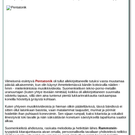
Viimeisenä esiintyvä
Pentatonik
oli tullut allekirjoittaneelle tutuksi vasta muutamaa
päivää aikaisemmin, kun olin käynyt ihmettelemässä bändin kotisivuilla näiden -
hmm - mielenkiintoisia musiikkivideoita. Suomenkielisen tekno-porno-metallin
uranuurtajan (kuten yhtye itseään nimittää) keikka oli allekirjoittaneen suunnalta
odotettu tapaus, sillä olen aina tuntenut pientä lukkarinrakkautta raskaampaa
koneilla höstettyä jyräystä kohtaan.
Kuten yhtyeen musiikkivideoista jo hieman olikin pääteltävissä, tässä bändissä ei
sitten ollut laisinkaan basistia, vaan matalammat taajuudet, murinat ja pörinät
hoidettiin ihan puhtaasti konevoimin. Sen sijaan rumpali, kaksi kitaristia ja vokalisti
ilmestyivät toki lavalle ja näin säksättävän konetuen säestyksellä tapahtuma saattoi
alkaa.
Suomenkielistä ahdistusta, raskaita melodioita ja hetkittäin lähes
Rammstein
-
tyyppistä kitarajunttausta aivan omalla, persoonallisella tavallaan yhdistelevä nelikko