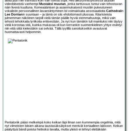
aloitti juuri niin vahvasti kuin vain toivoa sopii. Heti alkurynnistyksessä tarjottiin
videobiiseistä vanhempi
Mustaksi muutan
, jonka tarttuvuus tuntui vain tehostuvan
näin livenä kuultuna. Komeaäänisen ja asianmukaisesti mustiin pukeutuneen
vokalistin persoonallinen lavaesiintyminen loi voimakkaita assosiaatioita
Cathedral
in
Lee Dorrian
in suuntaan – ja tämä on siis ehdottomasti plussaa. Kitaristeista
julmemman näköinen tarjoili vielä tämän päälle hyviä stemmahuutoja, mikä vain
tehosti tehokkaita lyriikoita entisestään. Ja nyt kun tämäkin tuli mainituksi niin täytyy
vielä korostaa sitä, kuinka mukavaa oli kun kerrankin suomenkielinen yhtye esiintyi
niin että siitä kielestäkin sai selvää. Tällä tyylillä sanoituksetkin avautuvat
huomattavasti helpommin.
Pentatonik pääsi melkeinpä koko keikan läpi ilman sen kummempia ongelmia, mitä
nyt viimeisten biisien aikana taustasäksätykset menivät kertaalleen lakkoon. Keikan
päätyttyä bändi poistui hetkeksi lavalta, mutta yleisö ei tehnyt elettäkään