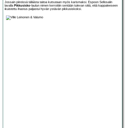
Jossain piireissä tällaista taitoa kutsutaan myös karismaksi. Espoon Sellosalin
lavalla
Pikkusisko
-laulun nimen kerrottiin sentään tulevan siitä, että kappaleeseen
ikuistettu ihastus paljastui hyvän ystävän pikkusiskoksi.