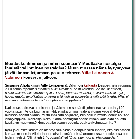
Muuttuuko ihminen ja mihin suuntaan? Muuttaako nostalgia
ihmistä vai ihminen nostalgiaa? Muun muassa nämä kysymykset
jäivät ilmaan leijumaan paluun tehneen
Ville Leinonen &
Valumon
konsertin jälkeen.
Susanne Ahola
kirjoitti
Ville Leinonen & Valumon
keikasta
Desibeli.netiin vuonna
2001 tähän tapaan: "
Leinonen sulki silmänsä, nosti kätensä Jeesus-asentoon,
heitteli raivona mikkitelinettä pitkin lavaa, konttasi maassa, kuivamasturboi, sylki,
huusi, raapi... antoi kaikki tunteensa julmalla ja avoimella tavalla julki lavalla. Mies ei
missään vaiheessa lannistunut yleisön vähyydestä.
"
Katkelmassa kuvattu Leinonen ja Valumo on se bändi, johon itse rakastuin yli 20
vuotta sitten. Ainoa kotimainen yhtye, joka on noin vahvan tunneryöpsähdyksen
minussa saanut aikaan. Mutta mitä siitä on jäljellä, kun paluun myötä lavalle nousee
viisikymppisiä ukonrohjakkeita? Onko nostalgian onnistumisen isoin este se, että
kuulija on muuttunut? Nousevatko paluun odotukset aivan kohtuuttomiksi?
Kyllä ja ei. Yhteiskunta on mennyt sillä aikaa eteenpäin siinä määrin, että oikeastaan
kukaan muu kuin Ville Leinonen ei voisi enää selvitä eroottisessa kontekstissa pop-
laulun riveistä
"Sä näytät 14-vuotiaalta"
tai
"Otan sun nuoren viattomuuden"
.