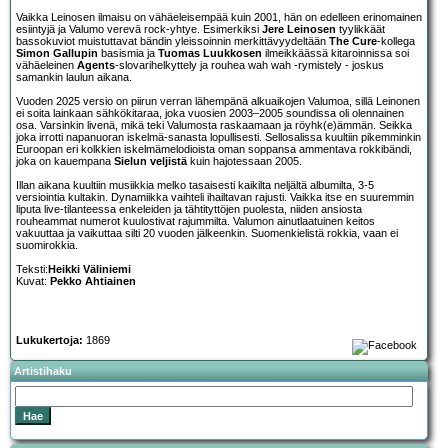
Vaikka Leinosen ilmaisu on vähäeleisempää kuin 2001, hän on edelleen erinomainen
esiintyjä ja Valumo verevä rock-yhtye. Esimerkiksi
Jere Leinosen
tyylikkäät
bassokuviot muistuttavat bändin yleissoinnin merkittävyydeltään
The Cure
-kollega
Simon Gallupin
basismia ja
Tuomas Luukkosen
ilmeikkäässä kitaroinnissa soi
vähäeleinen
Agents
-slovarihelkyttely ja rouhea wah wah -rymistely - joskus
samankin laulun aikana.
Vuoden 2025 versio on piirun verran lähempänä alkuaikojen Valumoa, sillä Leinonen
ei soita lainkaan sähkökitaraa, joka vuosien 2003–2005 soundissa oli olennainen
osa. Varsinkin livenä, mikä teki Valumosta raskaamaan ja röyhk(e)ämmän. Seikka
joka irrotti napanuoran iskelmä-sanasta lopullisesti. Sellosalissa kuultiin pikemminkin
Euroopan eri kolkkien iskelmämelodioista oman soppansa ammentava rokkibändi,
joka on kauempana
Sielun veljistä
kuin hajotessaan 2005.
Illan aikana kuultiin musiikkia melko tasaisesti kaikilta neljältä albumilta, 3-5
versiointia kultakin. Dynamiikka vaihteli ihailtavan rajusti. Vaikka itse en suuremmin
liputa live-tilanteessa enkeleiden ja tähtityttöjen puolesta, niiden ansiosta
rouheammat numerot kuulostivat rajummilta. Valumon ainutlaatuinen keitos
vakuuttaa ja vaikuttaa silti 20 vuoden jälkeenkin. Suomenkielistä rokkia, vaan ei
suomirokkia.
Teksti:
Heikki Väliniemi
Kuvat:
Pekko Ahtiainen
Lukukertoja:
1869
Artistihaku