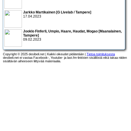
Jarkko Martikainen [G Livelab / Tampere]
17.04.2023
Jooklo Finferli, Umpio, Haare, Haudat, Mogao [Maanalainen,
Tampere]
09.02.2023
Copyright © 2025 desibeli.net | Kaikki oikeudet pidätetään |
Tietoa toimituksesta
desibeli.net ei vastaa Facebook-, Youtube- ja last.fm-linkkien sisällöstä eikä takaa niiden
sisältävän aiheeseen liittyvää materiaalia.