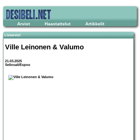
Arviot
Haastattelut
Artikkelit
Livearviot
Ville Leinonen & Valumo
21.03.2025
Sellosali/Espoo