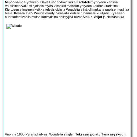
Miljoonaliiga
-yhtyeen,
Dave Lindholm
in sekä
Kadotetut
-yhtyeen kanssa.
Voutilainen vaikutti ajoittain myös viimeksi mainitun yhtyeen kakkoskitaristina.
Kiertueen viimeinen keikka televisioitiin ja Woudelta siinä oli mukana puolisen tusinaa
biisiä. Kesällä 1985 Woude esiintyi Venäjällä viidelle tuhannelle kuulijalle. Kyseisen
nuorisofestivaalin muina kotimaisina esiintyjinä olivat
Sielun Veljet
ja Heinäsirkka.
Vuonna 1985 Pyramid julkaisi Woudelta singlen
Teksasin pojat
/
Tänä syyskuun