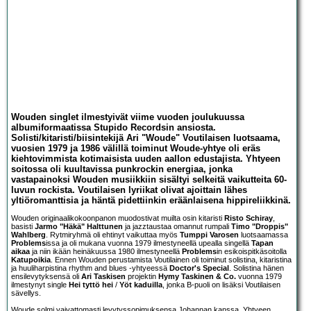
Wouden singlet ilmestyivät viime vuoden joulukuussa
albumiformaatissa Stupido Recordsin ansiosta.
Solisti/kitaristi/biisintekijä Ari "Woude" Voutilaisen luotsaama,
vuosien 1979 ja 1986 välillä toiminut Woude-yhtye oli eräs
kiehtovimmista kotimaisista uuden aallon edustajista. Yhtyeen
soitossa oli kuultavissa punkrockin energiaa, jonka
vastapainoksi Wouden musiikkiin sisältyi selkeitä vaikutteita 60-
luvun rockista. Voutilaisen lyriikat olivat ajoittain lähes
yltiöromanttisia ja häntä pidettiinkin eräänlaisena hippireliikkinä.
Wouden originaalikokoonpanon muodostivat muilta osin kitaristi
Risto Schiray
,
basisti
Jarmo "Häkä" Halttunen
ja jazztaustaa omannut rumpali
Timo "Droppis"
Wahlberg
. Rytmiryhmä oli ehtinyt vaikuttaa myös
Tumppi Varosen
luotsaamassa
Problems
issa ja oli mukana vuonna 1979 ilmestyneellä upealla singellä
Tapan
aikaa
ja niin ikään heinäkuussa 1980 ilmestyneellä
Problems
in esikoispitkäsoitolla
Katupoikia
. Ennen Wouden perustamista Voutilainen oli toiminut solistina, kitaristina
ja huuliharpistina rhythm and blues -yhtyeessä
Doctor's Special
. Solistina hänen
ensilevytyksensä oli
Ari Taskisen
projektin
Hymy Taskinen & Co.
vuonna 1979
ilmestynyt single
Hei tyttö hei
/
Yöt kaduilla
, jonka B-puoli on lisäksi Voutilaisen
sävellys.
Woude solmi vaivattomasti levytyssopimuksensa Johannan kanssa. Yhtyeen