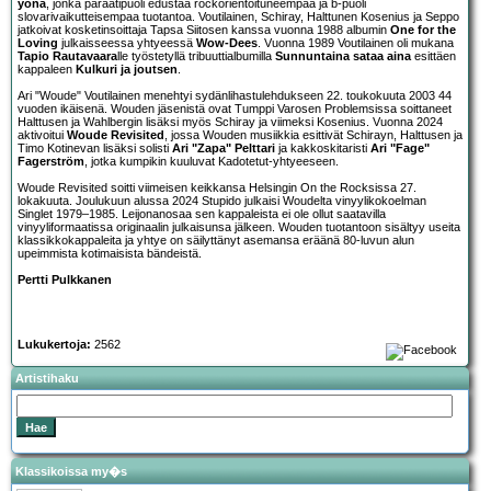
yönä
, jonka paraatipuoli edustaa rockorientoituneempaa ja b-puoli
slovarivaikutteisempaa tuotantoa. Voutilainen, Schiray, Halttunen Kosenius ja Seppo
jatkoivat kosketinsoittaja Tapsa Siitosen kanssa vuonna 1988 albumin
One for the
Loving
julkaisseessa yhtyeessä
Wow-Dees
. Vuonna 1989 Voutilainen oli mukana
Tapio Rautavaara
lle työstetyllä tribuuttialbumilla
Sunnuntaina sataa aina
esittäen
kappaleen
Kulkuri ja joutsen
.
Ari "Woude" Voutilainen menehtyi sydänlihastulehdukseen 22. toukokuuta 2003 44
vuoden ikäisenä. Wouden jäsenistä ovat Tumppi Varosen Problemsissa soittaneet
Halttusen ja Wahlbergin lisäksi myös Schiray ja viimeksi Kosenius. Vuonna 2024
aktivoitui
Woude Revisited
, jossa Wouden musiikkia esittivät Schirayn, Halttusen ja
Timo Kotinevan lisäksi solisti
Ari "Zapa" Pelttari
ja kakkoskitaristi
Ari "Fage"
Fagerström
, jotka kumpikin kuuluvat Kadotetut-yhtyeeseen.
Woude Revisited soitti viimeisen keikkansa Helsingin On the Rocksissa 27.
lokakuuta. Joulukuun alussa 2024 Stupido julkaisi Woudelta vinyylikokoelman
Singlet 1979–1985. Leijonanosaa sen kappaleista ei ole ollut saatavilla
vinyyliformaatissa originaalin julkaisunsa jälkeen. Wouden tuotantoon sisältyy useita
klassikkokappaleita ja yhtye on säilyttänyt asemansa eräänä 80-luvun alun
upeimmista kotimaisista bändeistä.
Pertti Pulkkanen
Lukukertoja:
2562
Artistihaku
Klassikoissa my�s