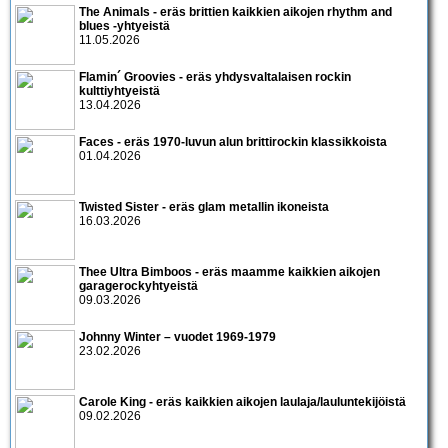
The Animals - eräs brittien kaikkien aikojen rhythm and
blues -yhtyeistä
11.05.2026
Flamin´ Groovies - eräs yhdysvaltalaisen rockin
kulttiyhtyeistä
13.04.2026
Faces - eräs 1970-luvun alun brittirockin klassikkoista
01.04.2026
Twisted Sister - eräs glam metallin ikoneista
16.03.2026
Thee Ultra Bimboos - eräs maamme kaikkien aikojen
garagerockyhtyeistä
09.03.2026
Johnny Winter – vuodet 1969-1979
23.02.2026
Carole King - eräs kaikkien aikojen laulaja/lauluntekijöistä
09.02.2026