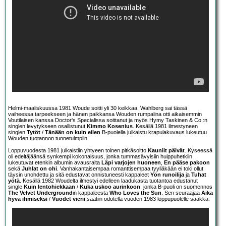
Helmi-maaliskuussa 1981 Woude soitti yli 30 keikkaa. Wahlberg sai tässä
vaiheessa tarpeekseen ja hänen paikkansa Wouden rumpalina otti aikaisemmin
Voutilaisen kanssa Doctor's Specialissa soittanut ja myös Hymy Taskinen & Co.:n
singlen levytykseen osallistunut
Kimmo Kosenius
. Kesällä 1981 ilmestyneen
singlen
Tytöt
/
Tänään on kuin eilen
B-puolella julkaistu krapulakuvaus lukeutuu
Wouden tuotannon tunnetuimpiin.
Loppuvuodesta 1981 julkaistiin yhtyeen toinen pitkäsoitto
Kauniit päivät
. Kyseessä
oli edeltäjäänsä synkempi kokonaisuus, jonka tummasävyisiin huippuhetkiin
lukeutuvat etenkin albumin avausraita
Läpi varjojen huoneen
,
En pääse pakoon
sekä
Juhlat on ohi
. Vanhakantaisempaa romanttisempaa tyyliäkään ei toki ollut
täysin unohdettu ja sitä edustavat onnistuneesti kappaleet
Yön runoilija
ja
Tuhat
yötä
. Kesällä 1982 Woudelta ilmestyi edelleen laadukasta tuotantoa edustanut
single
Kuin lentohiekkaan
/
Kuka uskoo aurinkoon
, jonka B-puoli on suomennos
The Velvet Underground
in kappaleesta
Who Loves the Sun
. Sen seuraajaa
Aika
hyvä ihmiseksi
/
Vuodet vierii
saatiin odotella vuoden 1983 loppupuolelle saakka.