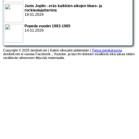
Janis Joplin - eräs kaikkien aikojen blues- ja
rocklaulajattarista
19.01.2026
Popeda vuodet 1983-1985
14.01.2026
Copyright © 2025 desibeli.net | Kaikki oikeudet pidätetään |
Tietoa toimituksesta
desibeli.net ei vastaa Facebook-, Youtube- ja last.fm-linkkien sisällöstä eikä takaa niiden
sisältävän aiheeseen liittyvää materiaalia.