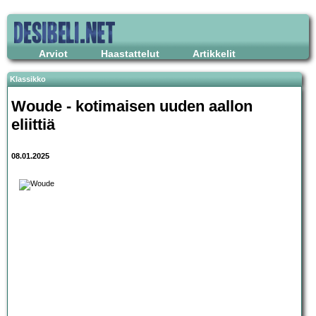
Arviot
Haastattelut
Artikkelit
Klassikko
Woude - kotimaisen uuden aallon
eliittiä
08.01.2025