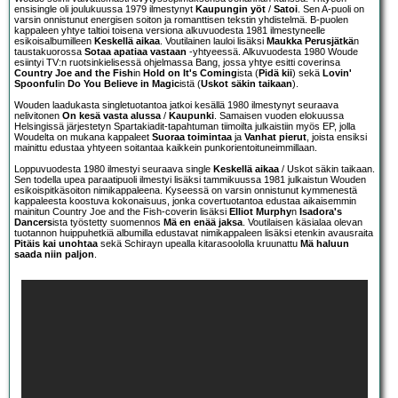
ensisingle oli joulukuussa 1979 ilmestynyt
Kaupungin yöt
/
Satoi
. Sen A-puoli on
varsin onnistunut energisen soiton ja romanttisen tekstin yhdistelmä. B-puolen
kappaleen yhtye taltioi toisena versiona alkuvuodesta 1981 ilmestyneelle
esikoisalbumilleen
Keskellä aikaa
. Voutilainen lauloi lisäksi
Maukka Perusjätkä
n
taustakuorossa
Sotaa apatiaa vastaan
-yhtyeessä. Alkuvuodesta 1980 Woude
esiintyi TV:n ruotsinkielisessä ohjelmassa Bang, jossa yhtye esitti coverinsa
Country Joe and the Fish
in
Hold on It's Coming
ista (
Pidä kii
) sekä
Lovin'
Spoonful
in
Do You Believe in Magic
istä (
Uskot säkin taikaan
).
Wouden laadukasta singletuotantoa jatkoi kesällä 1980 ilmestynyt seuraava
nelivitonen
On kesä vasta alussa
/
Kaupunki
. Samaisen vuoden elokuussa
Helsingissä järjestetyn Spartakiadit-tapahtuman tiimoilta julkaistiin myös EP, jolla
Woudelta on mukana kappaleet
Suoraa toimintaa
ja
Vanhat pierut
, joista ensiksi
mainittu edustaa yhtyeen soitantaa kaikkein punkorientoituneimmillaan.
Loppuvuodesta 1980 ilmestyi seuraava single
Keskellä aikaa
/ Uskot säkin taikaan.
Sen todella upea paraatipuoli ilmestyi lisäksi tammikuussa 1981 julkaistun Wouden
esikoispitkäsoiton nimikappaleena. Kyseessä on varsin onnistunut kymmenestä
kappaleesta koostuva kokonaisuus, jonka covertuotantoa edustaa aikaisemmin
mainitun Country Joe and the Fish-coverin lisäksi
Elliot Murphy
n
Isadora's
Dancers
ista työstetty suomennos
Mä en enää jaksa
. Voutilaisen käsialaa olevan
tuotannon huippuhetkiä albumilla edustavat nimikappaleen lisäksi etenkin avausraita
Pitäis kai unohtaa
sekä Schirayn upealla kitarasoololla kruunattu
Mä haluun
saada niin paljon
.