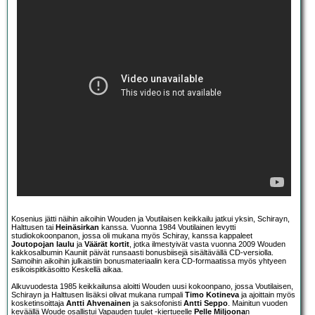
Kosenius jätti näihin aikoihin Wouden ja Voutilaisen keikkailu jatkui yksin, Schirayn,
Halttusen tai
Heinäsirkan
kanssa. Vuonna 1984 Voutilainen levytti
studiokokoonpanon, jossa oli mukana myös Schiray, kanssa kappaleet
Joutopojan laulu
ja
Väärät kortit
, jotka ilmestyivät vasta vuonna 2009 Wouden
kakkosalbumin Kauniit päivät runsaasti bonusbiisejä sisältävällä CD-versiolla.
Samoihin aikoihin julkaistiin bonusmateriaalin kera CD-formaatissa myös yhtyeen
esikoispitkäsoitto Keskellä aikaa.
Alkuvuodesta 1985 keikkailunsa aloitti Wouden uusi kokoonpano, jossa Voutilaisen,
Schirayn ja Halttusen lisäksi olivat mukana rumpali
Timo Kotineva
ja ajoittain myös
kosketinsoittaja
Antti Ahvenainen
ja saksofonisti
Antti Seppo
. Mainitun vuoden
keväällä Woude osallistui Vapauden tuulet -kiertueelle
Pelle Miljoona
n