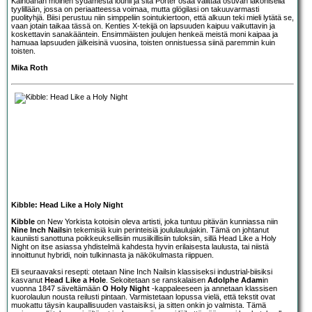
Kaihoahan moinen sydämestä louhii ja sitä Porter osaa välittää osuvan lakonisella
tyylillään, jossa on periaatteessa voimaa, mutta glögilasi on takuuvarmasti
puolityhjä. Biisi perustuu niin simppeliin sointukiertoon, että alkuun teki mieli lytätä se,
vaan jotain taikaa tässä on. Kenties X-tekijä on lapsuuden kaipuu vaikuttavin ja
koskettavin sanakääntein. Ensimmäisten joulujen henkeä meistä moni kaipaa ja
hamuaa lapsuuden jälkeisinä vuosina, toisten onnistuessa siinä paremmin kuin
toisten.
Mika Roth
Kibble: Head Like a Holy Night
Kibble
on New Yorkista kotoisin oleva artisti, joka tuntuu pitävän kunniassa niin
Nine Inch Nails
in tekemisiä kuin perinteisiä joululaulujakin. Tämä on johtanut
kauniisti sanottuna poikkeuksellisiin musiikillisiin tuloksiin, sillä Head Like a Holy
Night on itse asiassa yhdistelmä kahdesta hyvin erilaisesta laulusta, tai niistä
innoittunut hybridi, noin tulkinnasta ja näkökulmasta riippuen.
Eli seuraavaksi resepti: otetaan Nine Inch Nailsin klassiseksi industrial-biisiksi
kasvanut
Head Like a Hole
. Sekoitetaan se ranskalaisen
Adolphe Adam
in
vuonna 1847 säveltämään
O Holy Night
-kappaleeseen ja annetaan klassisen
kuorolaulun nousta reilusti pintaan. Varmistetaan lopussa vielä, että tekstit ovat
muokattu täysin kaupallisuuden vastaisiksi, ja sitten onkin jo valmista. Tämä