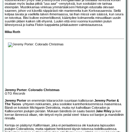
osataan myös laulaa pitkiä
”uuu aaa”
-venytyksiä, kun sooloääni vie tarinaa
eteenpäin. Mustikkamaa vinkkaa ymmärtääkseni Helsingin edustalla olevaan
saareen, johon voi kävellä näppärästi niin mantereelta kuin Korkeasaaresta. Siellä
kelpaa tavata ja vaellella talven ihmemaassa, tai ihan missä vain säässä, kun seura
on toivottua. Biisi kulkee esimerkillisesti, kääntyilee kolmannella minuutillaan uusiin
suuntiin pitäen kaiken silti ehyenä. Luulen että ensi vuonna kuuntelen joulun
lähestyessä jo kahta Flokin kappaletta juhlakauteen valmistautuessa.
Mika Roth
Jeremy Porter: Colorado Christmas
GTG Records
Jeremy Porter
on enemmän kitararockin suuntaan kallistuvan
Jeremy Porter &
The Tucos
-yhtyeen nokkamies, joka sooloilee kantrihenkisemmissä maisemissa.
Bändi on kotoisin Michiganin Detroitista, mutta nyt kaihoillaan Coloradon ja
Kalliovuorten joulujen perään. Mukaan bändistä on saatu basisti
Jake Riley
ja kun
kerran lännessä ollaan, niin tietysti myös pedal steel -kitara soi banjon ja mandoliinin
rinnalla.
Kertoja on päätynyt Kaliforniaan, joka ei periaatteessa ole kaukana lapsuuden
joulujen Coloradosta, mutta sijaitsee henkisesti täysin toisessa todellisuudessa.