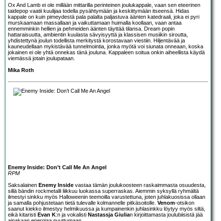
Ox And Lamb ei ole millään mittarilla perinteinen joulukappale, vaan sen eteerinen
taidepop vaatii kuulijaa todella pysähtymään ja keskittymään itseensä. Hidas
kappale on kuin pimeydestä pala palalta paljastuva äänten katedraali, joka ei pyri
murskaamaan massallaan ja vaikuttamaan huimalla koollaan, vaan antaa
ennemminkin hellien ja pehmeiden äänten täyttää tilansa. Dream popin
hattaraisuutta, ambientin kuulasta sävyisyyttä ja klassisen musiikin siroutta,
yhdistettynä joulun todellista merkitystä korostavaan viestiin. Hiljentävää ja
kauneudellaan mykistävää tunnelmointia, jonka myötä voi siunata onneaan, koska
jokainen ei ole yhtä onnekas tänä jouluna. Kappaleen soitua onkin aiheellista käydä
viemässä jotain joulupataan.
Mika Roth
Enemy Inside: Don’t Call Me An Angel
RPM
Saksalainen
Enemy Inside
vastaa tämän joulukoosteen raskaimmasta osuudesta,
sillä bändin rockmetalli liikkuu luokassa superraskas. Aiemmin syksyllä ryhmältä
ilmestyi sinkku myös Halloweenin teemoilla varustettuna, joten juhlakuosissa ollaan
ja samalla pohjustetaan tietä tulevalle kolmannelle pitkäsoitolle.
Venom
-otsikon
saanut kiekko ilmestyy helmikuussa ja kumpainenkin juhlasinkku löytyy myös siltä,
eikä kitaristi
Evan K
:n ja vokalisti
Nastassja Giulia
n kirjoittamasta joulubiisistä jää
ainakaan energiaa puuttumaan.