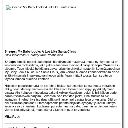
Sheeps: My Baby Looks A Lot Like Santa Claus
Blink Industries / Country Mile Productions
Sheeps
-nimellä operoi useampikin bändi ympäri maailmaa, mutta nyt kyseessä on
lontoolainen rock-ryhmä, joka julkaisi taannoin mainion
A Very Sheeps Christmas
-
albumin. Tuon hilpeitä hetkiä tursuavan albumin sinkuksi nostettiin ketterätempoinen
My Baby Looks A Lot Like Santa Claus, jolla kertoja huomaa kannattelevansa aisaa
eräänkin punaisiin pukeutuvan hepun takia. Vaan mitäpä tuosta, kun sydän on
täynnä lempeä puolisoa kohtaan.
Hilpeiden papereiden alla on siis ehkä hiukan suruinenkin tarina, mutta vokalistin
äkkijyrkkiä sfäärejä varovin askelin lähestyvä kieunta saa rypyt pyyhkiytymään
otsalta. Alle kahteen minuutissa paketti kulkee klassisen rockin ja brittiläisen uuden
aallon ristiaallokon harjoilla. Saksofoni saa koristaa pielet, eikä studiossa ole
luultavimmin ollut hirveästi tilaa, sillä soitinarsenaali vastaa isoa orkesteria. Biisi on
silti sielultaan puhtaasti kitarapoprockin perintötekijöistä syntynyt ja lopun kiristys
lieoista saa viimeistään kuolaimet pureutumaan syvälle. Lammas ei ole perinteisin
vieras joulupöydässä, mutta nämä villaveikot ovat tervetulleita.
Mika Roth