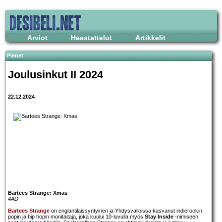
Arviot
Haastattelut
Artikkelit
Pienet
Joulusinkut II 2024
22.12.2024
Bartees Strange: Xmas
4AD
Bartees Strange
on englantilaissyntyinen ja Yhdysvalloissa kasvanut indierockin,
popin ja hip hopin monitaitaja, joka kuului 10-luvulla myös
Stay Inside
-nimiseen