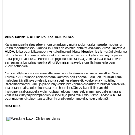
Vilma Talvitie & ALDA: Rauhaa, vain rauhaa
Kansanmusiikki elää jälleen nousukauttaan, mutta joulumusiikin saralla muutos on
vasta tapahtumassa. Vauhtia muutoksen voimille antavat osaltaan
Vilma Talvitie
&
ALDA
, jotka ovat julkaisseet nyt kaksi joulusinkkua.
Metsien joulu
keräsi oksiensa
alle rohkeasti kansanmusiikin tuoksua, mutta osasi haroa kylkeensä myös popin
sekä progen aineksia. Perinteisempi joululaulu Rauhaa, vain rauhaa ei saa aivan
samanlaista kohtelua, vaikka
Ahti Sonnisen
sävellys uusilla koristeilla osin
kuorrutetaankin.
Niin sävellyksen kuin sitä innoittaneen runonkin teema on rauha, eivätkä Vilma
Talvitie & ALDA lähde revittelemään isommin sen kanssa. Laulu on kauniisti tutun
melodian äärellä pysyttelevä, mutta soittimet piirtelevät koukeroita ympärille.
Baritonisaksofoni, viulu ja piano käyvätkin keskenään eräänlaista hillittyä piirileikkiä,
jota ei tahdo aina edes huomata, kun huomio kääntyy kauniisiin sanoihin.
Instrumentaaliosuudella viulu nostaa melodian taas selvemmin pöydälle ja tässä
keinussa viihtyisi pidempäänkin kuin viisi ja puoli minuuttia. Vilma Talvitie & ALDA
ovat muuten julkaisemassa albumin ensi vuoden puolella, noin vinkkinä.
Mika Roth