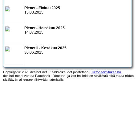
Pienet - Elokuu 2025
15.08.2025
Pienet - Heinäkuu 2025
14.07.2025
Pienet II - Kesäkuu 2025
30.06.2025
Copyright © 2025 desibeli.net | Kaikki oikeudet pidätetään |
Tietoa toimituksesta
desibeli.net ei vastaa Facebook-, Youtube- ja last.fm-linkkien sisällöstä eikä takaa niiden
sisältävän aiheeseen liittyvää materiaalia.