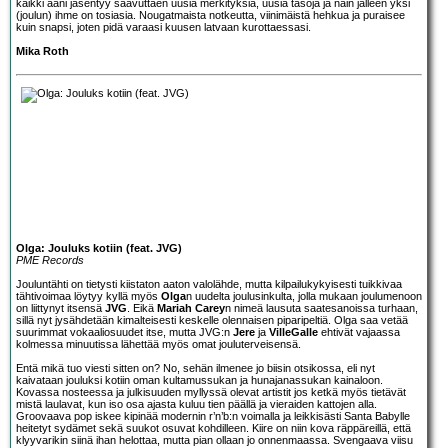
kaikki ääni jäsentyy saavuttaen uusia merkityksiä, uusia tasoja ja näin jälleen yksi
(joulun) ihme on tosiasia. Nougatmaista notkeutta, viinimäistä hehkua ja puraisee
kuin snapsi, joten pidä varaasi kuusen latvaan kurottaessasi.
Mika Roth
Olga: Jouluks kotiin (feat. JVG)
PME Records
Jouluntähti on tietysti kiistaton aaton valolähde, mutta kilpailukykyisesti tuikkivaa
tähtivoimaa löytyy kyllä myös
Olga
n uudelta joulusinkulta, jolla mukaan joulumenoon
on liittynyt itsensä
JVG
. Eikä
Mariah Carey
n nimeä lausuta saatesanoissa turhaan,
sillä nyt jysähdetään kimalteisesti keskelle olennaisen piparipeltiä. Olga saa vetää
suurimmat vokaaliosuudet itse, mutta JVG:n
Jere
ja
VilleGalle
ehtivät vajaassa
kolmessa minuutissa lähettää myös omat jouluterveisensä.
Entä mikä tuo viesti sitten on? No, sehän ilmenee jo biisin otsikossa, eli nyt
kaivataan jouluksi kotiin oman kultamussukan ja hunajanassukan kainaloon.
Kovassa nosteessa ja julkisuuden myllyssä olevat artistit jos ketkä myös tietävät
mistä laulavat, kun iso osa ajasta kuluu tien päällä ja vieraiden kattojen alla.
Groovaava pop iskee kipinää modernin r’n’b:n voimalla ja leikkisästi Santa Babylle
heitetyt sydämet sekä suukot osuvat kohdilleen. Kiire on niin kova räppäreillä, että
klyyvarikin siinä ihan helottaa, mutta pian ollaan jo onnenmaassa. Svengaava viisu