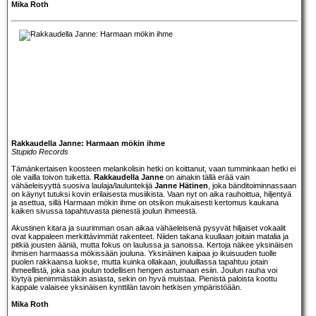
Mika Roth
Rakkaudella Janne: Harmaan mökin ihme
Stupido Records
Tämänkertaisen koosteen melankolisin hetki on koittanut, vaan tumminkaan hetki ei
ole vailla toivon tuiketta.
Rakkaudella Janne
on ainakin tällä erää vain
vähäeleisyyttä suosiva laulaja/lauluntekijä
Janne Hätinen
, joka bänditoiminnassaan
on käynyt tutuksi kovin erilaisesta musiikista. Vaan nyt on aika rauhoittua, hiljentyä
ja asettua, sillä Harmaan mökin ihme on otsikon mukaisesti kertomus kaukana
kaiken sivussa tapahtuvasta pienestä joulun ihmeestä.
Akustinen kitara ja suurimman osan aikaa vähäeleisenä pysyvät hiljaiset vokaalit
ovat kappaleen merkittävimmät rakenteet. Niiden takana kuullaan joitain matalia ja
pitkiä jousten ääniä, mutta fokus on laulussa ja sanoissa. Kertoja näkee yksinäisen
ihmisen harmaassa mökissään jouluna. Yksinäinen kaipaa jo ikuisuuden tuolle
puolen rakkaansa luokse, mutta kuinka ollakaan, jouluillassa tapahtuu jotain
ihmeellistä, joka saa joulun todellisen hengen astumaan esiin. Joulun rauha voi
löytyä pienimmästäkin asiasta, sekin on hyvä muistaa. Pienistä paloista koottu
kappale valaisee yksinäisen kynttilän tavoin hetkisen ympäristöään.
Mika Roth