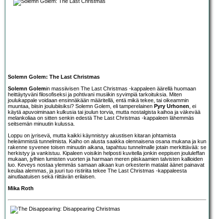
Solemn Golem: The Last Christmas
Solemn Golem
in massiivisen The Last Christmas -kappaleen äärellä huomaan
heittäytyväni filosofiseksi ja pohtivani musiikin syvimpiä tarkoituksia. Miten
joulukappale voidaan ensinnäkään määritellä, entä mikä tekee, tai oikeammin
muuntaa, biisin joulubiisiksi? Solemn Golem, eli tamperelainen
Pyry Urhonen
, ei
käytä apuvoiminaan kulkusia tai joulun torvia, mutta nostalgista kaihoa ja väkevää
melankoliaa on sitten senkin edestä The Last Christmas -kappaleen lähemmäs
seitsemän minuutin kulussa.
Loppu on jyrisevä, mutta kaikki käynnistyy akustisen kitaran johtamista
heleämmistä tunnelmista. Kaiho on alusta saakka olennaisena osana mukana ja kun
rakenne syvenee toisen minuutin aikana, tapahtuu tunnelmalle jotain merkittävää: se
herkistyy ja vankistuu. Kipaleen voisikin helposti kuvitella jonkin eeppisen joululeffan
mukaan, jylhien lumisten vuorten ja harmaan meren piiskaamien talvisten kallioiden
luo. Keveys nostaa ylemmäs samaan aikaan kun orkesterin matalat äänet painavat
keulaa alemmas, ja juuri tuo ristiriita tekee The Last Christmas -kappaleesta
ainutlaatuisen sekä riittävän erilaisen.
Mika Roth