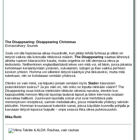
The Disappearing: Disappearing Christmas
Extraordinary Sounds
Joulu voi olla haastavaa aikaa muusikolle, kun pitäisi tehdä fyrkkaa ja silloin on
tietysti vaikea olla kotosalla riittävissä määrin.
The Disappearing
saattaa lähestyä
aihetta rupisen kitararockin kautta, mutta ongelma on silti olemassa oleva ja
tiedostettu. Nelihenkinen englantilaisbändi tekee sen mitä voi, eli biisin, jossa jokaista
kehotetaan kerääntymään ystävien, sukulaisten, tuttujen ja ihan vaikka perheen
kesken yhteen. Homma voi silloinkin tietysti kääntyä yhä tikkuiseksi, mutta mitä
tuleekaan, niin se kohdataan sentään yhdessä.
Olenko se vain minä, vai leijuuko jostain nenääni myös
Slade
n klassisten
joulurokkisten tuoksu? Ja jos näin on, niin onko se lopulta niinkään väärin? The
Disappearing osaa kiskoa mielestäni riittävän oikeista naruista, etenkin kun
loppupuolella menoon liittyvät taustoja laulavat lapset ja biisin kierrosta osataan
kasvattaa hallitusti. Juurevasti taustalla soivat urut ovat merkittävä pala
menestyksen reseptissä, samoin melodiakulku, jossa melankolia yhdistyy talvisiin
jekkuihin. Homman kruunaavat kuitenkin sanat, joissa käydään kunnolla pohjalla ja
kavutaan tietysti lopussa huipulle – onpa seassa ihka oikea puheosuuskin.
Mika Roth