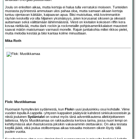
Joulu on enkelten aikaa, mutta kertoja ei halua tulla verratuksi moiseen. Tunteiden
mustasta pyörteestä ammutaan ulos pahaa oloa, mutta samaan aikaan kertoja
tuntuu ojentavan kättään, kaipaavan apua. Biisi muistuttaa, että kovimmankin
räyhän keskellä voi olla hiljainen yksinäisyys, joten korusanat sikseen ja oikeasti
auttamaan sekä välittämään lähimmäisistä. Viesti on kivitalon kokoisen riffin kera
kovaa nieltävää, mutta dark rockin ja rockmetallin pohjoisamerikkalaiset mausteet
saavat mätön maistumaan varmasti monelle. Rajuin junttakohta miltei rikkoo pielet,
mutta melodia kestää ja biisi kantaa kolme minuuttiaan.
Mika Roth
Flok: Mustikkamaa
Huomasin hymyileväni sydämestä, kun
Flok
in uusi joulusinkku osui kohdalle. Viime
vuoden lopulla A cappella -yhtyeen kappaleet päätyivät kahdesti sinkkukoosteisiin ja
niistä jouluinen
Sydäntalvi
on soinut myös tänä adventtikautena allekirjoittaneen
laitteissa. Myös Mustikkamaa on rakkaudesta kertova tarina, jossa nuori lempi on
kehittymässä alun ihastuksesta joksikin vakavammin otettavaksi. On aika testata
kepillä jäätä, eikä joulua otollisempaa aikaa toisaalta moiseen oikein löydy tällä
puolen vuotta.
Kuusihenkinen yhtye saa yhteistyönsä svengaamaan ja toisaalta herkissä kohdin