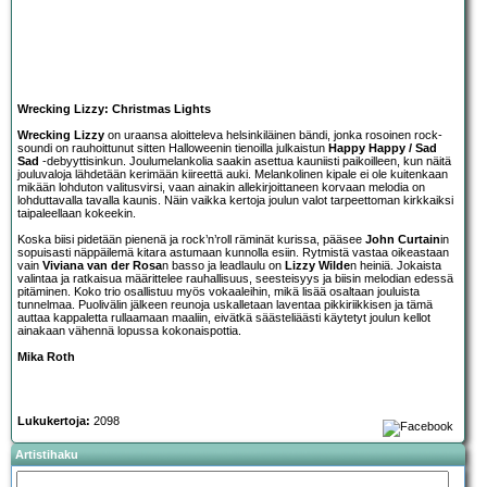
Wrecking Lizzy: Christmas Lights
Wrecking Lizzy
on uraansa aloitteleva helsinkiläinen bändi, jonka rosoinen rock-
soundi on rauhoittunut sitten Halloweenin tienoilla julkaistun
Happy Happy / Sad
Sad
-debyyttisinkun. Joulumelankolia saakin asettua kauniisti paikoilleen, kun näitä
jouluvaloja lähdetään kerimään kiireettä auki. Melankolinen kipale ei ole kuitenkaan
mikään lohduton valitusvirsi, vaan ainakin allekirjoittaneen korvaan melodia on
lohduttavalla tavalla kaunis. Näin vaikka kertoja joulun valot tarpeettoman kirkkaiksi
taipaleellaan kokeekin.
Koska biisi pidetään pienenä ja rock’n’roll räminät kurissa, pääsee
John Curtain
in
sopuisasti näppäilemä kitara astumaan kunnolla esiin. Rytmistä vastaa oikeastaan
vain
Viviana van der Rosa
n basso ja leadlaulu on
Lizzy Wilde
n heiniä. Jokaista
valintaa ja ratkaisua määrittelee rauhallisuus, seesteisyys ja biisin melodian edessä
pitäminen. Koko trio osallistuu myös vokaaleihin, mikä lisää osaltaan jouluista
tunnelmaa. Puolivälin jälkeen reunoja uskalletaan laventaa pikkiriikkisen ja tämä
auttaa kappaletta rullaamaan maaliin, eivätkä säästeliäästi käytetyt joulun kellot
ainakaan vähennä lopussa kokonaispottia.
Mika Roth
Lukukertoja:
2098
Artistihaku