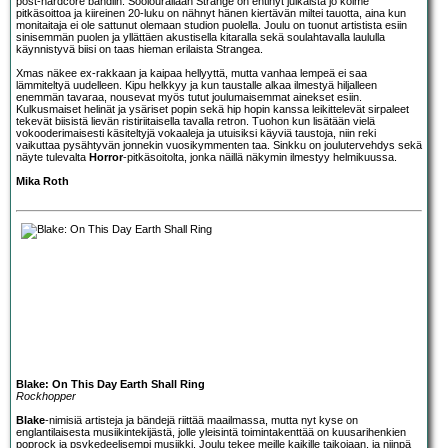
post-hardcore bändiin. Soolourallaan Strange on ehtinyt julkaista jo kolme
pitkäsoittoa ja kiireinen 20-luku on nähnyt hänen kiertävän miltei tauotta, aina kun
monitaitaja ei ole sattunut olemaan studion puolella. Joulu on tuonut artistista esiin
sinisemmän puolen ja yllättäen akustisella kitaralla sekä soulahtavalla laululla
käynnistyvä biisi on taas hieman erilaista Strangea.
Xmas näkee ex-rakkaan ja kaipaa hellyyttä, mutta vanhaa lempeä ei saa
lämmiteltyä uudelleen. Kipu helkkyy ja kun taustalle alkaa ilmestyä hiljalleen
enemmän tavaraa, nousevat myös tutut joulumaisemmat ainekset esiin.
Kulkusmaiset helinät ja ysäriset popin sekä hip hopin kanssa leikittelevät sirpaleet
tekevät biisistä lievän ristiriitaisella tavalla retron. Tuohon kun lisätään vielä
vokooderimaisesti käsiteltyjä vokaaleja ja utuisiksi käyviä taustoja, niin reki
vaikuttaa pysähtyvän jonnekin vuosikymmenten taa. Sinkku on joulutervehdys sekä
näyte tulevalta
Horror
-pitkäsoitolta, jonka näillä näkymin ilmestyy helmikuussa.
Mika Roth
Blake: On This Day Earth Shall Ring
Rockhopper
Blake
-nimisiä artisteja ja bändejä riittää maailmassa, mutta nyt kyse on
englantilaisesta musiikintekijästä, jolle yleisintä toimintakenttää on kuusarihenkien
poprock ja psykedeelisempi musiikki. Joulu tekee meille kaikille taikojaan, ja niinpä