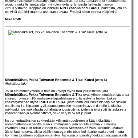
mojovan yllätyksen sisältänyt joulumusapiiras sai läikyttämään ensi kosketuksella
glögit rinnuksille, mutta sittemmin olen löytänyt lyhyestä hetkestä mainion
virnuiluystävän. Kappale on lohkaisu
NIN Lessons and Carols
-paketista, jota en
ole vielä tätä kirjoittaessa uskaltanut avata. Ehkäpä sitten tuossa välipäivinä…
Mika Roth
Mönninkäiset, Pekka Toivonen Ensemble & Tixa: Kuusi (otto 6)
Alakulttuuritalo
Joulu tuo monet yhteen ja näin on käynyt myös tällä joulusinkulla, jolla
Mönninkäiset,
Pekka Toivonen Ensemble
& Tixa
ovat lyöneet neulaiset latvansa
yhteen. Toivosen 10-vuotissäveltäjäjuhlakonsertti lähestyy ja tuolloin kokee
ensiesityksensä myös
PUUTOOPPERA
, josta tämä jouluiseksikin taipuva sinkku
on pilkottu irti. Kipaleen tyyli asettuu jonnekin modernin jazzin tienoille ja oksilta
roikkuukin jos jonkinlaista puhallinta ja jousisoitinta, joiden lisäksi soitinlistauksesta
löytyvät piano ja lyömäsoittimet, sekä tietysti oksat ja puut.
Instrumentaalibiisi on sykkeeltään villimmän puoleinen ja käännöksiltään
arvaamattomaksi osoittautuva kummajainen, jolla on sitä samaa kuumeista
levottomuutta kuin reilun vuoden takaisella
Sketches of Pain
-albumilla. Matalat
äänet kuumottavat alla ja päälle nousevat niin oboe kuin baritonisaksofoni, mutta
homman todellinen voittaja on tiimityö. Äänessä on peräti yhdeksän soittajaa ja silti