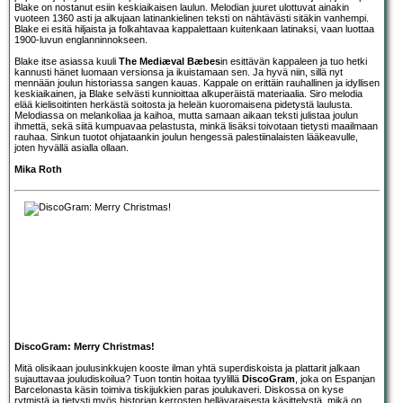
Blake on nostanut esiin keskiaikaisen laulun. Melodian juuret ulottuvat ainakin
vuoteen 1360 asti ja alkujaan latinankielinen teksti on nähtävästi sitäkin vanhempi.
Blake ei esitä hiljaista ja folkahtavaa kappalettaan kuitenkaan latinaksi, vaan luottaa
1900-luvun englanninnokseen.
Blake itse asiassa kuuli
The Mediæval Bæbes
in esittävän kappaleen ja tuo hetki
kannusti hänet luomaan versionsa ja ikuistamaan sen. Ja hyvä niin, sillä nyt
mennään joulun historiassa sangen kauas. Kappale on erittäin rauhallinen ja idyllisen
keskiaikainen, ja Blake selvästi kunnioittaa alkuperäistä materiaalia. Siro melodia
elää kielisoitinten herkästä soitosta ja heleän kuoromaisena pidetystä laulusta.
Melodiassa on melankoliaa ja kaihoa, mutta samaan aikaan teksti julistaa joulun
ihmettä, sekä siitä kumpuavaa pelastusta, minkä lisäksi toivotaan tietysti maailmaan
rauhaa. Sinkun tuotot ohjataankin joulun hengessä palestiinalaisten lääkeavulle,
joten hyvällä asialla ollaan.
Mika Roth
DiscoGram: Merry Christmas!
Mitä olisikaan joulusinkkujen kooste ilman yhtä superdiskoista ja plattarit jalkaan
sujauttavaa jouludiskoilua? Tuon tontin hoitaa tyylillä
DiscoGram
, joka on Espanjan
Barcelonasta käsin toimiva tiskijukkien paras joulukaveri. Diskossa on kyse
rytmistä ja tietysti myös historian kerrosten hellävaraisesta käsittelystä, mikä on