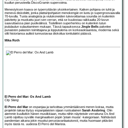
kuullun perusteella DiscoGramin supervoima.
Menestyksen kaava on typerryttävän yksinkertainen. Kaiken pohjana on tuhti ja
menevä diskobiitti, jonka plattaripohjaiset menokengät on luotu jo supergroovaavalla
70-luvulla. Tuota analogista ja viulukoneiden tukevoittamaa soundia on kuitenkin
päivitetty ja muokattu juuri sen verran, että se kuulostaa raikkaalta 20-luvun
saavuttaessa pian puolivälinsä. Todellinen superherkku on kuitenkin tutun
joululaulun sulauttaminen mukaan. Tässä tapauksessa
Jingle Bells
palvelee
punaisten palasten toimittajana ja lopputulema on korkeaoktaanista, modernia sekä
silti historiansa auliisti tunnustavaa diskoilua tonttulakki päässä.
Mika Roth
El Perro del Mar: Ox And Lamb
City Slang
El Perro del Mar
on espanjaa ja tarkoittaa ymmärtääkseni meren koiraa, mutta
projektin takaa löytyy espanjalaisten sijaan ruotsalainen
Sarah Assbring
. Olin
aiemmin kuullutkin hänen musiikkiaan, mutta niihin näytteisiin verrattuna Ox And
Lamb sijoittuu syvälle marginaalisen popin ’jotain muuta’ -kategoriaan. Nähtävästi
pandemian aikana jokin muuttui perustavanlaatuisesti, mutta huomaan pitäväni
myös tästä ns. uudesta El Perro del Marista.