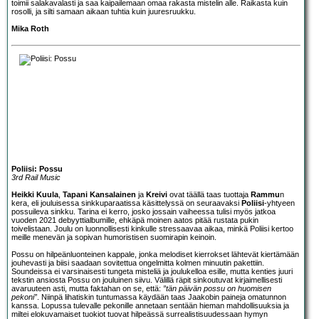
toimii salakavalasti ja saa kaipailemaan omaa rakasta mistelin alle. Raikasta kuin
rosolli, ja silti samaan aikaan tuhtia kuin juuresruukku.
Mika Roth
Poliisi: Possu
3rd Rail Music
Heikki Kuula
,
Tapani Kansalainen
ja
Kreivi
ovat täällä taas tuottaja
Rammu
n
kera, eli jouluisessa sinkkuparaatissa käsittelyssä on seuraavaksi
Poliisi
-yhtyeen
possuileva sinkku. Tarina ei kerro, josko jossain vaiheessa tulisi myös jatkoa
vuoden 2021 debyyttialbumille, ehkäpä moinen aatos pitää rustata pukin
toivelistaan. Joulu on luonnollisesti kinkulle stressaavaa aikaa, minkä Poliisi kertoo
meille menevän ja sopivan humoristisen suomirapin keinoin.
Possu on hilpeänluonteinen kappale, jonka melodiset kierrokset lähtevät kiertämään
jouhevasti ja biisi saadaan sovitettua ongelmitta kolmen minuutin pakettiin.
Soundeissa ei varsinaisesti tungeta misteliä ja joulukelloa esille, mutta kenties juuri
tekstin ansiosta Possu on jouluinen siivu. Välillä räpit sinkoutuvat kirjaimellisesti
avaruuteen asti, mutta faktahan on se, että:
”tän päivän possu on huomisen
pekoni”
. Niinpä lihatiskin tuntumassa käydään taas Jaakobin paineja omatunnon
kanssa. Lopussa tulevalle pekonille annetaan sentään hieman mahdollisuuksia ja
miltei elokuvamaiset tuokiot tuovat hilpeässä surrealistisuudessaan hymyn