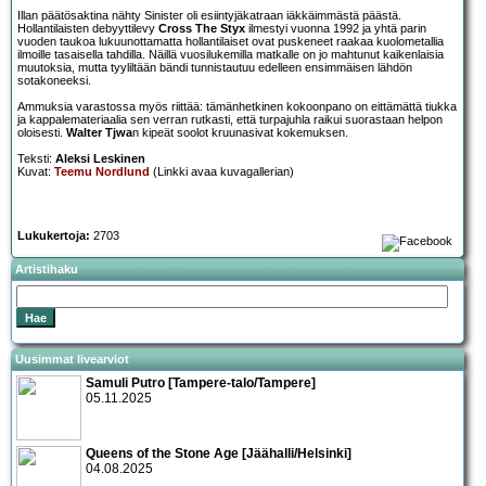
Illan päätösaktina nähty Sinister oli esiintyjäkatraan iäkkäimmästä päästä.
Hollantilaisten debyyttilevy
Cross The Styx
ilmestyi vuonna 1992 ja yhtä parin
vuoden taukoa lukuunottamatta hollantilaiset ovat puskeneet raakaa kuolometallia
ilmoille tasaisella tahdilla. Näillä vuosilukemilla matkalle on jo mahtunut kaikenlaisia
muutoksia, mutta tyyliltään bändi tunnistautuu edelleen ensimmäisen lähdön
sotakoneeksi.
Ammuksia varastossa myös riittää: tämänhetkinen kokoonpano on eittämättä tiukka
ja kappalemateriaalia sen verran rutkasti, että turpajuhla raikui suorastaan helpon
oloisesti.
Walter Tjwa
n kipeät soolot kruunasivat kokemuksen.
Teksti:
Aleksi Leskinen
Kuvat:
Teemu Nordlund
(Linkki avaa kuvagallerian)
Lukukertoja:
2703
Artistihaku
Uusimmat livearviot
Samuli Putro [Tampere-talo/Tampere]
05.11.2025
Queens of the Stone Age [Jäähalli/Helsinki]
04.08.2025