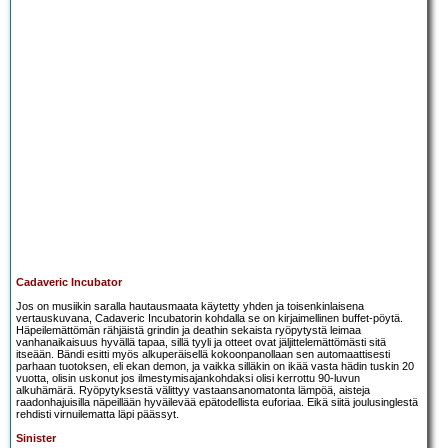
Cadaveric Incubator
Jos on musiikin saralla hautausmaata käytetty yhden ja toisenkinlaisena
vertauskuvana, Cadaveric Incubatorin kohdalla se on kirjaimellinen buffet-pöytä.
Häpeilemättömän rähjäistä grindin ja deathin sekaista ryöpytystä leimaa
vanhanaikaisuus hyvällä tapaa, sillä tyyli ja otteet ovat jäljittelemättömästi sitä
itseään. Bändi esitti myös alkuperäisellä kokoonpanollaan sen automaattisesti
parhaan tuotoksen, eli ekan demon, ja vaikka silläkin on ikää vasta hädin tuskin 20
vuotta, olisin uskonut jos ilmestymisajankohdaksi olisi kerrottu 90-luvun
alkuhämärä. Ryöpytyksestä välittyy vastaansanomatonta lämpöä, aisteja
raadonhajuisilla näpeillään hyväilevää epätodellista euforiaa. Eikä siitä joulusinglestä
rehdisti virnuilematta läpi päässyt.
Sinister