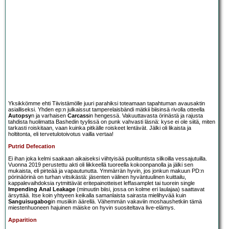
Yksikkömme ehti Tiivistämölle juuri parahiksi toteamaan tapahtuman avausaktin
asialliseksi. Yhden ep:n julkaissut tamperelaisbändi mätkii biisinsä rivolla otteella
Autopsy
n ja varhaisen
Carcass
in hengessä. Vakuuttavasta örinästä ja rajusta
tahdista huolimatta Bashedin tyylissä on punk vahvasti läsnä: kyse ei ole siitä, miten
tarkasti roiskitaan, vaan kuinka pitkälle roiskeet lentävät. Jälki oli likaista ja
holtitonta, eli tervetulotoivotus vailla vertaa!
Putrid Defecation
Ei ihan joka kelmi saakaan aikaiseksi viihtyisää puolituntista silkoilla vessajutuilla.
Vuonna 2019 perustettu akti oli liikkeellä tuoreella kokoonpanolla ja jälki sen
mukaista, eli pirteää ja vapautunutta. Ymmärrän hyvin, jos jonkun makuun PD:n
pörinäörinä on turhan vitsikästä: jäsenten välinen hyväntuulinen kuittailu,
kappalevaihdoksia rytmittävät eritepainotteiset leffasamplet tai tuorein single
Impending Anal Leakage
(minuutin biisi, jossa on kolme eri laulajaa) saattavat
ärsyttää. Itse koin yhtyeen keikalla samanlaista sairasta mielihyvää kuin
Sanguisugabog
in musiikin äärellä. Vähemmän vakaviin moshaushetkiin tämä
miestenhuoneen hajuinen mäiske on hyvin suositeltava live-elämys.
Apparition