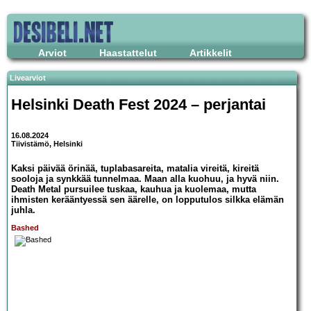
Arviot
Haastattelut
Artikkelit
Livearviot
Helsinki Death Fest 2024 – perjantai
16.08.2024
Tiivistämö, Helsinki
Kaksi päivää örinää, tuplabasareita, matalia vireitä, kireitä
sooloja ja synkkää tunnelmaa. Maan alla kuohuu, ja hyvä niin.
Death Metal pursuilee tuskaa, kauhua ja kuolemaa, mutta
ihmisten kerääntyessä sen äärelle, on lopputulos silkka elämän
juhla.
Bashed