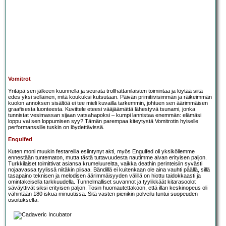
Vomitrot
Yritäpä sen jälkeen kuunnella ja seurata trollhättanilaisten toimintaa ja löytää siitä
edes yksi sellainen, mitä koukuksi kutsutaan. Päivän primitiivisimmän ja räikeimmän
kuolon annoksen sisältöä ei tee mieli kuvailla tarkemmin, johtuen sen äärimmäisen
graafisesta luonteesta. Kuvittele eteesi vääjäämättä lähestyvä tsunami, jonka
tunnistat vesimassan sijaan vatsahapoksi – kumpi lannistaa enemmän: elämäsi
loppu vai sen loppumisen syy? Tämän parempaa kiteytystä Vomitrotin hyiselle
performanssille tuskin on löydettävissä.
Engulfed
Kuten moni muukin festareilla esiintynyt akti, myös Engulfed oli yksiköllemme
ennestään tuntematon, mutta tästä tuttavuudesta nautimme aivan erityisen paljon.
Turkkilaiset toimittivat asiansa krumeluureitta, vaikka deathin perinteisiin syvästi
nojaavassa tyylissä niitäkin piisaa. Bändillä ei kuitenkaan ole aina vauhti päällä, sillä
tasapaino teknisen ja melodisen äärimmäisyyden välillä on hiottu taidokkaasti ja
omintakeisella tarkkuudella. Tunnelmalliset suvannot ja tyylikkäät kitarasoolot
säväyttivät siksi erityisen paljon. Tosin huomautettakoon, että illan keskinopeus oli
vähintään 180 iskua minuutissa. Sitä vasten pienikin polveilu tuntui suopeuden
osoitukselta.