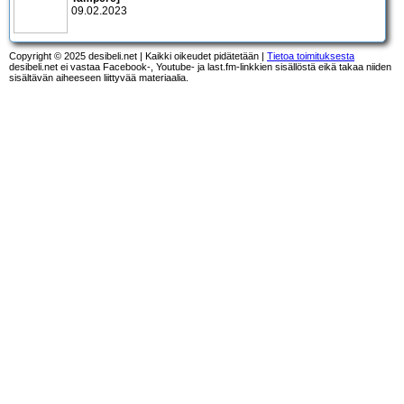
09.02.2023
Copyright © 2025 desibeli.net | Kaikki oikeudet pidätetään |
Tietoa toimituksesta
desibeli.net ei vastaa Facebook-, Youtube- ja last.fm-linkkien sisällöstä eikä takaa niiden
sisältävän aiheeseen liittyvää materiaalia.