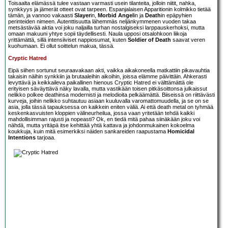
Toisaalta elämässä tulee vastaan varmasti usein tilanteita, jolloin niitit, nahka,
synkkyys ja jämerät otteet ovat tarpeen. Espanjalaisen Apparitionin kolmikko tietää
tämän, ja vannoo vakaasti
Slayer
in,
Morbid Angel
in ja
Death
in epäpyhien
perinteiden nimeen. Autenttisuutta lähemmäs neljänkymmenen vuoden takaa
metsästävää aktia voi joku naljailla turhan nostalgiseksi larppauskerhoksi, mutta
omaan makuuni yhtye sopii täydellisesti. Naula upposi otsalohkoon liikoja
yrittämättä, sillä intensiiviset nappiosumat, kuten
Soldier of Death
saavat veren
kuohumaan. Ei ollut soittelun makua, tässä.
Cryptic Hatred
Eipä siihen sortunut seuraavakaan akti, vaikka aikakoneella matkattiin pikavauhtia
takaisin näihin synkkiin ja brutaaleihin aikoihin, joissa elämme päivittäin. Ahkerasti
levyttävä ja keikkaileva paikallinen hienous Cryptic Hatred ei välttämättä ole
erityisen säväyttävä näky lavalla, mutta vastikään toisen pitkäsoittonsa julkaissut
nelikko polkee deathinsa modernisti ja melodioita pelkäämättä. Biiseissä on riittävästi
kurveja, joihin nelikko suhtautuu asiaan kuuluvalla varomattomuudella, ja se on se
asia, jolla tässä tapauksessa on kaikkein eniten väliä. Ai että death metal on tyhmää
keskenkasvuisten kloppien välineurheilua, jossa vaan yritetään tehdä kaikki
mahdollisimman rajusti ja nopeasti? Ok, en tiedä mitä pahaa siinäkään joku voi
nähdä, mutta yritäpä itse kehittää yhtä kattava ja johdonmukainen kokoelma
koukkuja, kuin mitä esimerkiksi näiden sankareiden raapustama
Homicidal
Intentions
tarjoaa.