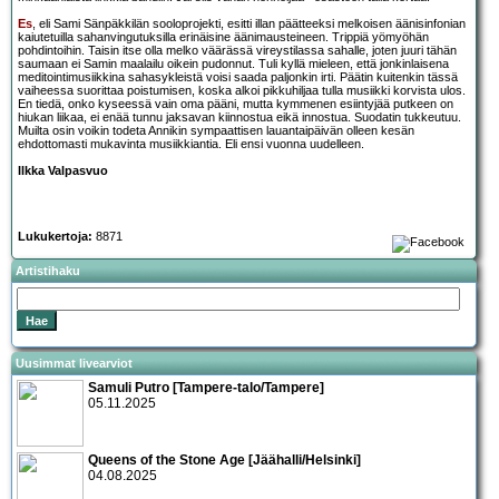
Es
, eli Sami Sänpäkkilän sooloprojekti, esitti illan päätteeksi melkoisen äänisinfonian
kaiutetuilla sahanvingutuksilla erinäisine äänimausteineen. Trippiä yömyöhän
pohdintoihin. Taisin itse olla melko väärässä vireystilassa sahalle, joten juuri tähän
saumaan ei Samin maalailu oikein pudonnut. Tuli kyllä mieleen, että jonkinlaisena
meditointimusiikkina sahasykleistä voisi saada paljonkin irti. Päätin kuitenkin tässä
vaiheessa suorittaa poistumisen, koska alkoi pikkuhiljaa tulla musiikki korvista ulos.
En tiedä, onko kyseessä vain oma pääni, mutta kymmenen esiintyjää putkeen on
hiukan liikaa, ei enää tunnu jaksavan kiinnostua eikä innostua. Suodatin tukkeutuu.
Muilta osin voikin todeta Annikin sympaattisen lauantaipäivän olleen kesän
ehdottomasti mukavinta musiikkiantia. Eli ensi vuonna uudelleen.
Ilkka Valpasvuo
Lukukertoja:
8871
Artistihaku
Uusimmat livearviot
Samuli Putro [Tampere-talo/Tampere]
05.11.2025
Queens of the Stone Age [Jäähalli/Helsinki]
04.08.2025