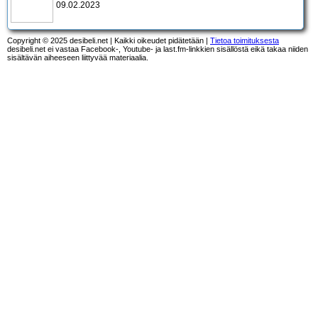
09.02.2023
Copyright © 2025 desibeli.net | Kaikki oikeudet pidätetään |
Tietoa toimituksesta
desibeli.net ei vastaa Facebook-, Youtube- ja last.fm-linkkien sisällöstä eikä takaa niiden
sisältävän aiheeseen liittyvää materiaalia.