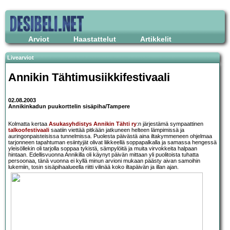
Arviot
Haastattelut
Artikkelit
Livearviot
Annikin Tähtimusiikkifestivaali
02.08.2003
Annikinkadun puukorttelin sisäpiha/Tampere
Kolmatta kertaa
Asukasyhdistys Annikin Tähti ry
:n järjestämä sympaattinen
talkoofestivaali
saatiin viettää pitkään jatkuneen helteen lämpimissä ja
auringonpaisteisissa tunnelmissa. Puolesta päivästä aina iltakymmeneen ohjelmaa
tarjonneen tapahtuman esiintyjät olivat liikkeellä soppapalkalla ja samassa hengessä
yleisöllekin oli tarjolla soppaa tykistä, sämpylöitä ja muita virvokkeita halpaan
hintaan. Edellisvuonna Annikilla oli käynyt päivän mittaan yli puolitoista tuhatta
persoonaa, tänä vuonna ei kyllä minun arvioni mukaan päästy aivan samoihin
lukemiin, tosin sisäpihaalueella riitti vilinää koko iltapäivän ja illan ajan.