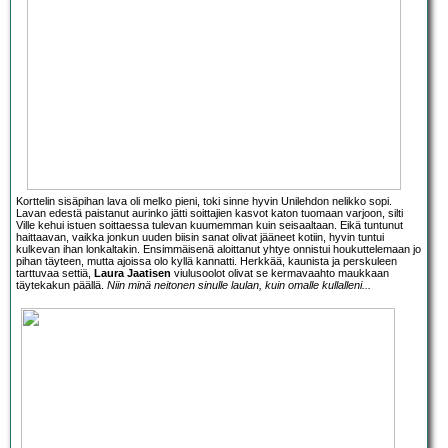
Korttelin sisäpihan lava oli melko pieni, toki sinne hyvin Unilehdon nelikko sopi.
Lavan edestä paistanut aurinko jätti soittajien kasvot katon tuomaan varjoon, silti
Ville kehui istuen soittaessa tulevan kuumemman kuin seisaaltaan. Eikä tuntunut
haittaavan, vaikka jonkun uuden biisin sanat olivat jääneet kotiin, hyvin tuntui
kulkevan ihan lonkaltakin. Ensimmäisenä aloittanut yhtye onnistui houkuttelemaan jo
pihan täyteen, mutta ajoissa olo kyllä kannatti. Herkkää, kaunista ja perskuleen
tarttuvaa settiä,
Laura Jaatisen
viulusoolot olivat se kermavaahto maukkaan
täytekakun päällä.
Niin minä neitonen sinulle laulan, kuin omalle kullalleni...