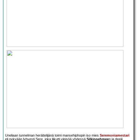
Uneliaan tunnelman herättelijänä toimi mansehiphopin iso mies
Seremoniamestari
eli nykyään lyhyesti Sere, joka liikutti yleisöä yhdessä
Silkinpehmee
n ja deejii