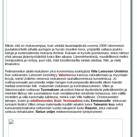
Mikäs sitä on mukavampaa, kuin viettää lauantaipäivää vuonna 1908 rakennetun
puutalokorttelin pihalla auringon ja hyvän musiikin kera, ympärillä valtava joukko
tuttuja ja tuntemattomia mukavia ihmisiä. Kukaan ei kysele juomisistasi, enkä nähnyt
yhtä ainoaa järjestyshäiriötä koko illan aikana. Lämminhenkistä, musiikillisesti melko
monipuolista ja rentoa, juuri sitä, mitä kesäfestarilta sietää odottaa. Niin, ja vielä
ilmaiseksi.
Pelimanneilun aloitti etukäteen yksi kovimmista esiintyjistä
Ville Leinosen Unilehto
.
Kun nokkamies Leinonen keskitttyy
Valumo
nsa kanssa rokkailemaan ja myymään
levyjä, toimii Unilehto nimensä mukaisesti rauhallisemmissa tunnelmissa. Jo
soitinarsenaalin perusteella neljän hengen kokoonpanolla liikkeellä olleen bändin
mieltää enemmän folk -maisemiin viuluineen ja kontrabassoineen. Villen ja
Valumossakin soittavan
Tuomaksen
akustiset kitarat täydentävät pelivälineistön ja
meininki liikkuu niin suomalaisen kuin venäläisenkin iskelmän kimpussa, toki välillä
revitellen ja sillä karismalla tulkittuna, minkä vain Ville hallitsee. Onnistuneiden
lainojen, kuten jo
edellisvuoden Aisti- festivaalista
tuttu
Emmanuelle
-elokuvan
tunnarin lisäksi Villen omaa materiaalia kuultiin ainakin tuore
Taiwanin kuu
sekä
kansanopistoaikoina seitsemän vuotta takaperin luotu
Raastin
, joka vakuutti
setissä riehakkaine,
Sielun veljet
mieleennostavine tykityksineen.