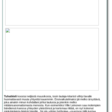
Tuhatkieli
koostui neljästä muusikosta, tosin laulaja-kitaristi viihtyi lavalle
huomattavasti muuta yhtyettä kauemmin. Ensivaikutelmaksi jäi melko ärsyttävä,
joka ainakin minun kohdallani johtui laulusta ja jotenkin melko
mitäänsanomattomasta menosta. Kun esimerkiksi Ville Leinonen saa molempien
bändiensä kanssa yhteyden yleisöönsä ja karismaa riittää, en nyt kokenut
minkäänlaista linkkiä bändiin. Jäi siis vähän hohhoijaa –osastoon tällä kertaa.