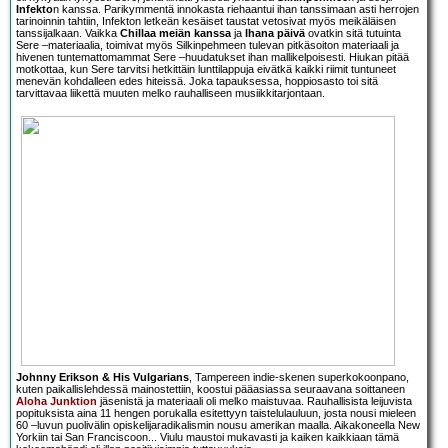
Infekto
n kanssa. Parikymmentä innokasta riehaantui ihan tanssimaan asti herrojen
tarinoinnin tahtiin, Infekton letkeän kesäiset taustat vetosivat myös meikäläisen
tanssijalkaan. Vaikka
Chillaa meiän kanssa
ja
Ihana päivä
ovatkin sitä tutuinta
Sere –materiaalia, toimivat myös Silkinpehmeen tulevan pitkäsoiton materiaali ja
hivenen tuntemattomammat Sere –huudatukset ihan mallikelpoisesti. Hiukan pitää
motkottaa, kun Sere tarvitsi hetkittäin lunttilappuja eivätkä kaikki riimit tuntuneet
menevän kohdalleen edes hiteissä. Joka tapauksessa, hoppiosasto toi sitä
tarvittavaa liikettä muuten melko rauhalliseen musiikkitarjontaan.
Johnny Erikson & His Vulgarians
, Tampereen indie-skenen superkokoonpano,
kuten paikallislehdessä mainostettiin, koostui pääasiassa seuraavana soittaneen
Aloha Junktion
jäsenistä ja materiaali oli melko maistuvaa. Rauhallisista leijuvista
popituksista aina 11 hengen porukalla esitettyyn taistelulauluun, josta nousi mieleen
60 –luvun puolivälin opiskelijaradikalismin nousu amerikan maalla. Aikakoneella New
Yorkiin tai San Franciscoon... Viulu maustoi mukavasti ja kaiken kaikkiaan tämä