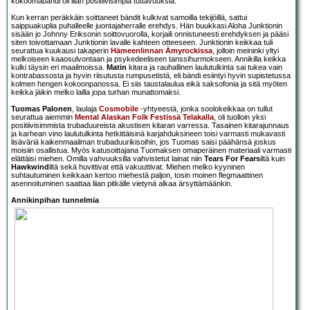
kokoomabändi oli illan positiivisimpia tuttavuuksia.
Kun kerran peräkkäin soittaneet bändit kulkivat samoilla tekijöillä, sattui
saippuakuplia puhalleelle juontajaherralle erehdys. Hän buukkasi Aloha Junktionin
sisään jo Johnny Eriksonin soittovuorolla, korjaili onnistuneesti erehdyksen ja pääsi
siten toivottamaan Junktionin lavalle kahteen otteeseen. Junktionin keikkaa tuli
seurattua kuukausi takaperin
Hämeenlinnan Ämyrockissa
, jolloin meininki yltyi
melkoiseen kaaosulvontaan ja psykedeeliseen tanssihurmokseen. Annikilla keikka
kulki täysin eri maailmoissa.
Matin
kitara ja rauhallinen laulutulkinta sai tukea vain
kontrabassosta ja hyvin riisutusta rumpusetistä, eli bändi esiintyi hyvin supistetussa
kolmen hengen kokoonpanossa. Ei siis taustalaulua eikä saksofonia ja sitä myöten
keikka jäikin melko lailla jopa turhan munattomaksi.
Tuomas Palonen
, laulaja
Cosmobile
-yhtyeestä, jonka soolokeikkaa on tullut
seurattua aiemmin
Mental Alaskan Folk Festissä Telakalla
, oli tuolloin yksi
positiivisimmista trubaduureista akustisen kitaran varressa. Tasainen kitarajunnaus
ja karhean vino laulutulkinta hetkittäisinä karjahduksineen toisi varmasti mukavasti
lisäväriä kaikenmaailman trubaduurikisoihin, jos Tuomas saisi päähänsä joskus
moisiin osallistua. Myös katusoittajana Tuomaksen omaperäinen materiaali varmasti
elättäisi miehen. Omilla vahvuuksilla vahvistetut lainat niin
Tears For Fears
iltä kuin
Hawkwind
iltä sekä huvittivat että vakuuttivat. Miehen melko kyyninen
suhtautuminen keikkaan kertoo miehestä paljon, tosin moinen flegmaattinen
asennoituminen saattaa liian pitkälle vietynä alkaa ärsyttämäänkin.
Annikinpihan tunnelmia