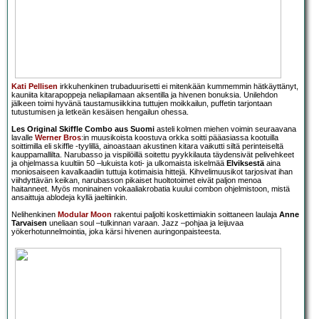
Kati Pellisen
irkkuhenkinen trubaduurisetti ei mitenkään kummemmin hätkäyttänyt,
kauniita kitarapoppeja neliapilamaan aksentilla ja hivenen bonuksia. Unilehdon
jälkeen toimi hyvänä taustamusiikkina tuttujen moikkailun, puffetin tarjontaan
tutustumisen ja letkeän kesäisen hengailun ohessa.
Les Original Skiffle Combo aus Suomi
asteli kolmen miehen voimin seuraavana
lavalle
Werner Bros
:in muusikoista koostuva orkka soitti pääasiassa kootuilla
soittimilla eli skiffle -tyylillä, ainoastaan akustinen kitara vaikutti siltä perinteiseltä
kauppamallilta. Narubasso ja vispilöillä soitettu pyykkilauta täydensivät pelivehkeet
ja ohjelmassa kuultiin 50 –lukuista koti- ja ulkomaista iskelmää
Elviksestä
aina
moniosaiseen kavalkaadiin tuttuja kotimaisia hittejä. Kihvelimuusikot tarjosivat ihan
viihdyttävän keikan, narubasson pikaiset huoltotoimet eivät paljon menoa
haitanneet. Myös moninainen vokaaliakrobatia kuului combon ohjelmistoon, mistä
ansaittuja ablodeja kyllä jaeltiinkin.
Nelihenkinen
Modular Moon
rakentui paljolti koskettimiakin soittaneen laulaja
Anne
Tarvaisen
uneliaan soul –tulkinnan varaan. Jazz –pohjaa ja leijuvaa
yökerhotunnelmointia, joka kärsi hivenen auringonpaisteesta.