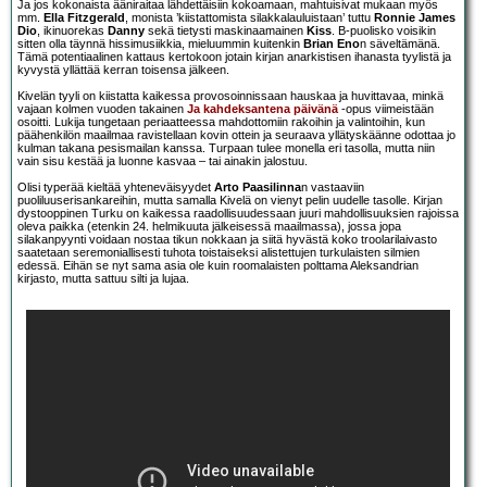
Ja jos kokonaista ääniraitaa lähdettäisiin kokoamaan, mahtuisivat mukaan myös
mm.
Ella Fitzgerald
, monista ’kiistattomista silakkalauluistaan’ tuttu
Ronnie James
Dio
, ikinuorekas
Danny
sekä tietysti maskinaamainen
Kiss
. B-puolisko voisikin
sitten olla täynnä hissimusiikkia, mieluummin kuitenkin
Brian Eno
n säveltämänä.
Tämä potentiaalinen kattaus kertokoon jotain kirjan anarkistisen ihanasta tyylistä ja
kyvystä yllättää kerran toisensa jälkeen.
Kivelän tyyli on kiistatta kaikessa provosoinnissaan hauskaa ja huvittavaa, minkä
vajaan kolmen vuoden takainen
Ja kahdeksantena päivänä
-opus viimeistään
osoitti. Lukija tungetaan periaatteessa mahdottomiin rakoihin ja valintoihin, kun
päähenkilön maailmaa ravistellaan kovin ottein ja seuraava yllätyskäänne odottaa jo
kulman takana pesismailan kanssa. Turpaan tulee monella eri tasolla, mutta niin
vain sisu kestää ja luonne kasvaa – tai ainakin jalostuu.
Olisi typerää kieltää yhteneväisyydet
Arto Paasilinna
n vastaaviin
puoliluuserisankareihin, mutta samalla Kivelä on vienyt pelin uudelle tasolle. Kirjan
dystooppinen Turku on kaikessa raadollisuudessaan juuri mahdollisuuksien rajoissa
oleva paikka (etenkin 24. helmikuuta jälkeisessä maailmassa), jossa jopa
silakanpyynti voidaan nostaa tikun nokkaan ja siitä hyvästä koko troolarilaivasto
saatetaan seremoniallisesti tuhota toistaiseksi alistettujen turkulaisten silmien
edessä. Eihän se nyt sama asia ole kuin roomalaisten polttama Aleksandrian
kirjasto, mutta sattuu silti ja lujaa.