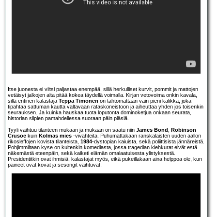
Itse juonesta ei viitsi paljastaa enempää, sillä herkulliset kurvit, pommit ja mattojen
vetäisyt jalkojen alta pitää kokea täydellä voimalla. Kirjan vetovoima onkin kavala,
sillä entinen kalastaja
Teppa Timonen
on tahtomattaan vain pieni kalikka, joka
tipahtaa sattuman kautta valtavaan rataskoneistoon ja aiheuttaa yhden jos toisenkin
seurauksen. Ja kuinka hauskaa tuota loputonta dominoketjua onkaan seurata,
historian siipien pamahdellessa suoraan päin pläsiä.
Tyyli vaihtuu tilanteen mukaan ja mukaan on saatu niin
James Bond
,
Robinson
Crusoe
kuin
Kolmas mies
-vivahteita. Puhumattakaan ranskalaisten uuden aallon
rikosleffojen kovista tilanteista,
1984
-dystopian kaiuista, sekä poliittisista jännäreistä.
Pohjimmiltaan kyse on kuitenkin komediasta, jossa tragedian kiehkurat eivät estä
näkemästä eteenpäin, sekä kaiketi elämän omalaatuisesta ylistyksestä.
Presidentitkin ovat ihmisiä, kalastajat myös, eikä pukeillakaan aina helppoa ole, kun
paineet ovat kovat ja sesongit vaihtuvat.