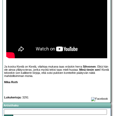
Ja koska Kivelä on Kivelä, vilahtaa mukana taas eräskin herra
Sihvonen
. Eikä hän
ole ainoa yllätysvieras, jonka myötä tekisi taas mieli huutaa:
Minä tiesin sen!
Kivelä
tekeekin sen kaliiberin kirjoja, että soisi pukkien kontteihin päätyvän näitä
mahdollisimman monia.
Mika Roth
Lukukertoja:
3291
Artistihaku