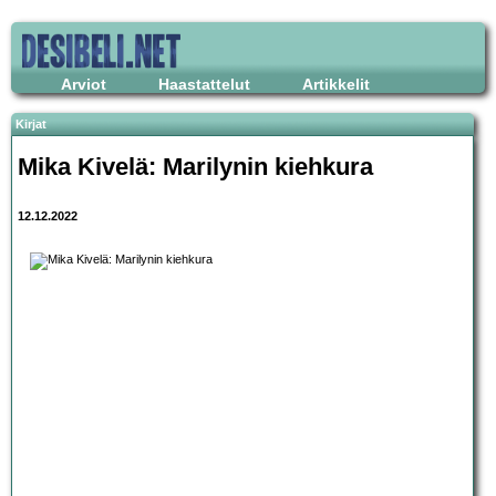
Arviot
Haastattelut
Artikkelit
Kirjat
Mika Kivelä: Marilynin kiehkura
12.12.2022