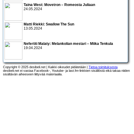
Taina West: Movetron – Romeosta Juliaan
24.05.2024
Matti Riekki: Swallow The Sun
13.05.2024
Nefertiti Malaty: Melankolian mestari – Miika Tenkula
19.04.2024
Copyright © 2025 desibeli.net | Kaikki oikeudet pidätetään |
Tietoa toimituksesta
desibeli.net ei vastaa Facebook-, Youtube- ja last.fm-linkkien sisällöstä eikä takaa niiden
sisältävän aiheeseen liittyvää materiaalia.