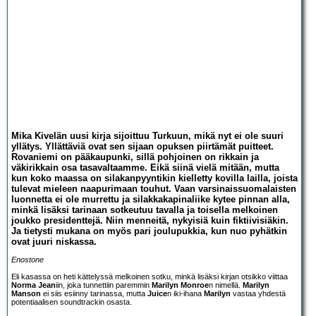
Mika Kivelän uusi kirja sijoittuu Turkuun, mikä nyt ei ole suuri
yllätys. Yllättäviä ovat sen sijaan opuksen piirtämät puitteet.
Rovaniemi on pääkaupunki, sillä pohjoinen on rikkain ja
väkirikkain osa tasavaltaamme. Eikä siinä vielä mitään, mutta
kun koko maassa on silakanpyyntikin kielletty kovilla lailla, joista
tulevat mieleen naapurimaan touhut. Vaan varsinaissuomalaisten
luonnetta ei ole murrettu ja silakkakapinaliike kytee pinnan alla,
minkä lisäksi tarinaan sotkeutuu tavalla ja toisella melkoinen
joukko presidenttejä. Niin menneitä, nykyisiä kuin fiktiivisiäkin.
Ja tietysti mukana on myös pari joulupukkia, kun nuo pyhätkin
ovat juuri niskassa.
Enostone
Eli kasassa on heti kättelyssä melkoinen sotku, minkä lisäksi kirjan otsikko viittaa
Norma Jean
iin, joka tunnettiin paremmin
Marilyn Monroe
n nimellä.
Marilyn
Manson
ei siis esiinny tarinassa, mutta
Juice
n iki-ihana
Marilyn
vastaa yhdestä
potentiaalisen soundtrackin osasta.