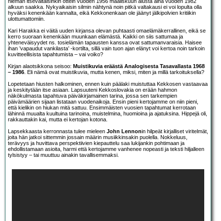
hieman itsevaltaisinkin ottein vuoden 1956 maaliskuun alusta aina vuoden 1982
alkuun saakka. Nykyaikaisin silmin nähtynä noin pitkä valtakausi ei voi lopulta olla
hyväksi kenenkään kannalta, eikä Kekkonenkaan ole jäänyt jälkipolvien kritiikin
ulottumattomiin.
Kari Harakka ei väitä uuden kirjansa olevan puhtaasti omaelämäkerrallinen, eikä se
kerro suoraan kenenkään muunkaan elämästä. Kaikki on siis sattumaa ja
yhteneväisyydet ns. tosielämän tapausten kanssa ovat sattumanvaraisia. Haisee
ihan ’vapaudut vankilasta’ -kortilta, sillä vain tuon ajan elänyt voi kertoa noin tarkoin
kuvitteellisista tapahtumista – vai voiko?
Kirjan alaotsikkona seisoo:
Muistikuvia eräästä Analogisesta Tasavallasta 1968
– 1986
. Eli nämä ovat muistikuvia, mutta kenen, miksi, miten ja millä tarkoituksella?
Lopetetaan hiusten halkominen, ennen kuin päälaki muistuttaa Kekkosen vastaavaa
ja keskitytään itse asiaan. Lapsuuteni Kekkoslovakia on erään hahmon
näkökulmasta tapahtuva päiväkirjamainen tarina, jossa sen tarkempien
päivämäärien sijaan listataan vuodenaikoja. Ensin pieni kertojamme on niin pieni,
että kielikin on hiukan mitä sattuu. Ensimmäisten vuosien tapahtumat kerrotaan
lähinnä muualta kuultuina tarinoina, muistelmina, huomioina ja ajatuksina. Hippejä oli,
rakkauttakin kai, mutta ei kertojan kotona.
Lapsekkaasta kerronnasta tulee mieleen
John Lennon
in hilpeät kirjalliset viritelmät,
joita hän jatkoi sittemmin jossain määrin musiikkinsakin puolella. Nokkeluus,
terävyys ja huvittava perspektiivien kiepauttelu saa lukijankin pohtimaan ja
ehdollistamaan asioita, harmi että kertojamme vanhenee nopeasti ja teksti hiljalleen
tylsistyy – tai muuttuu ainakin tavallisemmaksi.