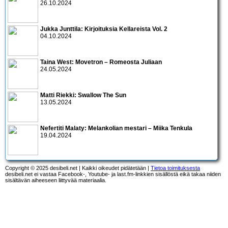
26.10.2024
Jukka Junttila: Kirjoituksia Kellareista Vol. 2
04.10.2024
Taina West: Movetron – Romeosta Juliaan
24.05.2024
Matti Riekki: Swallow The Sun
13.05.2024
Nefertiti Malaty: Melankolian mestari – Miika Tenkula
19.04.2024
Copyright © 2025 desibeli.net | Kaikki oikeudet pidätetään |
Tietoa toimituksesta
desibeli.net ei vastaa Facebook-, Youtube- ja last.fm-linkkien sisällöstä eikä takaa niiden
sisältävän aiheeseen liittyvää materiaalia.