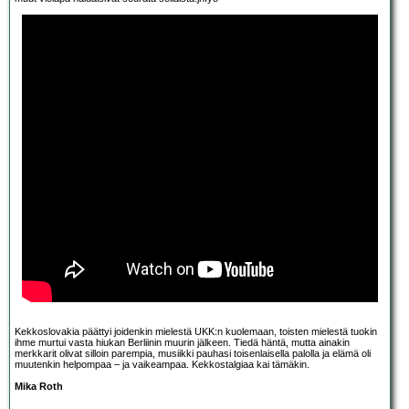
Kekkoslovakia päättyi joidenkin mielestä UKK:n kuolemaan, toisten mielestä tuokin
ihme murtui vasta hiukan Berliinin muurin jälkeen. Tiedä häntä, mutta ainakin
merkkarit olivat silloin parempia, musiikki pauhasi toisenlaisella palolla ja elämä oli
muutenkin helpompaa – ja vaikeampaa. Kekkostalgiaa kai tämäkin.
Mika Roth