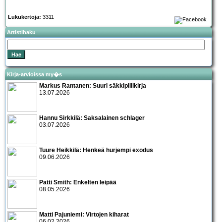
Lukukertoja:
3311
Artistihaku
Kirja-arvioissa my�s
Markus Rantanen: Suuri säkkipillikirja
13.07.2026
Hannu Sirkkilä: Saksalainen schlager
03.07.2026
Tuure Heikkilä: Henkeä hurjempi exodus
09.06.2026
Patti Smith: Enkelten leipää
08.05.2026
Matti Pajuniemi: Virtojen kiharat
06.02.2026