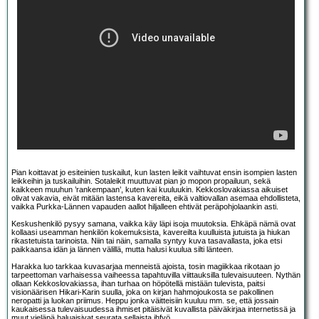
Pian koittavat jo esiteinien tuskailut, kun lasten leikit vaihtuvat ensin isompien lasten
leikkeihin ja tuskailuihin. Sotaleikit muuttuvat pian jo mopon propailuun, sekä
kaikkeen muuhun ’rankempaan’, kuten kai kuuluukin. Kekkoslovakiassa aikuiset
olivat vakavia, eivät mitään lastensa kavereita, eikä valtiovallan asemaa ehdollisteta,
vaikka Purkka-Lännen vapauden aallot hiljalleen ehtivät peräpohjolaankin asti.
Keskushenkilö pysyy samana, vaikka käy läpi isoja muutoksia. Ehkäpä nämä ovat
kollaasi useamman henkilön kokemuksista, kavereilta kuulluista jutuista ja hiukan
rikastetuista tarinoista. Niin tai näin, samalla syntyy kuva tasavallasta, joka etsi
paikkaansa idän ja lännen välillä, mutta halusi kuulua silti länteen.
Harakka luo tarkkaa kuvasarjaa menneistä ajoista, tosin magiikkaa rikotaan jo
tarpeettoman varhaisessa vaiheessa tapahtuvilla viittauksilla tulevaisuuteen. Nythän
ollaan Kekkoslovakiassa, ihan turhaa on höpötellä mistään tulevista, paitsi
visionäärisen Hikari-Karin suulla, joka on kirjan hahmojoukosta se pakollinen
neropatti ja luokan priimus. Heppu jonka väitteisiin kuuluu mm. se, että jossain
kaukaisessa tulevaisuudessa ihmiset pitäisivät kuvallista päiväkirjaa internetissä ja
muut vieläpä haluaisivat seurata sellaista.jhfyö