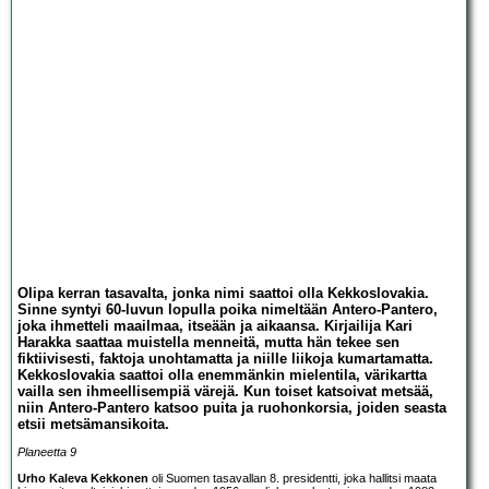
Olipa kerran tasavalta, jonka nimi saattoi olla Kekkoslovakia.
Sinne syntyi 60-luvun lopulla poika nimeltään Antero-Pantero,
joka ihmetteli maailmaa, itseään ja aikaansa. Kirjailija Kari
Harakka saattaa muistella menneitä, mutta hän tekee sen
fiktiivisesti, faktoja unohtamatta ja niille liikoja kumartamatta.
Kekkoslovakia saattoi olla enemmänkin mielentila, värikartta
vailla sen ihmeellisempiä värejä. Kun toiset katsoivat metsää,
niin Antero-Pantero katsoo puita ja ruohonkorsia, joiden seasta
etsii metsämansikoita.
Planeetta 9
Urho Kaleva Kekkonen
oli Suomen tasavallan 8. presidentti, joka hallitsi maata