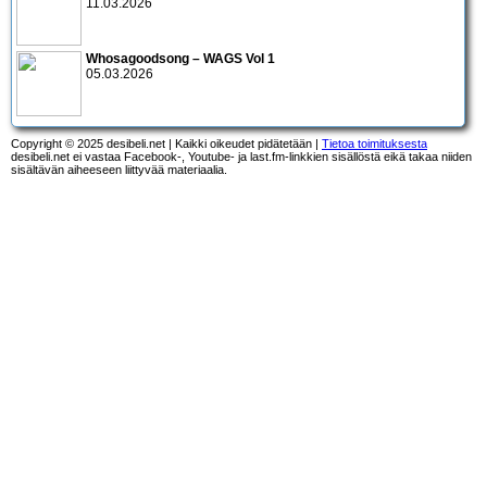
11.03.2026
Whosagoodsong – WAGS Vol 1
05.03.2026
Copyright © 2025 desibeli.net | Kaikki oikeudet pidätetään |
Tietoa toimituksesta
desibeli.net ei vastaa Facebook-, Youtube- ja last.fm-linkkien sisällöstä eikä takaa niiden
sisältävän aiheeseen liittyvää materiaalia.