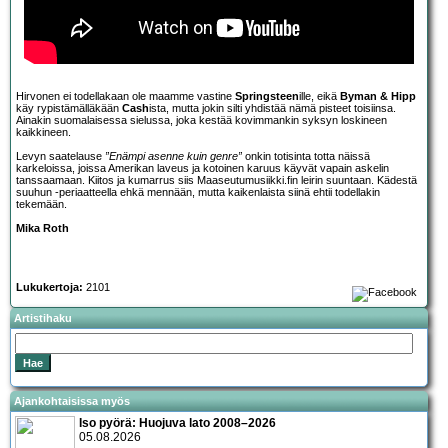
Hirvonen ei todellakaan ole maamme vastine
Springsteen
ille, eikä
Byman & Hipp
käy rypistämälläkään
Cash
ista, mutta jokin silti yhdistää nämä pisteet toisiinsa.
Ainakin suomalaisessa sielussa, joka kestää kovimmankin syksyn loskineen
kaikkineen.
Levyn saatelause
”Enämpi asenne kuin genre”
onkin totisinta totta näissä
karkeloissa, joissa Amerikan laveus ja kotoinen karuus käyvät vapain askelin
tanssaamaan. Kiitos ja kumarrus siis Maaseutumusiikki.fin leirin suuntaan. Kädestä
suuhun -periaatteella ehkä mennään, mutta kaikenlaista siinä ehtii todellakin
tekemään.
Mika Roth
Lukukertoja:
2101
Artistihaku
Ajankohtaisissa myös
Iso pyörä: Huojuva lato 2008–2026
05.08.2026