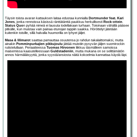
Täysin toista avaran kattauksen laitaa edustaa kunnialla
Dortmunder feat. Kari
Jones
, jonka rennoissa käsissä ränttätänttä paukkuu herkullisesti
Rock-ottein
.
Status Quo
n pyhää nimeä ei lausuta todellakaan turhaan. Toisinaan vähällä pääsee
pitkälle, kun muistaa vain painaa etunojan tappiin saakka. Höröttelyt jätetään
kuitenkin toisille, sillä halvalla huumorilla on lyhyet jäljet.
Masa & Iilimarot
saattaa pamauttaa osuutensa jo rahdun takalaittomaksi, mutta
ainakin
Pomminpurkajien pikkujoulu
jättää muistiin pysyvän jäljen suomirockin
rutistelullaan. Periaatteessa
Tuomas Hirvonen
liikkuu täsmälleen samoissa
maisemissa kaasutelleessaan
Guldstadeniin
, mutta mukana on se selittämätön
annos härmäläisyyttä, jonka syystä/ansiosta näitä kokoelmia kannattaa käydä läpi.