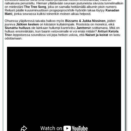
ratkaisuna perusteltu. Hieman yllättävään seuraan joutuneista siivusta tunnelmallisin
on mielestäni
The Tree Song
, joka on samalla heittämällä albumin pisin numero.
Reilusti päälle kuusiminuuttisen progepoprockfolk-hybridin takaa löytyy
Kanadan
Matti
, jonka seurassa kulkisi toinenkin moinen aikaa helposti.
Ohuessa yläpilvessä taivaita halkoo myös
Bizzarro & Jukka Nissinen
, joiden
juureva
Jätkien kesken
on kiistaton kultakimpale. Rootsista on moneksi, eikä
Siunattu hulluus
ole lainkaan hullumpi kantriviisu
Jantters
in soittamana. Mitä on
hulluus ensinnäkään, kun baarin vetovoimalle ei voi enää mitään?
Artturi Ketola
Trio
n leppoisessa soundissa voi jopa hetken uskoa, että
Naiset ja koirat
on luotu
odottamaan.