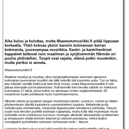
Aika kuluu ja kuluttaa, mutta Maaseutumusiikki.fi pitää lippuaan
korkealla. Yhtiö kokoaa yksiin kansiin kolmannen kerran
kotimaista, juurevampaa musiikkia. Kantri- ja kantrihenkiset
kappaleet taittuvat ison maailman ja syrjäisemmän Härmän eri
puolia yhdistellen. Tuopit ovat vajaita, elämä potkii muutenkin,
mutta periksi ei anneta.
Maaseutumusiikki.fi
Maailma muuttuu ja muuttaa, eikä marginaalisempaan asemaan ajautunut
kotimainen juurevampi musiikki ole tällä hetkellä sitä kuuminta uutta. Tuo on fakta,
jota mitkään nenällä keikkuvat lasit eivät muuta, mutta Maaseutumusiikki.fi vain
jatkaa eteenpäin porskuttamistaan. Kolmannella kierroksella sakkiin on mahtunut
kokonaista 17 biisiä, joista kolme on aiempaan eroten englanninkielisiä. Eli
muutoksen tuulet puhaltavat myös kantrimaisemissa.
Albumin ytimen ja punaisen langan muodostaa kantrin, countryn, rootsin ja näiden
johdannaisten äärellä kaarteleva suomenkielinen tuotanto. Melankolia jyrää
melodisuutta unohtamatta, rempseän leppoisuuden leimatessa toimintaa. Tietysti
tuopit ovat tekstien puolella toisinaan vajaampia, mutta kyllä niitä muistetaan myös
kohotella veren kohistessa korvissa. Kuningas alkoholin aiheuttamien probleemien
ja tempausten ohella lemmen loiskeet ja roiskeet puhuttavat, minkä lisäksi
nostalgiakin pyörähtelee toisinaan nurkastaan esiin – tietysti.
Lontooksi lauletut siivut ovat kaikki peräkkäin kiekon keskivaiheilla, mikä on