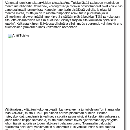
Äänenpaineen kannalta arvioiden toisaalta Antti Tuisku jättää taakseen monituisen
monta metallibändiä. Valoshow, koreografiat ja etenkin desibelimäärät ovat kaikki niin
sanotusti maailmanluokkaa. Kappalemateriaalin sisällöstä voi olla, ja ollaankin
montaa mieltä, mutta jokaista rasittavampaakin renkutusta puolustaa jokin
viihteellinen tai syvempääkin merkitystä sisällään pitävä koukku. Tällä tarkoitetaan
sitä, että olosuhteiden ollessa suotuisat, elämys tarjoaa sitä kuuluisaa ”jokaiselle
jotakin”. Keikasta käteen jäävä osa oli siinä ja silloin myös suurempi, kuin keskiverto
suomalainen ylimielinen mies välttämättä arvaakaan.
Vähänlaisesti yllättäen koko festivaalin kantava teema tuntui olevan ”on ihanaa olla
taas keikalla”, mutta Tuisku piti aiheen ääreltä pidemmän puheen. Elämän
risteyskohdat, pandemia ja vallitseva sotatila assosioituivat keskenään suhteessa,
johon lienee helppo samastua, mutta puhe herätti myös ajattelemaan kyynisyyttä,
johon tässä raportissa todennäköisesti palataan usein. ”Normaaliin paluusta”
huolimatta asiat ovat vähintäänkin huonommin kuin yhteiskuntien sulkeutuessa.