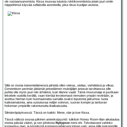
ole vastaansanomista. Kissa muovaa tutuista rokkikoventioista jotain juuri omiin
näppeihinsä käyvää sellaisella asenteella, joka riisuu kuulijan aseista.
Sillä on monia toteemieläimensä piirteitä ollen viekas, utelias, viehättävä ja vilkas.
Geneettisen perimän jättämät petoeläimen muistijäljet antavat tarvittaessa sille
puhtia olla myös juuri niin ärhäkkä, kuin tilanne vaatii. Tämä mourumaija ei juurikaan
lekottele oudolla kerällä, vaan kiertää levottomasti riemuiten ympäri reviiriään, ja
asettuu hieman kuin huomaamatta samalla osaksi loputonta jatkumoa: tuota
katkeamatonta, aina uusiutuvaa neljän soinnun, suoran kompin ja tarttuvan
hokeman ympärille rakentunutta ikiaikaisuutta.
Silmänräpäyksessä: Tässä on kaikki. Mene, näe ja koe Kissa.
Tässä välissä seuraa julkinen anteeksipyyntö: tulkitsin Honey Room-tilan aikataulua
monta päivää väärin, ja sen johdosta
Nykypost
meni ohi. Toivottavasti vahinko
korjaantuu pian, ja kismitystä kompensoidakseni totean vain: anna tälle keksinnölle