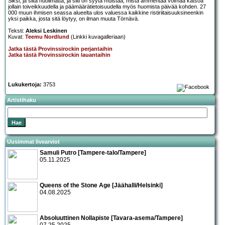
Siksi, ja siitä huolimatta, ja silti on syytä muistaa, mistä ammentaa voimaa katsoa
jollain toiveikkuudella ja päämäärätietoisuudella myös huomista päivää kohden. 27
000 muun ihmisen seassa alueelta ulos valuessa kaikkine ristiriitaisuuksineenkin
yksi paikka, josta sitä löytyy, on ilman muuta Törnävä.
Teksti:
Aleksi Leskinen
Kuvat:
Teemu Nordlund
(Linkki kuvagalleriaan)
Jatka tästä Provinssirockin perjantaihin
Jatka tästä Provinssirockin lauantaihin
Lukukertoja:
3753
Artistihaku
Uusimmat livearviot
Samuli Putro [Tampere-talo/Tampere]
05.11.2025
Queens of the Stone Age [Jäähalli/Helsinki]
04.08.2025
Absoluuttinen Nollapiste [Tavara-asema/Tampere]
07.25.2025