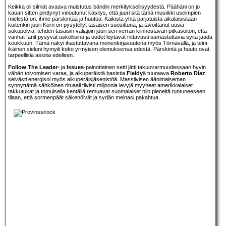
Keikka oli silmät avaava muistutus bändin merkityksellisyydestä. Päähäni on jo
kauan sitten pinttynyt vinoutunut käsitys, että juuri sitä tämä musiikki useimpien
mielestä on: ihme pärskintää ja huutoa. Kaikista yhtä parjatuista aikalaisistaan
kuitenkin juuri Korn on pysytellyt tasaisen suosittuna, ja tavoittanut uusia
sukupolvia, tehden tasaisin väliajoin juuri sen verran kiinnostavan pitkäsoiton, että
vanhat fanit pysyvät uskollisina ja uudet löytävät riittävästi samastuttavia syitä jäädä
koukkuun. Tämä näkyi ihastuttavana monenkirjavuutena myös Törnävällä, ja teini-
ikäinen sieluni hymyili koko yrmyisen olemuksensa edestä. Pärskintä ja huuto ovat
tarpeellisia asioita edelleen.
Follow The Leader
- ja
Issues
-painotteinen setti jätti takuuvarmuudessaan hyvin
vähän toivomisen varaa, ja alkuperäistä basistia
Fieldy
ä tuuraava
Roberto Díaz
selvästi energisoi myös alkuperäisjäsenistöä. Massiivisen äänimaiseman
synnyttämä sähköinen rituaali tiivisti miljoonia levyjä myyneet amerikkalaiset
takkutukat ja tomuisella kentällä remuavat suomalaiset niin pieneltä tuntuneeseen
tilaan, että sormenpäät säkenöivät ja sydän meinasi pakahtua.