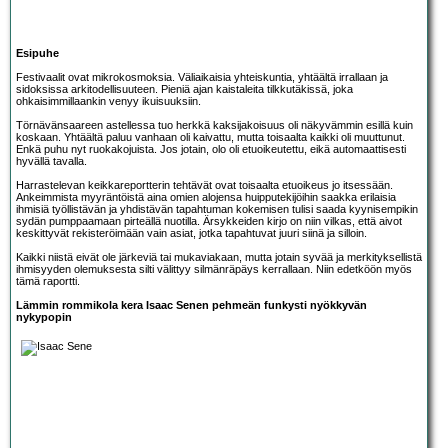
Esipuhe
Festivaalit ovat mikrokosmoksia. Väliaikaisia yhteiskuntia, yhtäältä irrallaan ja
sidoksissa arkitodellisuuteen. Pieniä ajan kaistaleita tilkkutäkissä, joka
ohkaisimmillaankin venyy ikuisuuksiin.
Törnävänsaareen astellessa tuo herkkä kaksijakoisuus oli näkyvämmin esillä kuin
koskaan. Yhtäältä paluu vanhaan oli kaivattu, mutta toisaalta kaikki oli muuttunut.
Enkä puhu nyt ruokakojuista. Jos jotain, olo oli etuoikeutettu, eikä automaattisesti
hyvällä tavalla.
Harrastelevan keikkareportterin tehtävät ovat toisaalta etuoikeus jo itsessään.
Ankeimmista myyräntöistä aina omien alojensa huipputekijöihin saakka erilaisia
ihmisiä työllistävän ja yhdistävän tapahtuman kokemisen tulisi saada kyynisempikin
sydän pumppaamaan pirteällä nuotilla. Ärsykkeiden kirjo on niin vilkas, että aivot
keskittyvät rekisteröimään vain asiat, jotka tapahtuvat juuri siinä ja silloin.
Kaikki niistä eivät ole järkeviä tai mukaviakaan, mutta jotain syvää ja merkityksellistä
ihmisyyden olemuksesta silti välittyy silmänräpäys kerrallaan. Niin edetköön myös
tämä raportti.
Lämmin rommikola kera Isaac Senen pehmeän funkysti nyökkyvän
nykypopin