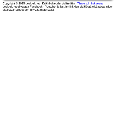
Copyright © 2025 desibeli.net | Kaikki oikeudet pidätetään |
Tietoa toimituksesta
desibeli.net ei vastaa Facebook-, Youtube- ja last.fm-linkkien sisällöstä eikä takaa niiden
sisältävän aiheeseen liittyvää materiaalia.