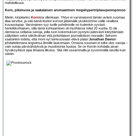
mahdollisuus.
Korn, pikimusta ja raakalaisen aromaattinen megahypertriplasuperespresso
Mietin, kirjoitanko
Korn
ista ollenkaan. Yhtye ei varsinaisesti tämän aviisin suomaa
tilaa tarvitse, ja sitä bändi itsekin korosti jättämällä yksikkömme vaille virallista
kuvauslupaa. Varsinainen syy tuolle pohdinnolle on kuitenkin syvästi
henkilökohtainen, sillä tämä kohtaaminen oli myöhässä reilut 20 vuotta. Ei ole
olemassa sellaisia sanoja, joilla tuon kokemuksen pystyisi pätevästi kiteyttämään
säilyttäen sekä näkökulman että jonkinlaisen journalistisen moraalin. Ilokseni
saatoinkin todeta, että moni nyt teinivuosiaan elävä pääsi
Jonathan Davis
in
johdattelemana angstinsa ilmoille laukomaan. Omasta suustani ei tullut ulos sanoja –
vain outoja pärskähdyksiä ja muodotonta huutoa. Se on Kornin kohdalla aivan
hyväksyttävä tapa ilmaista liikutus. Sitä riitti useammalla ja syvemmällä tasolla kuin
odotin.