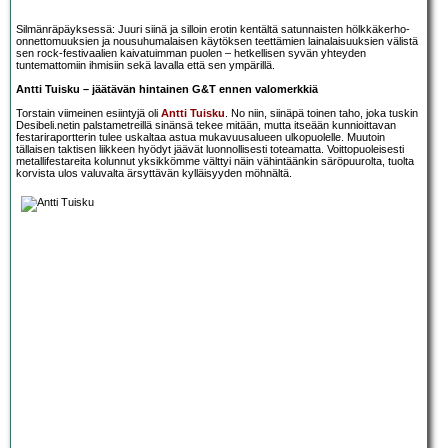
Silmänräpäyksessä: Juuri siinä ja silloin erotin kentältä satunnaisten hölkkäkerho-
onnettomuuksien ja nousuhumalaisen käytöksen teettämien lainalaisuuksien välistä
sen rock-festivaalien kaivatuimman puolen – hetkellisen syvän yhteyden
tuntemattomiin ihmisiin sekä lavalla että sen ympärillä.
Antti Tuisku – jäätävän hintainen G&T ennen valomerkkiä
Torstain viimeinen esiintyjä oli
Antti Tuisku
. No niin, siinäpä toinen taho, joka tuskin
Desibeli.netin palstametreillä sinänsä tekee mitään, mutta itseään kunnioittavan
festariraportterin tulee uskaltaa astua mukavuusalueen ulkopuolelle. Muutoin
tällaisen taktisen liikkeen hyödyt jäävät luonnollisesti toteamatta. Voittopuoleisesti
metallifestareita kolunnut yksikkömme välttyi näin vähintäänkin säröpuurolta, tuolta
korvista ulos valuvalta ärsyttävän kylläisyyden möhnältä.