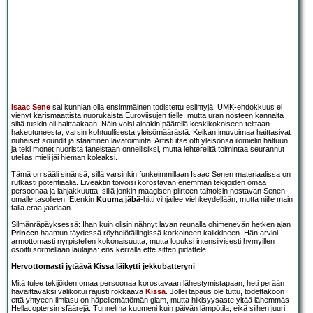
Isaac Sene
sai kunnian olla ensimmäinen todistettu esiintyjä. UMK-ehdokkuus ei
vienyt karismaattista nuorukaista Euroviisujen tielle, mutta uran nosteen kannalta
siitä tuskin oli haittaakaan. Näin voisi ainakin päätellä keskikokoiseen telttaan
hakeutuneesta, varsin kohtuullisesta yleisömäärästä. Keikan imuvoimaa haittasivat
nuhaiset soundit ja staattinen lavatoiminta. Artisti itse otti yleisönsä ilomielin haltuun
ja teki monet nuorista faneistaan onnellisiksi, mutta lehtereiltä toimintaa seurannut
utelias mieli jäi hieman koleaksi.
Tämä on sääli sinänsä, sillä varsinkin funkeimmillaan Isaac Senen materiaalissa on
rutkasti potentiaalia. Liveaktin toivoisi korostavan enemmän tekijöiden omaa
persoonaa ja lahjakkuutta, sillä jonkin maagisen piirteen tahtoisin nostavan Senen
omalle tasolleen. Etenkin
Kuuma jäbä
-hitti vihjailee viehkeydellään, mutta niille main
tällä erää jäädään.
Silmänräpäyksessä: Ihan kuin olisin nähnyt lavan reunalla ohimenevän hetken ajan
Prince
n haamun täydessä röyhelötällingissä korkoineen kaikkineen. Hän arvioi
armottomasti nyrpistellen kokonaisuutta, mutta lopuksi intensiivisesti hymyillen
osoitti sormellaan laulajaa: ens kerralla ette sitten pidättele.
Hervottomasti jytäävä Kissa läikytti jekkubatteryni
Mitä tulee tekijöiden omaa persoonaa korostavaan lähestymistapaan, heti perään
havaittavaksi valikoitui rajusti rokkaava
Kissa
. Jollei tapaus ole tuttu, todettakoon
että yhtyeen ilmiasu on häpeilemättömän glam, mutta hikisyysaste yltää lähemmäs
Hellacoptersin sfäärejä. Tunnelma kuumeni kuin päivän lämpötila, eikä siihen juuri