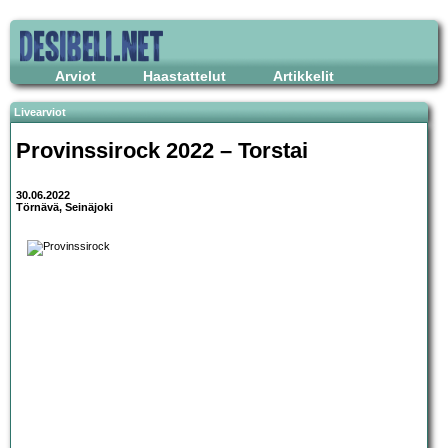
Arviot
Haastattelut
Artikkelit
Livearviot
Provinssirock 2022 – Torstai
30.06.2022
Törnävä, Seinäjoki