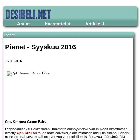
Arviot
Haastattelut
Artikkelit
Pienet
Pienet - Syyskuu 2016
15.09.2016
Cpt. Kronos: Green Fairy
Legendaariseksi luokiteltavan Hammerin vampyyrielokuvan mukaan oletettavasti
nimetty
Cpt. Kronos
tekee asiat selväksi jo ensimmäisen minuutin aikana. Bändin
murean rokahtava metalli on kypsytetty doomin liekeissä, savua säästämättä ja