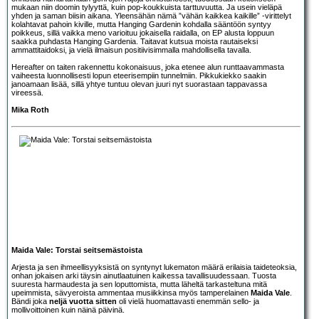
mukaan niin doomin tylyyttä, kuin pop-koukkuista tarttuvuutta. Ja usein vieläpä
yhden ja saman biisin aikana. Yleensähän nämä ”vähän kaikkea kaikille” -virittelyt
kolahtavat pahoin kiville, mutta Hanging Gardenin kohdalla sääntöön syntyy
poikkeus, sillä vaikka meno varioituu jokaisella raidalla, on EP alusta loppuun
saakka puhdasta Hanging Gardenia. Taitavat kutsua moista rautaiseksi
ammattitaidoksi, ja vielä ilmaisun positiivisimmalla mahdollisella tavalla.
Hereafter on taiten rakennettu kokonaisuus, joka etenee alun runttaavammasta
vaiheesta luonnollisesti lopun eteerisempiin tunnelmiin. Pikkukiekko saakin
janoamaan lisää, sillä yhtye tuntuu olevan juuri nyt suorastaan tappavassa
vireessä.
Mika Roth
Maida Vale: Torstai seitsemästoista
Arjesta ja sen ihmeellisyyksistä on syntynyt lukematon määrä erilaisia taideteoksia,
onhan jokaisen arki täysin ainutlaatuinen kaikessa tavallisuudessaan. Tuosta
suuresta harmaudesta ja sen loputtomista, mutta läheltä tarkasteltuna mitä
upeimmista, sävyeroista ammentaa musiikkinsa myös tamperelainen
Maida Vale
.
Bändi joka
neljä vuotta sitten
oli vielä huomattavasti enemmän sello- ja
mollivoittoinen kuin näinä päivinä.