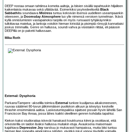
DEEP nostaa omaan tahtiinsa komeita aaltoja, ja biisien sisällä tapahtuukin hiljalleen
kaikenlaista mukavaa sekä yllättävää. Esimerkiksi psykedeeliseltä
Black
Sabbath
ilta soundaava
Mistress
tuntuu keksivän itsensä uudelleen useampaankin
otteeseen, ja
Doomsday Atmosphere
luo ylle nimensä veroisen tunnelman. Ikävä
kyllä onnistumisten vastapainoksi tarjolla on myös runsaasti tyhjäkäynniksi
tulkittavaa matelua, ja lankoja voisikin hieman kiristää ja pisimpiä rönsyjä kannattaisi
joskus trimmailla. Genre on hallussa, soundi vahva ja visiotakin riittää, eli pääosin
DEEPillä on jo paketti hallussaan.
Mika Roth
External: Dysphoria
Parkano/Tampere -akselilla toimiva
External
tunkee kuulijansa aikakoneeseen,
ruuvaa säätimet 80-luvun jälkimmäisen puoliskon alkuun ja iskeytyy keskelle
thrashin ensimmäistä aaltoa. Laskeutumispaikka sijaitsee jossain hyvin lähellä San
Franciscon Bay Areaa, jossa lähes kaikki oleellinen genren kohdalta tapahtui.
Kiekon kaksi studioraitaa iskevät hanakasti koukkunsa kiinni ja osoittavat, että
orkesterilla on taidon lisäksi hallussa muitakin etuja. Avauksena maisemaan
kajahtava
Depressive Joy
narskuu jo mukavasti hampaissa, mutta biisi tuntuu
hieman liian nopealta aineksiinsa nähden, eivätkä iskut uppoa täydellä voimalla.