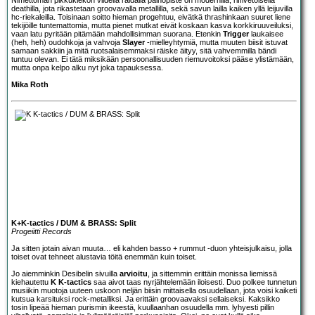
deathilla, jota rikastetaan groovavalla metallilla, sekä savun lailla kaiken yllä leijuvilla
hc-riekaleilla. Toisinaan soitto hieman progehtuu, eivätkä thrashinkaan suuret liene
tekijöille tuntemattomia, mutta pienet mutkat eivät koskaan kasva korkkiruuveiluksi,
vaan latu pyritään pitämään mahdollisimman suorana. Etenkin
Trigger
laukaisee
(heh, heh) oudohkoja ja vahvoja
Slayer
-mielleyhtymiä, mutta muuten biisit istuvat
samaan sakkiin ja mitä ruotsalaisemmaksi räiske äityy, sitä vahvemmilla bändi
tuntuu olevan. Ei tätä miksikään persoonallisuuden riemuvoitoksi pääse ylistämään,
mutta onpa kelpo alku nyt joka tapauksessa.
Mika Roth
K+K-tactics / DUM & BRASS: Split
Progeiitti Records
Ja sitten jotain aivan muuta… eli kahden basso + rummut -duon yhteisjulkaisu, jolla
toiset ovat tehneet alustavia töitä enemmän kuin toiset.
Jo aiemminkin Desibelin sivuilla
arvioitu
, ja sittemmin erittäin monissa liemissä
kiehautettu
K K-tactics
saa aivot taas nyrjähtelemään iloisesti. Duo polkee tunnetun
musiikin muotoja uuteen uskoon neljän biisin mittaisella osuudellaan, jota voisi kaiketi
kutsua karsituksi rock-metalliksi. Ja erittäin groovaavaksi sellaiseksi. Kaksikko
tosin lipeää hieman purismin ikeestä, kuullaanhan osuudella mm. lyhyesti pillin