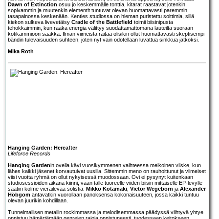
Dawn of Extinction
osuu jo keskemmälle tonttia, kitarat raastavat jotenkin
sopivammin ja muutenkin elementit tuntuvat olevan huomattavasti paremmin
tasapainossa keskenään. Kenties studiossa on hieman puristettu soittimia, sillä
kiekon sulkeva livevetäisy
Cradle of the Battlefield
toimii biisinipusta
tehokkaimmin, kun raaka energia välittyy suodattamattomana lauteilta suoraan
kotikammioon saakka. Ilman viimeistä raitaa olisikin ollut huomattavasti skeptisempi
bändin tulevaisuuden suhteen, joten nyt vain odotellaan luvattua sinkkua jatkoksi.
Mika Roth
Hanging Garden: Hereafter
Lifeforce Records
Hanging Garden
in ovella kävi vuosikymmenen vaihteessa melkoinen vilske, kun
lähes kaikki jäsenet korvautuivat uusilla. Sittemmin meno on rauhoittunut ja viimeiset
viisi vuotta ryhmä on ollut nykyisessä muodossaan. Ovi ei pysynyt kuitenkaan
studiosessioiden aikana kiinni, vaan tälle tuoreelle viiden biisin mittaiselle EP-levylle
saatiin kolme vierailevaa solistia.
Mikko Kotamäki
,
Victor Wegeborn
ja
Alexander
Höbgom
antavatkin vuorollaan panoksensa kokonaisuuteen, jossa kaikki tuntuu
olevan juurikin kohdillaan.
Tunnelmallisen metallin rockimmassa ja melodisemmassa päädyssä viihtyvä yhtye
onnistuu hämärtämään genrejen rajoja onnistuneesti, tuodessaan keitokseen