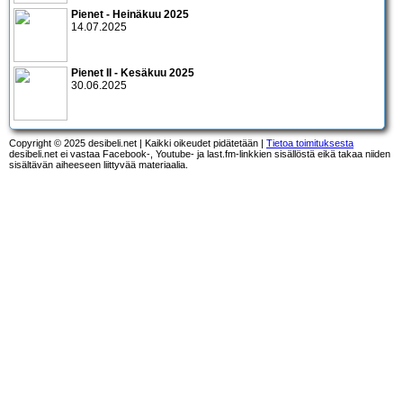
Pienet - Heinäkuu 2025
14.07.2025
Pienet II - Kesäkuu 2025
30.06.2025
Copyright © 2025 desibeli.net | Kaikki oikeudet pidätetään |
Tietoa toimituksesta
desibeli.net ei vastaa Facebook-, Youtube- ja last.fm-linkkien sisällöstä eikä takaa niiden
sisältävän aiheeseen liittyvää materiaalia.