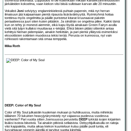
stonerista tinkimättä. Lopputulos ei ole kuitenkaan mikään kahdeksanminuuttisten
järkäleiden kokoelma, vaan kiekon viisi biisiä sullotaan karvan alle 20 minuuttiin.
Vokalisti
Joni
selviytyy englanninkielestä puhtain paperein, mitä nyt herran
ilmaisuun jää kaipaamaan pientä ripausta lisäräväkkyyttä. Rytmiryhmä hoitaa
tonttinsa myös ongelmitta ja päälle puristetut kitarat kruunaavat paketin
periaatteessa juuri siten kuten pitääkin. Ja siinähän se ongelma piilee. Kaikki tämä
kun on tehty jo monesti aiemmin, eikä kapu löydä ainakaan Green Fairyn avulla
vielä sitä lyijyn kullaksi muuttavaa x-tekijää. Ehkä biisien pitäisi sittenkin antaa
kehittyä hieman pidempään, ainakin hetkittäin, ja pari pientä yllätystä esimerkiksi
eksoottisten soitinten muodossa tekisi terää. Perusta on kunnossa, nyt vain
rohkeasti rakentamaan sitä omaa temppeliä.
Mika Roth
DEEP: Color of My Soul
Color of My Soul julkaistiin kuuleman mukaan jo huhtikuussa, mutta mihinkäs
tällainen 70-lukuinen heavyjytärymistely nyt vajaassa puolessa vuodessa
vanhenisi? Pari vuotta sitten Joensuussa perustettu
DEEP
tykkää isojen kirjainten
lisäksi isoista biiseistä. Tai ainakin pitkistä sellaisista. Debyyttijulkaisulla on raitoja
viisi kappaletta, mutta aikaa kiekon kuunteluun kuluu päälle puoli tuntia, eli
fuzzahtavan stonerin äärellä ei tarvitse suotta kiirehtiä.