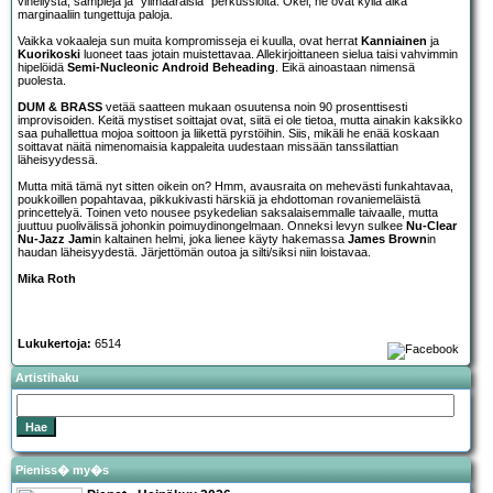
vihellystä, sampleja ja ”ylimääräisiä” perkussioita. Okei, ne ovat kyllä aika
marginaaliin tungettuja paloja.
Vaikka vokaaleja sun muita kompromisseja ei kuulla, ovat herrat
Kanniainen
ja
Kuorikoski
luoneet taas jotain muistettavaa. Allekirjoittaneen sielua taisi vahvimmin
hipelöidä
Semi-Nucleonic Android Beheading
. Eikä ainoastaan nimensä
puolesta.
DUM & BRASS
vetää saatteen mukaan osuutensa noin 90 prosenttisesti
improvisoiden. Keitä mystiset soittajat ovat, siitä ei ole tietoa, mutta ainakin kaksikko
saa puhallettua mojoa soittoon ja liikettä pyrstöihin. Siis, mikäli he enää koskaan
soittavat näitä nimenomaisia kappaleita uudestaan missään tanssilattian
läheisyydessä.
Mutta mitä tämä nyt sitten oikein on? Hmm, avausraita on mehevästi funkahtavaa,
poukkoillen popahtavaa, pikkukivasti härskiä ja ehdottoman rovaniemeläistä
princettelyä. Toinen veto nousee psykedelian saksalaisemmalle taivaalle, mutta
juuttuu puolivälissä johonkin poimuydinongelmaan. Onneksi levyn sulkee
Nu-Clear
Nu-Jazz Jam
in kaltainen helmi, joka lienee käyty hakemassa
James Brown
in
haudan läheisyydestä. Järjettömän outoa ja silti/siksi niin loistavaa.
Mika Roth
Lukukertoja:
6514
Artistihaku
Pieniss� my�s