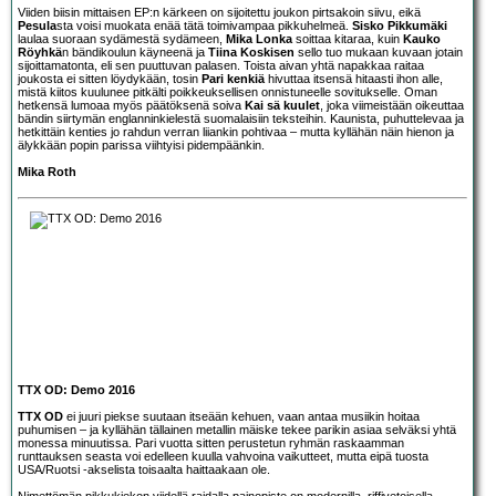
Viiden biisin mittaisen EP:n kärkeen on sijoitettu joukon pirtsakoin siivu, eikä
Pesula
sta voisi muokata enää tätä toimivampaa pikkuhelmeä.
Sisko Pikkumäki
laulaa suoraan sydämestä sydämeen,
Mika Lonka
soittaa kitaraa, kuin
Kauko
Röyhkä
n bändikoulun käyneenä ja
Tiina Koskisen
sello tuo mukaan kuvaan jotain
sijoittamatonta, eli sen puuttuvan palasen. Toista aivan yhtä napakkaa raitaa
joukosta ei sitten löydykään, tosin
Pari kenkiä
hivuttaa itsensä hitaasti ihon alle,
mistä kiitos kuulunee pitkälti poikkeuksellisen onnistuneelle sovitukselle. Oman
hetkensä lumoaa myös päätöksenä soiva
Kai sä kuulet
, joka viimeistään oikeuttaa
bändin siirtymän englanninkielestä suomalaisiin teksteihin. Kaunista, puhuttelevaa ja
hetkittäin kenties jo rahdun verran liiankin pohtivaa – mutta kyllähän näin hienon ja
älykkään popin parissa viihtyisi pidempäänkin.
Mika Roth
TTX OD: Demo 2016
TTX OD
ei juuri piekse suutaan itseään kehuen, vaan antaa musiikin hoitaa
puhumisen – ja kyllähän tällainen metallin mäiske tekee parikin asiaa selväksi yhtä
monessa minuutissa. Pari vuotta sitten perustetun ryhmän raskaamman
runttauksen seasta voi edelleen kuulla vahvoina vaikutteet, mutta eipä tuosta
USA/Ruotsi -akselista toisaalta haittaakaan ole.
Nimettömän pikkukiekon viidellä raidalla painopiste on modernilla, riffivetoisella