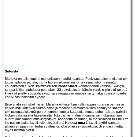
Suloista
Mariska
on tullut tutuksi monenlaisen musiikin parista. Punk-taustainen neito on toki
tutuin hiphopin parista, mutta tuorein aluevaltaus on iskelmä, johon treenattu
kaunokainen sukelsi kolmimiehisen
Pahat Sudet
-kokoonpanon kanssa. Swingiä,
tangoa ja ihan puhdasta pop-iskelmää sekoittelevan bändin valoisin piirre oli se että
kitara oli jätetty suosiolla sivuun ja svengaavan rumpalin ja tymäkän basson päälle
korukuviot hoideltiin synalla.
Biisikynällisesti iskelmäinen Mariska ei kuitenkaan yllä räppärin uransa parhaisiin
hetkiin asti. Jotenkin hiukan halpa ja tahallisen provokatiivinen sanakynä saattaa
toki tuulettaa iskelmä-genren ummehtuneita kaappeja, mutta touhu maistuu paikoin
hiukan väkinäiseltä hakemiselta. Toki parhaimmillaan homma vie mukanaan niin
nuoret kuin vanhat musiikinystävät. Asennetta on tutusti, mutta sellainen fiilis tuli että
jos nainen laulaa lavalla viettelevästi että
Kokkaa mua
ja lavalla pyörii samaan
aikaan strippari, niin turha syyttää jos joku pitää seksiobjektina. Svengasi, mutta
myös hieman hiersi.