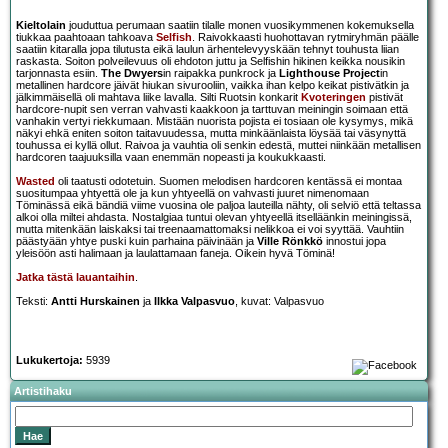
Kieltolain
jouduttua perumaan saatiin tilalle monen vuosikymmenen kokemuksella
tiukkaa paahtoaan tahkoava
Selfish
. Raivokkaasti huohottavan rytmiryhmän päälle
saatiin kitaralla jopa tilutusta eikä laulun ärhentelevyyskään tehnyt touhusta liian
raskasta. Soiton polveilevuus oli ehdoton juttu ja Selfishin hikinen keikka nousikin
tarjonnasta esiin.
The Dwyers
in raipakka punkrock ja
Lighthouse Project
in
metallinen hardcore jäivät hiukan sivurooliin, vaikka ihan kelpo keikat pistivätkin ja
jälkimmäisellä oli mahtava liike lavalla. Silti Ruotsin konkarit
Kvoteringen
pistivät
hardcore-nupit sen verran vahvasti kaakkoon ja tarttuvan meiningin soimaan että
vanhakin vertyi riekkumaan. Mistään nuorista pojista ei tosiaan ole kysymys, mikä
näkyi ehkä eniten soiton taitavuudessa, mutta minkäänlaista löysää tai väsynyttä
touhussa ei kyllä ollut. Raivoa ja vauhtia oli senkin edestä, muttei niinkään metallisen
hardcoren taajuuksilla vaan enemmän nopeasti ja koukukkaasti.
Wasted
oli taatusti odotetuin. Suomen melodisen hardcoren kentässä ei montaa
suositumpaa yhtyettä ole ja kun yhtyeellä on vahvasti juuret nimenomaan
Töminässä eikä bändiä viime vuosina ole paljoa lauteilla nähty, oli selviö että teltassa
alkoi olla miltei ahdasta. Nostalgiaa tuntui olevan yhtyeellä itselläänkin meiningissä,
mutta mitenkään laiskaksi tai treenaamattomaksi nelikkoa ei voi syyttää. Vauhtiin
päästyään yhtye puski kuin parhaina päivinään ja
Ville Rönkkö
innostui jopa
yleisöön asti halimaan ja laulattamaan faneja. Oikein hyvä Töminä!
Jatka tästä lauantaihin
.
Teksti:
Antti Hurskainen
ja
Ilkka Valpasvuo
, kuvat: Valpasvuo
Lukukertoja:
5939
Artistihaku