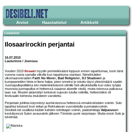
Arviot
Haastattelut
Artikkelit
Livearviot
Ilosaarirockin perjantai
16.07.2010
Laulurinne / Joensuu
Vuoden 2010
Ilosaari
myytiin perinteikkäästi loppuun ennen tapahtumaa, tosin tänä
vuonna vasta samalla viikolla kun tapahtuma starttasi. Nimekkäiden
ulkomaanvieraiden
Faith No More
n,
Bad Religion
in,
DJ Shadow
in ja
kumppaneiden hinta ei liene halpa, joten onneksi jo totuttu täysi yleisömäärä saatiin.
Juomapullopolitiikka iski mielenkiintoisesti silmille heti alkuklubeilla kun edes tyhjää
muovista juomapulloa ei helteessä saaanut alueelle viedä, mutta toisessa paikassa
taas sai. Muuten järjestelyt tuntuivat sujuvan tutulla rutiinilla, helteestäkin oli
festivaalin toimesta etukäteen varoitettu.
Perjantain juhlinta käynnistyi aurinkoisessa helteessä ennakkoklubien voimin. Sulo
tapahtui totutusti Ison teltan ja Rekkalavan vuorottelulla suomalaisvoimin.
Desibeli.net osallistui klubiin kahden toimittajan voimin, päätoimittaja
Valpasvuo
n
keskittyessä Sulon avausaktin jälkeen Töminän punk-tarjontaan. Mutta ensin Sulo ja
iskelmää.