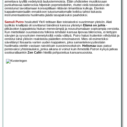
annettava tyylillä vedetyistä laulustemmoista. Eläin yhdistelee musiikissaan
punkahtavaa taiderockia hilpeisiin popmelodioihin, muttei vielä toistaiseksi ole
onnistunut tavoittamaan konseptillaan riittävän timanttisia kulkuja. Etenkin
kappalemateriaaliin ennakkoon tutustumattomalle keikka tahtoi tiukasta
instrumentaatiosta huolimatta jäädä tasapaksuksi paahdoksi.
Samuli Putro
houkutteli YleX-telttaan illan toistaiseksi suurimman yleisön. Alati
tyylikäs knallipää oli sovittanut bändinsä kanssa ylistetyn
Elämä on juhla
-
pitkäsoiton kappaleista hiukan menevämpiä ja nousuhumalaan sopivampia versioita.
Kun mietteliään suuntaisesta folkista tehdään kansaa lipovaa bilerockia, ei tiettyjen
sävyjen ja syvyyksien menetyksiltä voida välttyä. Putro halusi kuitenkin viihdyttää ja
onnistui siinä yleisön reaktioista päätellen erinomaisesti. Mies oli esimerkiksi
säveltänyt Ilosaarta varten uuden kappaleen, joka samantekevyydestään
huolimatta otettiin vastaan raivokkain suosionosoituksin.
Helismaa
taas paisui
pontevaksi yhteislauluksi, jonka aikana ei voinut kuin ihmetellä Putron kykyä jatkaa
soolourallaankin
Zen Café
n hiteillä pohjustettua kansansuosiota.