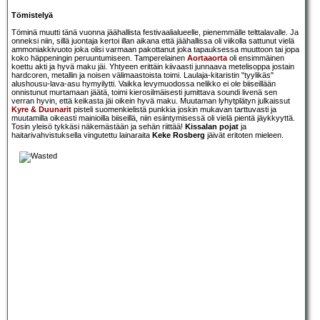
Tömistelyä
Töminä muutti tänä vuonna jäähallista festivaalialueelle, pienemmälle telttalavalle. Ja
onneksi niin, sillä juontaja kertoi illan aikana että jäähallissa oli viikolla sattunut vielä
ammoniakkivuoto joka olisi varmaan pakottanut joka tapauksessa muuttoon tai jopa
koko häppeningin peruuntumiseen. Tamperelainen
Aortaaorta
oli ensimmäinen
koettu akti ja hyvä maku jäi. Yhtyeen erittäin kiivaasti junnaava metelisoppa jostain
hardcoren, metallin ja noisen välimaastoista toimi. Laulaja-kitaristin "tyylikäs"
alushousu-lava-asu hymyilytti. Vaikka levymuodossa nelikko ei ole biiseillään
onnistunut murtamaan jäätä, toimi kierosilmäisesti jumittava soundi livenä sen
verran hyvin, että keikasta jäi oikein hyvä maku. Muutaman lyhytplätyn julkaissut
Kyre & Duunarit
pisteli suomenkielistä punkkia joskin mukavan tarttuvasti ja
muutamilla oikeasti mainioilla biiseillä, niin esiintymisessä oli vielä pientä jäykkyyttä.
Tosin yleisö tykkäsi näkemästään ja sehän riittää!
Kissalan pojat
ja
haitarivahvistuksella vingutettu lainaraita
Keke Rosberg
jäivät eritoten mieleen.