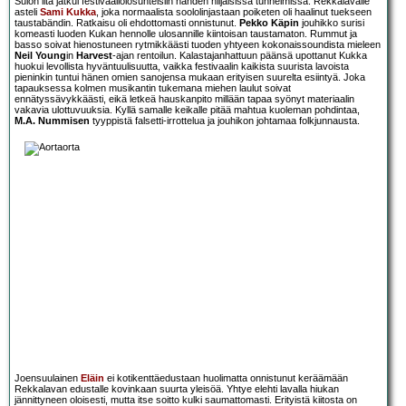
Sulon ilta jatkui festivaaliolosuhteisiin nähden hiljaisissa tunnelmissa. Rekkalavalle
asteli
Sami Kukka
, joka normaalista soololinjastaan poiketen oli haalinut tuekseen
taustabändin. Ratkaisu oli ehdottomasti onnistunut.
Pekko Käpin
jouhikko surisi
komeasti luoden Kukan hennolle ulosannille kiintoisan taustamaton. Rummut ja
basso soivat hienostuneen rytmikkäästi tuoden yhtyeen kokonaissoundista mieleen
Neil Young
in
Harvest
-ajan rentoilun. Kalastajanhattuun päänsä upottanut Kukka
huokui levollista hyväntuulisuutta, vaikka festivaalin kaikista suurista lavoista
pieninkin tuntui hänen omien sanojensa mukaan erityisen suurelta esiintyä. Joka
tapauksessa kolmen musikantin tukemana miehen laulut soivat
ennätyssävykkäästi, eikä letkeä hauskanpito millään tapaa syönyt materiaalin
vakavia ulottuvuuksia. Kyllä samalle keikalle pitää mahtua kuoleman pohdintaa,
M.A. Nummisen
tyyppistä falsetti-irrottelua ja jouhikon johtamaa folkjunnausta.
Joensuulainen
Eläin
ei kotikenttäedustaan huolimatta onnistunut keräämään
Rekkalavan edustalle kovinkaan suurta yleisöä. Yhtye elehti lavalla hiukan
jännittyneen oloisesti, mutta itse soitto kulki saumattomasti. Erityistä kiitosta on