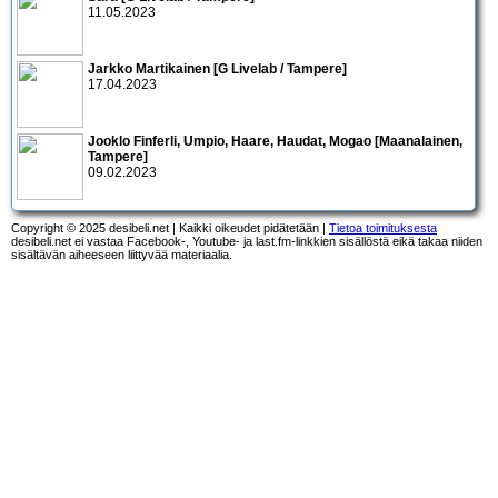
11.05.2023
Jarkko Martikainen [G Livelab / Tampere]
17.04.2023
Jooklo Finferli, Umpio, Haare, Haudat, Mogao [Maanalainen,
Tampere]
09.02.2023
Copyright © 2025 desibeli.net | Kaikki oikeudet pidätetään |
Tietoa toimituksesta
desibeli.net ei vastaa Facebook-, Youtube- ja last.fm-linkkien sisällöstä eikä takaa niiden
sisältävän aiheeseen liittyvää materiaalia.