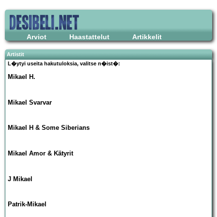
Arviot
Haastattelut
Artikkelit
Artistit
L�ytyi useita hakutuloksia, valitse n�ist�:
Mikael H.
Mikael Svarvar
Mikael H & Some Siberians
Mikael Amor & Kätyrit
J Mikael
Patrik-Mikael