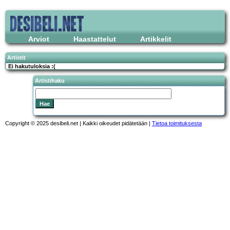
Arviot
Haastattelut
Artikkelit
Artistit
Ei hakutuloksia :(
Artistihaku
Copyright © 2025 desibeli.net | Kaikki oikeudet pidätetään |
Tietoa toimituksesta