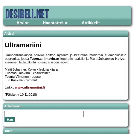
Arviot
Haastattelut
Artikkelit
Artisti
Ultramariini
Hämeenlinnalainen nelikko soittaa ajatonta ja kestävää modernia suomenkielistä
poprockia, jossa
Tuomas Ilmavirran
kosketinmaalailut ja
Matti Johannes Koivu
n
eteerinen laulutulkinta nousevat isoon rooliin.
Matti Johannes Koivu - laulu ja kitara
Tuomas Ilmavirta - koskettimet
Teemu Vilmunen - basso
Juri Kaskela - rummut
Linkki:
www.ultramariini.fi
(Päivitetty 10.11.2018)
Artistihaku
Jutut