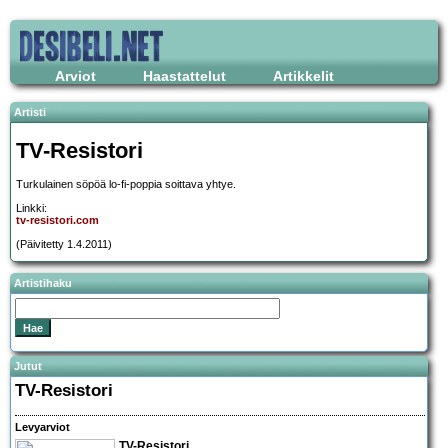
Arviot
Haastattelut
Artikkelit
Artisti
TV-Resistori
Turkulainen söpöä lo-fi-poppia soittava yhtye.
Linkki:
tv-resistori.com
(Päivitetty 1.4.2011)
Artistihaku
Jutut
TV-Resistori
Levyarviot
TV-Resistori