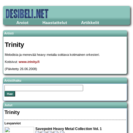
Arviot
Haastattelut
Artikkelit
Artisti
Trinity
Melodista ja menevää heavy metalia soittava kotimainen orkesteri.
Kotisivut:
www.trinity.fi
(Päivitetty 26.06.2008)
Artistihaku
Jutut
Trinity
Levyarviot
Savepoint Heavy Metal Collection Vol. 1