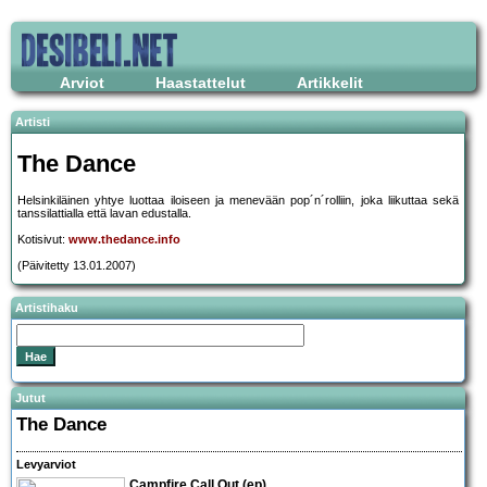
Arviot
Haastattelut
Artikkelit
Artisti
The Dance
Helsinkiläinen yhtye luottaa iloiseen ja menevään pop´n´rolliin, joka liikuttaa sekä
tanssilattialla että lavan edustalla.
Kotisivut:
www.thedance.info
(Päivitetty 13.01.2007)
Artistihaku
Jutut
The Dance
Levyarviot
Campfire Call Out (ep)