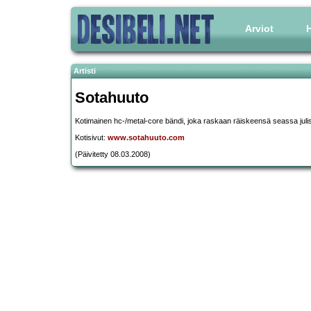
Arviot
H
Artisti
Sotahuuto
Kotimainen hc-/metal-core bändi, joka raskaan räiskeensä seassa julist
Kotisivut:
www.sotahuuto.com
(Päivitetty 08.03.2008)