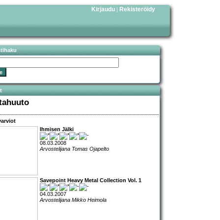
Kirjaudu
Rekisteröidy
|
stihaku
t
tahuuto
arviot
Ihmisen Jälki
08.03.2008
Arvostelijana Tomas Ojapelto
Savepoint Heavy Metal Collection Vol. 1
04.03.2007
Arvostelijana Mikko Heimola