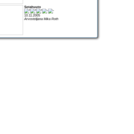
Sotahuuto
10.11.2005
Arvostelijana Mika Roth