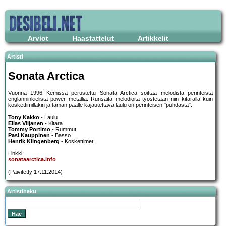
Arviot
Haastattelut
Artikkelit
Artisti
Sonata Arctica
Vuonna 1996 Kemissä perustettu Sonata Arctica soittaa melodista perinteistä
englanninkielistä power metallia. Runsaita melodioita työstetään niin kitaralla kuin
koskettimillakin ja tämän päälle kajautettava laulu on perinteisen "puhdasta".
Tony Kakko
- Laulu
Elias Viljanen
- Kitara
Tommy Portimo
- Rummut
Pasi Kauppinen
- Basso
Henrik Klingenberg
- Koskettimet
Linkki:
sonataarctica.info
(Päivitetty 17.11.2014)
Artistihaku