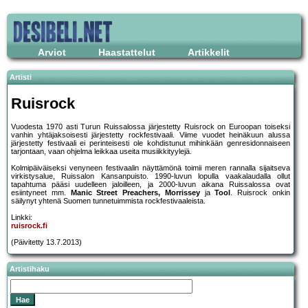
Arviot
Haastattelut
Artikkelit
Artisti
Ruisrock
Vuodesta 1970 asti Turun Ruissalossa järjestetty Ruisrock on Euroopan toiseksi
vanhin yhtäjaksoisesti järjestetty rockfestivaali. Viime vuodet heinäkuun alussa
järjestetty festivaali ei perinteisesti ole kohdistunut mihinkään genresidonnaiseen
tarjontaan, vaan ohjelma leikkaa useita musiikkityylejä.
Kolmipäiväiseksi venyneen festivaalin näyttämönä toimii meren rannalla sijaitseva
virkistysalue, Ruissalon Kansanpuisto. 1990-luvun lopulla vaakalaudalla ollut
tapahtuma pääsi uudelleen jaloilleen, ja 2000-luvun aikana Ruissalossa ovat
esiintyneet mm.
Manic Street Preachers, Morrissey
ja
Tool
. Ruisrock onkin
säilynyt yhtenä Suomen tunnetuimmista rockfestivaaleista.
Linkki:
ruisrock.fi
(Päivitetty 13.7.2013)
Artistihaku