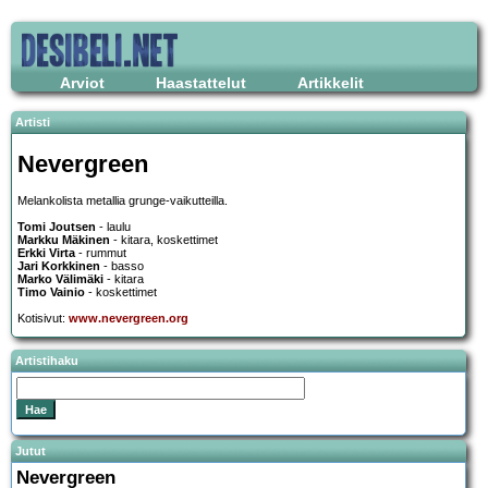
Arviot
Haastattelut
Artikkelit
Artisti
Nevergreen
Melankolista metallia grunge-vaikutteilla.
Tomi Joutsen
- laulu
Markku Mäkinen
- kitara, koskettimet
Erkki Virta
- rummut
Jari Korkkinen
- basso
Marko Välimäki
- kitara
Timo Vainio
- koskettimet
Kotisivut:
www.nevergreen.org
Artistihaku
Jutut
Nevergreen