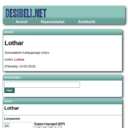
Arviot
Haastattelut
Artikkelit
Artisti
Lothar
Suomalainen kahjogarage-yhtye.
Linkki:
Lothar
(Päivitetty 14.03.2010)
Artistihaku
Jutut
Lothar
Levyarviot
Supercharged (EP)