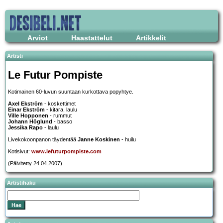
Arviot
Haastattelut
Artikkelit
Artisti
Le Futur Pompiste
Kotimainen 60-luvun suuntaan kurkottava popyhtye.
Axel Ekström
- koskettimet
Einar Ekström
- kitara, laulu
Ville Hopponen
- rummut
Johann Höglund
- basso
Jessika Rapo
- laulu
Livekokoonpanon täydentää
Janne Koskinen
- huilu
Kotisivut:
www.lefuturpompiste.com
(Päivitetty 24.04.2007)
Artistihaku