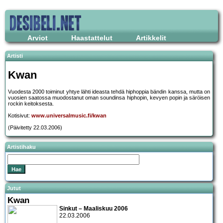
Arviot
Haastattelut
Artikkelit
Artisti
Kwan
Vuodesta 2000 toiminut yhtye lähti ideasta tehdä hiphoppia bändin kanssa, mutta on
vuosien saatossa muodostanut oman soundinsa hiphopin, kevyen popin ja säröisen
rockin keitoksesta.
Kotisivut:
www.universalmusic.fi/kwan
(Päivitetty 22.03.2006)
Artistihaku
Jutut
Kwan
Sinkut – Maaliskuu 2006
22.03.2006