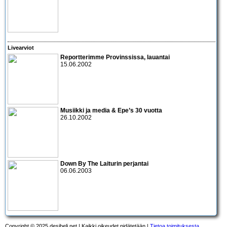
Livearviot
Reportterimme Provinssissa, lauantai
15.06.2002
Musiikki ja media & Epe’s 30 vuotta
26.10.2002
Down By The Laiturin perjantai
06.06.2003
Copyright © 2025 desibeli.net | Kaikki oikeudet pidätetään |
Tietoa toimituksesta