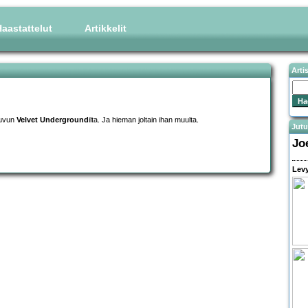
aastattelut
Artikkelit
Arti
luvun
Velvet Underground
ilta. Ja hieman joltain ihan muulta.
Jutu
Jo
Levy