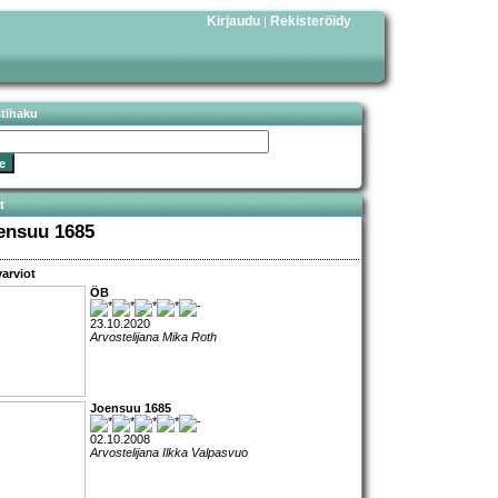
Kirjaudu
Rekisteröidy
|
stihaku
t
ensuu 1685
arviot
ÖB
23.10.2020
Arvostelijana Mika Roth
Joensuu 1685
02.10.2008
Arvostelijana Ilkka Valpasvuo