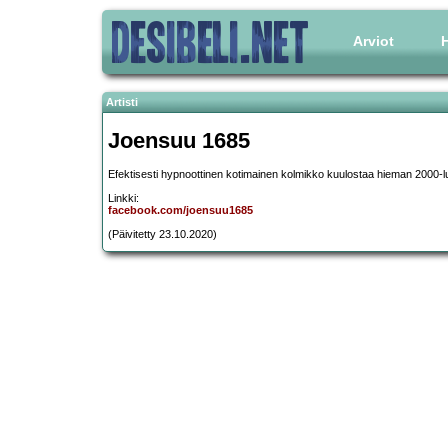
Arviot
H
Artisti
Joensuu 1685
Efektisesti hypnoottinen kotimainen kolmikko kuulostaa hieman 2000-
Linkki:
facebook.com/joensuu1685
(Päivitetty 23.10.2020)