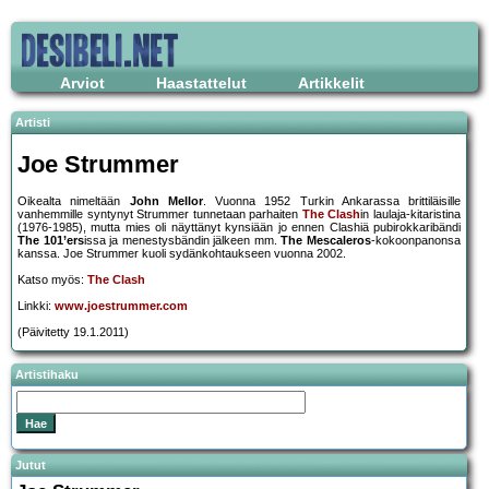
Arviot
Haastattelut
Artikkelit
Artisti
Joe Strummer
Oikealta nimeltään
John Mellor
. Vuonna 1952 Turkin Ankarassa brittiläisille
vanhemmille syntynyt Strummer tunnetaan parhaiten
The Clash
in laulaja-kitaristina
(1976-1985), mutta mies oli näyttänyt kynsiään jo ennen Clashiä pubirokkaribändi
The 101’ers
issa ja menestysbändin jälkeen mm.
The Mescaleros
-kokoonpanonsa
kanssa. Joe Strummer kuoli sydänkohtaukseen vuonna 2002.
Katso myös:
The Clash
Linkki:
www.joestrummer.com
(Päivitetty 19.1.2011)
Artistihaku
Jutut