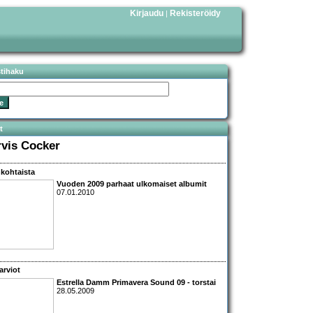
Kirjaudu
Rekisteröidy
|
stihaku
t
rvis Cocker
kohtaista
Vuoden 2009 parhaat ulkomaiset albumit
07.01.2010
arviot
Estrella Damm Primavera Sound 09
- torstai
28.05.2009