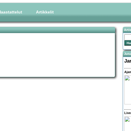
aastattelut
Artikkelit
Arti
Jutu
Ja
Ajan
Live