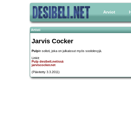
Arviot
H
Artisti
Jarvis Cocker
Pulp
in solisti, joka on julkaissut myös soololevyjä.
Linkit:
Pulp desibeli.netissä
jarviscocker.net
(Päivitetty 3.3.2011)