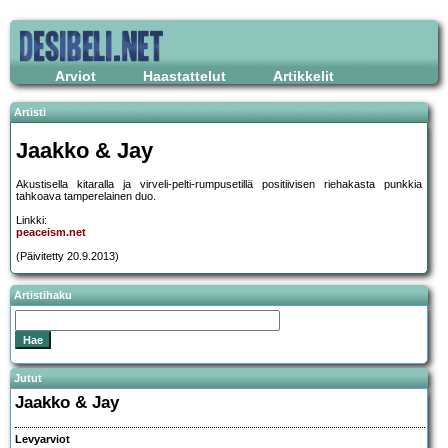
Arviot
Haastattelut
Artikkelit
Artisti
Jaakko & Jay
Akustisella kitaralla ja virveli-pelti-rumpusetillä positiivisen riehakasta punkkia
tahkoava tamperelainen duo.
Linkki:
peaceism.net
(Päivitetty 20.9.2013)
Artistihaku
Jutut
Jaakko & Jay
Levyarviot