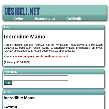
Arviot
Haastattelut
Artikkelit
Artisti
Incredible Mama
Turenki-Helsinki-akselilla toimiva nelikko yhdistelee haaveilevasta säröilevään
ulottuvassa popissaan funkia, jazzia ja lattarielementtejä. Meiningissä on myös
rokkaavampaa potkua ja jopa progemaista säröpsykedeliaa.
Kotisivut:
www.myspace.com/incrediblemamaband
(Päivitetty 30.04.2009)
Artistihaku
Jutut
Incredible Mama
Levyarviot