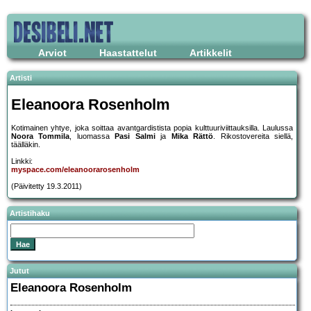
Arviot
Haastattelut
Artikkelit
Artisti
Eleanoora Rosenholm
Kotimainen yhtye, joka soittaa avantgardistista popia kulttuuriviittauksilla. Laulussa
Noora Tommila
, luomassa
Pasi Salmi
ja
Mika Rättö
. Rikostovereita siellä,
täälläkin.
Linkki:
myspace.com/eleanoorarosenholm
(Päivitetty 19.3.2011)
Artistihaku
Jutut
Eleanoora Rosenholm