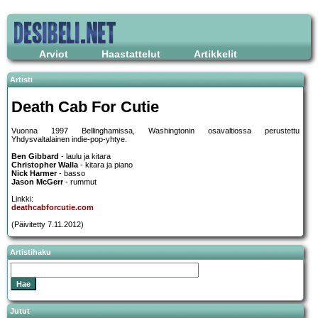
Arviot
Haastattelut
Artikkelit
Artisti
Death Cab For Cutie
Vuonna 1997 Bellinghamissa, Washingtonin osavaltiossa perustettu
Yhdysvaltalainen indie-pop-yhtye.
Ben Gibbard
- laulu ja kitara
Christopher Walla
- kitara ja piano
Nick Harmer
- basso
Jason McGerr
- rummut
Linkki:
deathcabforcutie.com
(Päivitetty 7.11.2012)
Artistihaku
Jutut