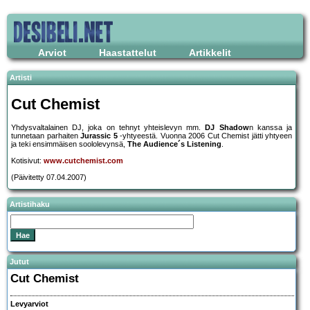
Arviot
Haastattelut
Artikkelit
Artisti
Cut Chemist
Yhdysvaltalainen DJ, joka on tehnyt yhteislevyn mm.
DJ Shadow
n kanssa ja
tunnetaan parhaiten
Jurassic 5
-yhtyeestä. Vuonna 2006 Cut Chemist jätti yhtyeen
ja teki ensimmäisen soololevynsä,
The Audience´s Listening
.
Kotisivut:
www.cutchemist.com
(Päivitetty 07.04.2007)
Artistihaku
Jutut
Cut Chemist
Levyarviot