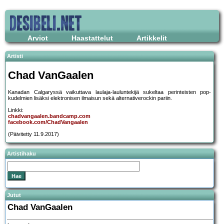
Arviot
Haastattelut
Artikkelit
Artisti
Chad VanGaalen
Kanadan Calgaryssä vaikuttava laulaja-lauluntekijä sukeltaa perinteisten pop-
kudelmien lisäksi elektronisen ilmaisun sekä alternativerockin pariin.
Linkki:
chadvangaalen.bandcamp.com
facebook.com/ChadVangaalen
(Päivitetty 11.9.2017)
Artistihaku
Jutut
Chad VanGaalen