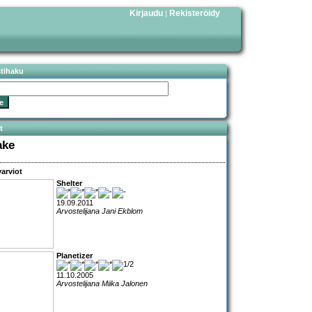
Kirjaudu
Rekisteröidy
|
stihaku
t
ake
arviot
Shelter
19.09.2011
Arvostelijana Jani Ekblom
Planetizer
11.10.2005
Arvostelijana Miika Jalonen